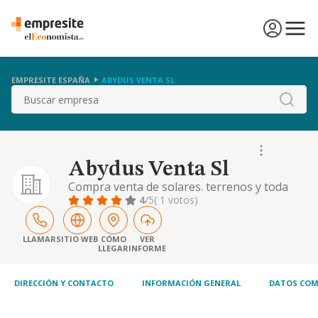
EMPRESITE ESPAÑA
ABYDUS VENTA SL
Buscar
Abydus Venta Sl
Compra venta de solares. terrenos y toda
clase de bienes inmuebles, asi como la
4
/5
( 1 votos)
construccion, promocion y edificacion de
viviendas, locales comerciales y naves
industriales la manipulacion de papel y
LLAMAR
SITIO WEB
CÓMO
VER
LLEGAR
INFORME
carton asi como los
DIRECCIÓN Y CONTACTO
INFORMACIÓN GENERAL
DATOS COM