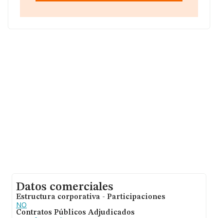
nacional alcanza los 22.737 millones de euros y la media
entre todas las compañías es de 171 mil euros de
ventas en 2015. Teniendo en cuenta la información
sobre Valencia, en la base de datos INFORMA constan
6404 empresas, con ventas en el año 2015 de 821
millones de euros. Para aportar ulterior información de
interés en el ámbito sectorial, los empleados de media
son 1; la antigüedad alcanza los 24 años desde la
constitución.
Datos comerciales
Estructura corporativa - Participaciones
NO
Contratos Públicos Adjudicados