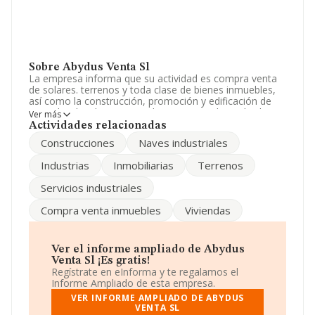
Sobre Abydus Venta Sl
La empresa informa que su actividad es compra venta
de solares. terrenos y toda clase de bienes inmuebles,
así como la construcción, promoción y edificación de
viviendas, locales comerciales y naves industriales la
Ver más
manipulación de papel y carton así como los. La
Actividades relacionadas
empresa aparece inscrita en el Registro Mercantil como
Construcciones
Naves industriales
Sociedad Limitada. Clasifica su actividad CNAE como
'Alquiler de bienes inmobiliarios por cuenta propia',
Industrias
Inmobiliarias
Terrenos
código 6820. No realiza actividad de importación y/o
exportación.
Servicios industriales
Para más información es posible contactar a través del
Compra venta inmuebles
Viviendas
teléfono 963171117 y la dirección de correo es
aurelio@cartonajestolosa.es
.
La empresa
Abydus Venta S.L
, con NIF B96653563, se
Ver el informe ampliado de Abydus
encuentra en Calle Pare Lluis Navarro núm. 45 Bj,
Venta Sl ¡Es gratis!
(46011), en el municipio de Valencia, Comunidad
Regístrate en eInforma y te regalamos el
Valenciana.
Informe Ampliado de esta empresa.
VER INFORME AMPLIADO DE ABYDUS
En base a la información de la que dispone INFORMA
VENTA SL
sobre 132.555 compañías, la facturación en el ámbito