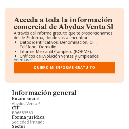
Acceda a toda la información
comercial de Abydus Venta Sl
A través del informe gratuito que te proporcionamos
desde Einforma, donde vas a encontrar:
Datos identificativos: Denominación, CIF,
Teléfono, Domicilio.
Informe Mercantil Completo (BORME).
Gráficos de Evolución Ventas y Empleados.
Ver más
Consejo de Administración y Administradores.
Directivos y Ejecutivos.
QUIERO MI INFORME GRATUITO
Accionistas.
Participaciones y Vinculaciones en otras empresas.
Artículos de prensa publicados sobre la empresa.
Información oficial y registral complementaria.
Información general
Razón social
Abydus Venta Sl
CIF
B96653563
Forma jurídica
Sociedad limitada
Sector