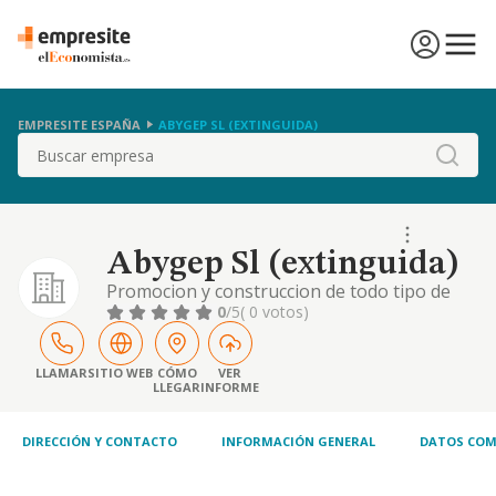
EMPRESITE ESPAÑA
ABYGEP SL (EXTINGUIDA)
Buscar
Abygep Sl (extinguida)
Promocion y construccion de todo tipo de
obras, publicas o privadas, construccion y
0
/5
( 0 votos)
promocion de edificios destinados a
viviendas, locales comerciales, compra y
venta de inmuebles, asesoramiento
LLAMAR
SITIO WEB
CÓMO
VER
LLEGAR
INFORME
empresarial, fiscal, cont
DIRECCIÓN Y CONTACTO
INFORMACIÓN GENERAL
DATOS COM