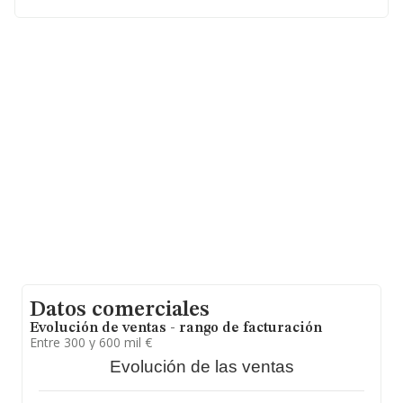
En base a la información de la que dispone INFORMA
sobre 132.555 compañías, la facturación en el ámbito
nacional alcanza los 22.737 millones de euros y en 2017
la media de facturación de ventas entre todas las
compañías alcanza los 171 mil euros. Respecto a la
información de la provincia (hablamos de Zaragoza), en
la base de datos INFORMA constan 2590 empresas,
cuyas ventas han obtenido los 401 millones de euros.
Con el fin de ampliar la información relativa a las
compañías, la media de empleados es de 1. La
antigüedad alcanza los 24 años desde la constitución.
Datos comerciales
Evolución de ventas - rango de facturación
Entre 300 y 600 mil €
Evolución de las ventas