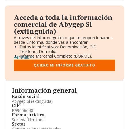
Acceda a toda la información
comercial de Abygep Sl
(extinguida)
A través del informe gratuito que te proporcionamos
desde Einforma, donde vas a encontrar:
Datos identificativos: Denominación, CIF,
Teléfono, Domicilio.
Informe Mercantil Completo (BORME).
Ver más
Gráficos de Evolución Ventas y Empleados.
Consejo de Administración y Administradores.
QUIERO MI INFORME GRATUITO
Directivos y Ejecutivos.
Accionistas.
Participaciones y Vinculaciones en otras empresas.
Artículos de prensa publicados sobre la empresa.
Información oficial y registral complementaria.
Información general
Razón social
Abygep Sl (extinguida)
CIF
B99056640
Forma jurídica
Sociedad limitada
Sector
Construcción y actividades