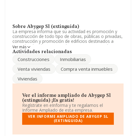
Sobre Abygep Sl (extinguida)
La empresa informa que su actividad es promoción y
construcción de todo tipo de obras, públicas o privadas,
construcción y promoción de edificios destinados a
viviendas, locales comerciales, compra y venta de
Ver más
inmuebles, asesoramiento empresarial, fiscal, cont. La
Actividades relacionadas
sociedad está registrada como Sociedad Limitada. Su
Construcciones
Inmobiliarias
CNAE corresponde a 6820 con código 'Alquiler de
bienes inmobiliarios por cuenta propia'. La empresa no
Venta viviendas
Compra venta inmuebles
tiene actividad en mercados exteriores.
Viviendas
El número de empleados ha crecido y según las cifras
existentes en la base de datos de INFORMA, el número
de empleados ha estado por encima de la media de
sector.
Ver el informe ampliado de Abygep Sl
(extinguida) ¡Es gratis!
Su email es
rafael-calvera@calvera.es
.
Regístrate en eInforma y te regalamos el
Informe Ampliado de esta empresa.
La compañía
Abygep S.L (extinguida)
, B99056640,
VER INFORME AMPLIADO DE ABYGEP SL
tiene domicilio fiscal en Poligono Industrial El Sabinar
(EXTINGUIDA)
A.Nacional Ii Km 288 núm. 7, (50290), Epila, provincia de
Zaragoza, Aragón.