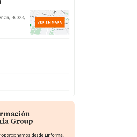
o
lencia, 46023,
VER EN MAPA
formación
nia Group
 proporcionamos desde Einforma,