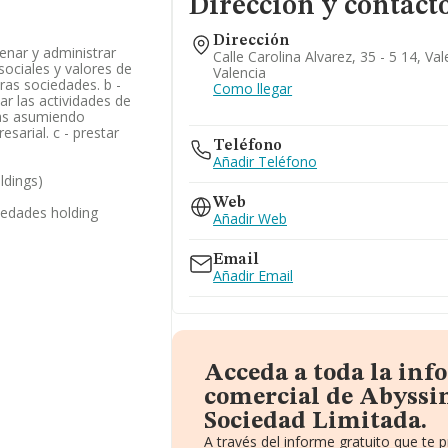
Dirección y contact
Dirección
ajenar y administrar
Calle Carolina Alvarez, 35 - 5 14, Va
sociales y valores de
Valencia
ras sociedades. b -
Como llegar
nar las actividades de
das asumiendo
sarial. c - prestar
Teléfono
Añadir Teléfono
ldings)
Web
iedades holding
Añadir Web
Email
Añadir Email
Acceda a toda la in
comercial de Abyssi
Sociedad Limitada.
A través del informe gratuito que te