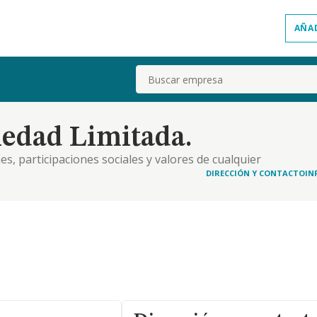
AÑA
Buscar
iedad Limitada.
nes, participaciones sociales y valores de cualquier
r y gestionar las actividades de las sociedades
DIRECCIÓN Y CONTACTO
IN
rial. c - prestar servicios de consultoría