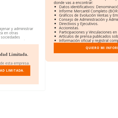
donde vas a encontrar:
Datos identificativos: Denominació
Informe Mercantil Completo (BOR
Gráficos de Evolución Ventas y Em
Consejo de Administración y Admin
Directivos y Ejecutivos.
Accionistas.
ajenar y administrar
Participaciones y Vinculaciones en
za en otras
Artículos de prensa publicados so
as sociedades
Información oficial y registral co
tar servicios de
il como Sociedad
QUIERO MI INFO
%', cuyo Código es
edad Limitada.
on número de
 de esta empresa.
ido en Calle Carolina
AD LIMITADA.
06 compañías, la
euros y se calcula un
mpañías. En cuanto a
e datos INFORMA constan
e euros. Como
 constitución es de 8