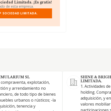
iedad Limitada. ¡Es gratis!
iado de esta empresa.
P SOCIEDAD LIMITADA.
IMULARIUM SL
SHINE & BRIG
LIMITADA.
 compraventa, explotación,
1. Actividades d
tión y arrendamiento no
holding. Compra
anciero, de todo tipo de bienes
adquisición, y e
uebles urbanos o rústicos; -la
valores mobiliar
uisición, tenencia y
participaciones 