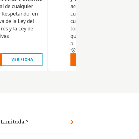
ial de cualquier
acciones en el capital social d
. Respetando, en
cualquier tipo de sociedad, p
va de la Ley del
cuenta propia, respetando e
es y la Ley de
todo la normativa vigente,
ivas
quedando excluidas todas aqu
a
VALENCIA
VER FICHA
VER INFORME
VER FIC
 Limitada.?