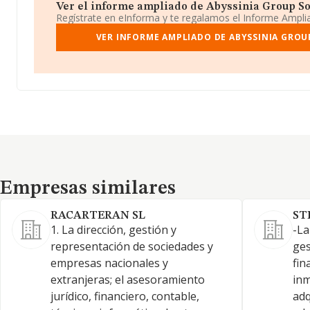
Ver el informe ampliado de Abyssinia Group Soc
Regístrate en eInforma y te regalamos el Informe Ampl
VER INFORME AMPLIADO DE ABYSSINIA GROU
Empresas similares
Empresas similares
RACARTERAN SL
ST
1. La dirección, gestión y
-La
representación de sociedades y
ges
empresas nacionales y
fin
extranjeras; el asesoramiento
inm
jurídico, financiero, contable,
adq