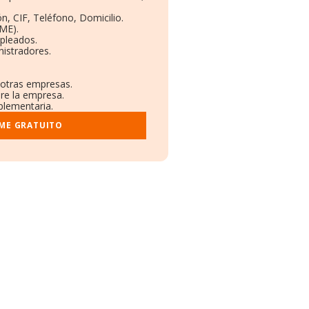
n, CIF, Teléfono, Domicilio.
ME).
pleados.
istradores.
 otras empresas.
bre la empresa.
mplementaria.
RME GRATUITO