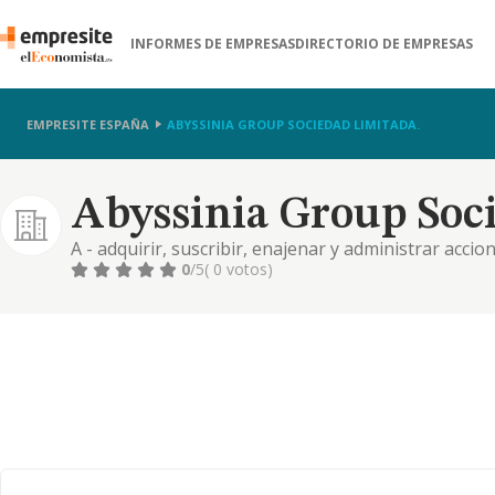
INFORMES DE EMPRESAS
DIRECTORIO DE EMPRESAS
EMPRESITE ESPAÑA
ABYSSINIA GROUP SOCIEDAD LIMITADA.
Abyssinia Group Soc
A - adquirir, suscribir, enajenar y administrar accio
naturaleza en otras sociedades. b - dirigir, coordina
0
/5
( 0 votos)
participadas asumiendo funciones de holding empresa