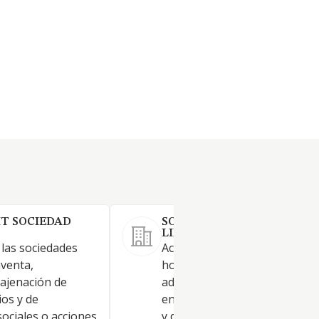
HT SOCIEDAD
SOL DE VERGINA SOCIEDA
LIMITADA.
e las sociedades
Actividades de las sociedades
venta,
holding. Compraventa,
najenación de
adquisición, tenencia, y
ios y de
enajenación de valores mobil
sociales o acciones
y de participaciones sociales 