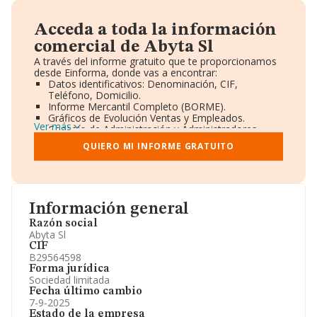
Acceda a toda la información
comercial de Abyta Sl
A través del informe gratuito que te proporcionamos
desde Einforma, donde vas a encontrar:
Datos identificativos: Denominación, CIF,
Teléfono, Domicilio.
Informe Mercantil Completo (BORME).
Gráficos de Evolución Ventas y Empleados.
Ver más
Consejo de Administración y Administradores.
Directivos y Ejecutivos.
QUIERO MI INFORME GRATUITO
Accionistas.
Participaciones y Vinculaciones en otras empresas.
Artículos de prensa publicados sobre la empresa.
Información oficial y registral complementaria.
Información general
Razón social
Abyta Sl
CIF
B29564598
Forma jurídica
Sociedad limitada
Fecha último cambio
7-9-2025
Estado de la empresa