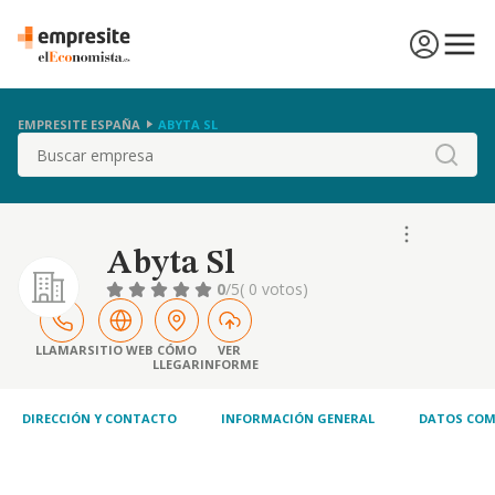
EMPRESITE ESPAÑA
ABYTA SL
Buscar
Abyta Sl
0
/5
( 0 votos)
LLAMAR
SITIO WEB
CÓMO
VER
LLEGAR
INFORME
DIRECCIÓN Y CONTACTO
INFORMACIÓN GENERAL
DATOS COM