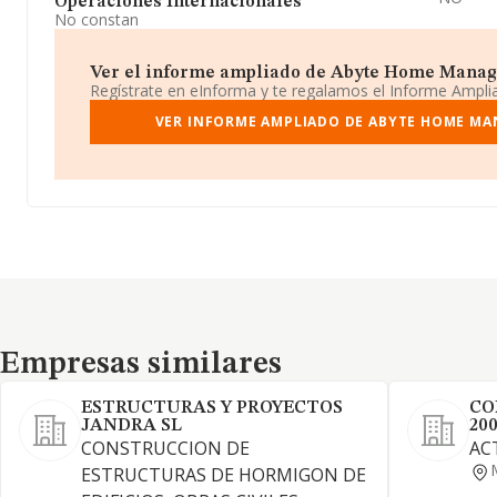
Operaciones Internacionales
No constan
Ver el informe ampliado de Abyte Home Managem
Regístrate en eInforma y te regalamos el Informe Ampl
VER INFORME AMPLIADO DE ABYTE HOME MA
Empresas similares
Empresas similares
ESTRUCTURAS Y PROYECTOS
CO
JANDRA SL
200
CONSTRUCCION DE
AC
ESTRUCTURAS DE HORMIGON DE