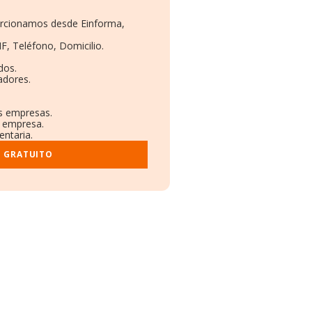
porcionamos desde Einforma,
F, Teléfono, Domicilio.
dos.
adores.
as empresas.
a empresa.
entaria.
E GRATUITO