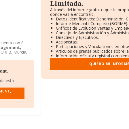
Limitada.
A través del informe gratuito que te pro
donde vas a encontrar:
Datos identificativos: Denominación, CI
Informe Mercantil Completo (BORME).
Gráficos de Evolución Ventas y Emplea
Consejo de Administración y Administr
Directivos y Ejecutivos.
Accionistas.
cuenta con 8
Participaciones y Vinculaciones en otr
nagement,
Artículos de prensa publicados sobre l
SO 6 B, Murcia,
Información oficial y registral complem
ficios
d Limitada.
está
QUIERO MI INFORM
ent,
 de esta
MENT,