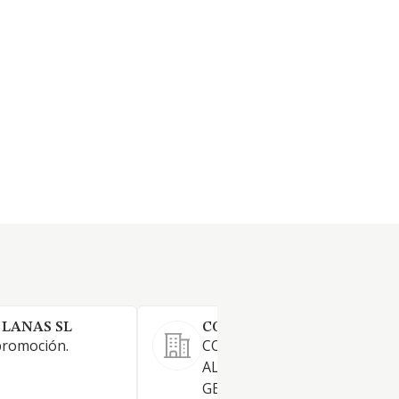
 LANAS SL
CONSTRUCCIONES PICUQU
promoción.
CONSTRUCCION DE OBRAS 
ALBANILERIA EN
GENERAL.DIRECTA E