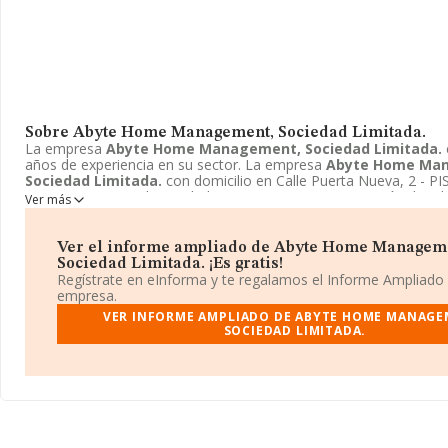
Sobre Abyte Home Management, Sociedad Limitada.
La empresa
Abyte Home Management, Sociedad Limitada.
años de experiencia en su sector. La empresa
Abyte Home Ma
Sociedad Limitada.
con domicilio en Calle Puerta Nueva, 2 - PI
Murcia. Su principal actividad CNAE es 4101 - Construcción de edi
Ver más
residenciales. La empresa
Abyte Home Management, Socieda
inscrita como Sociedad limitada.
Ver el informe ampliado de Abyte Home Managem
Sociedad Limitada. ¡Es gratis!
Regístrate en eInforma y te regalamos el Informe Ampliado
empresa.
VER INFORME AMPLIADO DE ABYTE HOME MANAGE
SOCIEDAD LIMITADA.