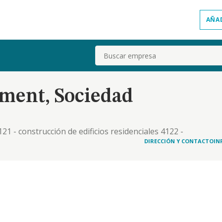
AÑA
Buscar
ent, Sociedad
121 - construcción de edificios residenciales 4122 -
stión y administración de la propiedad inmobiliaria
DIRECCIÓN Y CONTACTO
IN