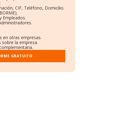
:
nación, CIF, Teléfono, Domicilio.
(BORME).
 y Empleados.
Administradores.
es en otras empresas.
s sobre la empresa.
l complementaria.
ORME GRATUITO