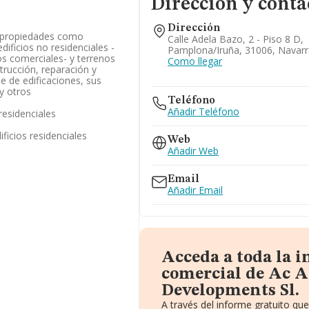
Dirección y conta
Dirección
e propiedades como
Calle Adela Bazo, 2 - Piso 8 D,
edificios no residenciales -
Pamplona/iruña, 31006, Navarr
 comerciales- y terrenos
Como llegar
trucción, reparación y
se de edificaciones, sus
y otros
Teléfono
Añadir Teléfono
residenciales
ficios residenciales
Web
Añadir Web
Email
Añadir Email
Acceda a toda la 
comercial de Ac 
Developments Sl.
A través del informe gratuito q