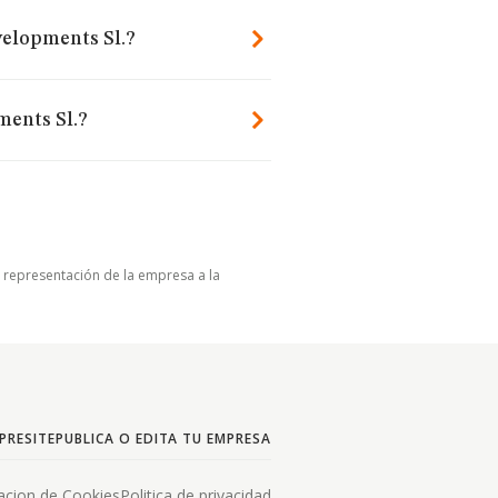
velopments Sl.?
ments Sl.?
u representación de la empresa a la
PRESITE
PUBLICA O EDITA TU EMPRESA
acion de Cookies
Politica de privacidad