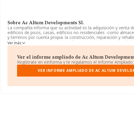
Sobre Ac Altum Developments Sl.
La compañía informa que su actividad es la adquisición y venta
edificios de pisos, casas, edificios no residenciales -como alma
y terrenos por cuenta propia. la construcción, reparación y rehabi
edificaciones, sus anexos y complementos; y otros. La sociedad
Ver más
Sociedad Limitada. Su actividad CNAE es '%cnae%' con código 41
actividad en mercados exteriores.
Ver el informe ampliado de Ac Altum Developments 
La compañía
Ac Altum Developments S.L
, B71536015, tiene do
Regístrate en eInforma y te regalamos el Informe Ampliado
Adela Bazo núm. 2 Piso 8 D, (31006), Pamplona, Navarra.
VER INFORME AMPLIADO DE AC ALTUM DEVELO
En base a la información de la que dispone INFORMA sobre 188.
ámbito nacional la facturación alcanza la cifra de 36.783 millones
promedio de facturación de 194 mil euros entre todas las compa
información sobre Navarra, en la base de datos de INFORMA ap
cuyas ventas han alcanzado los 546 millones de euros. Finalment
datos de sector la media de empleados de las empresas es de 2; 
constitución es de 17 años.