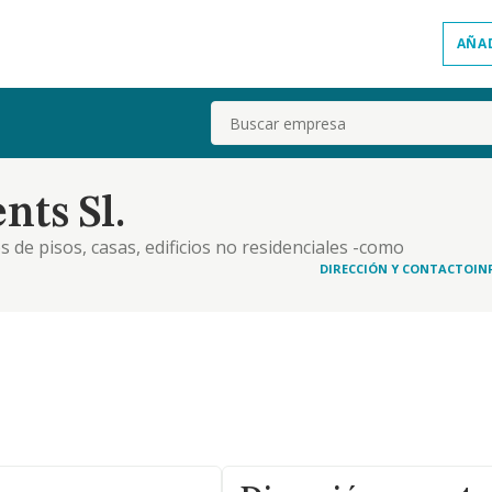
AÑA
Buscar
ts Sl.
 de pisos, casas, edificios no residenciales -como
enta propia. la construcción, reparación y
DIRECCIÓN Y CONTACTO
IN
anexos y complementos; y otros