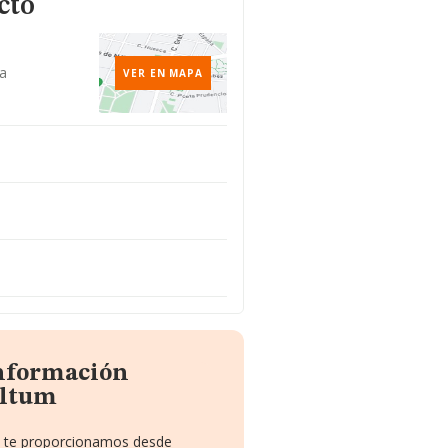
cto
a
VER EN MAPA
información
Altum
ue te proporcionamos desde