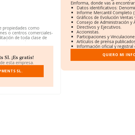
Einforma, donde vas a encontrar
Datos identificativos: Denomi
Informe Mercantil Completo 
Gráficos de Evolución Ventas
Consejo de Administración y 
Directivos y Ejecutivos.
 de propiedades como
Accionistas.
cenes o centros comerciales-
Participaciones y Vinculacion
litación de toda clase de
Artículos de prensa publicado
 está registrada como
Información oficial y registra
01. La sociedad no tiene
QUIERO MI INF
Sl. ¡Es gratis!
micilio fiscal en Calle
 de esta empresa.
PMENTS SL.
948 compañías, en el
 de euros y se calcula un
ñías. Teniendo en cuenta la
arecen 1832 empresas,
e, para completar los
la antigüedad desde la