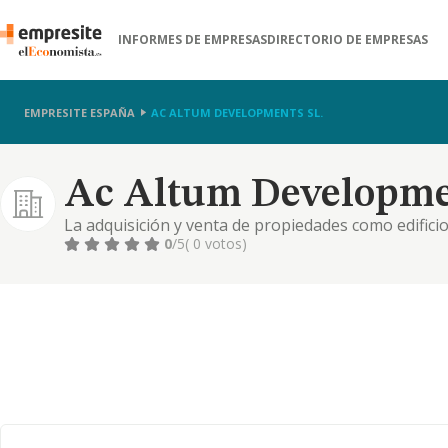
INFORMES DE EMPRESAS
DIRECTORIO DE EMPRESAS
EMPRESITE ESPAÑA
AC ALTUM DEVELOPMENTS SL.
Ac Altum Developmen
La adquisición y venta de propiedades como edificios
almacenes o centros comerciales- y terrenos por cu
0
/5
( 0 votos)
rehabilitación de toda clase de edificaciones, sus 