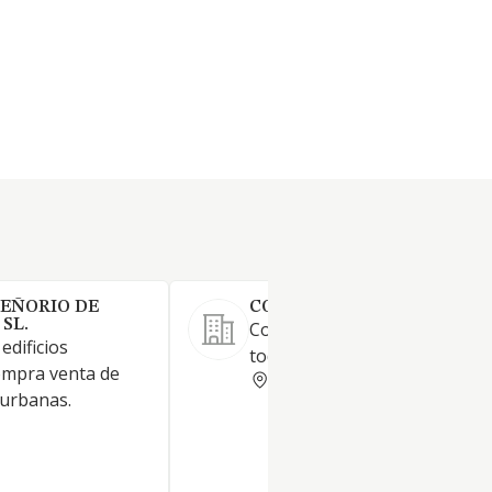
SEÑORIO DE
CONSTRUCCIONES ECAY SL
SL.
Construcción, mantenimiento
edificios
todo tipo de edificaciones.
Compra venta de
NAVARRA
 urbanas.