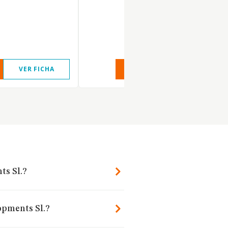
VER FICHA
VER INFORME
VER FIC
ts Sl.?
opments Sl.?