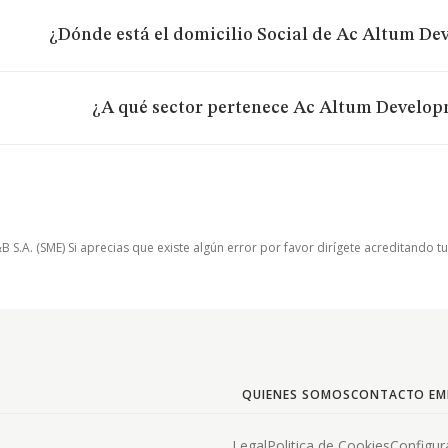
¿Dónde está el domicilio Social de Ac Altum De
¿A qué sector pertenece Ac Altum Develop
.A. (SME) Si aprecias que existe algún error por favor dirígete acreditando t
QUIENES SOMOS
CONTACTO EM
Legal
Politica de Cookies
Configur