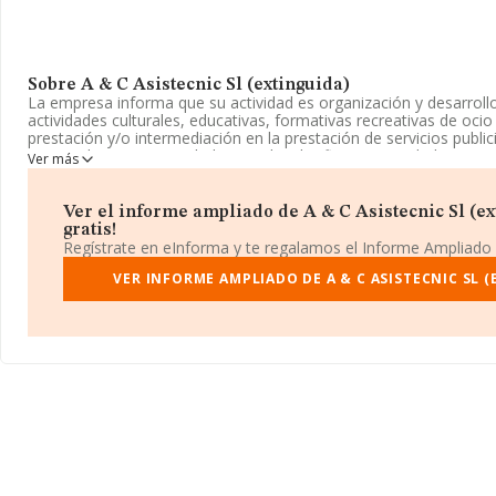
Sobre A & C Asistecnic Sl (extinguida)
La empresa informa que su actividad es organización y desarroll
actividades culturales, educativas, formativas recreativas de ocio 
prestación y/o intermediación en la prestación de servicios public
registrada como Sociedad Limitada. Clasifica su actividad CNAE
Ver más
7499. La sociedad no tiene actividad en mercados exteriores.
Acerca de los empleados, ha contado con una reducción del 22%
Ver el informe ampliado de A & C Asistecnic Sl (ex
datos disponibles en INFORMA, ese número ha estado por encima
gratis!
Regístrate en eInforma y te regalamos el Informe Ampliado
Para ponerse en contacto con sus oficinas, la empresa facilita e
902300939.
VER INFORME AMPLIADO DE A & C ASISTECNIC SL (
La empresa española
A & C Asistecnic S.L (extinguida)
, NIF 
domicilio fiscal en Calle Alcalá núm. 170, (28028), en el municipi
En relación con el sector y disponiendo de los datos de hasta 26
nacional la facturación asciende a 11.946 millones de euros y se
facturación de 453 mil euros entre todas las compañías. En relac
la provincia de Madrid, en la base de datos de INFORMA aparec
ventas han obtenido los 6.629 millones de euros. Finalmente, pa
sector, en 2008, la media de antigüedad desde la constitución es
empleados de media son 4.