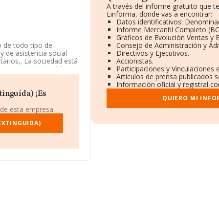
A través del informe gratuito que
Einforma, donde vas a encontrar:
Datos identificativos: Denominac
Informe Mercantil Completo (B
Gráficos de Evolución Ventas y
o de todo tipo de
Consejo de Administración y Ad
y de asistencia social
Directivos y Ejecutivos.
itarios,. La sociedad está
Accionistas.
 como '%cnae%', código
Participaciones y Vinculaciones
Artículos de prensa publicados 
Información oficial y registral 
 y atendiendo a los
tinguida) ¡Es
QUIERO MI INFO
 de la media de sector.
 de esta empresa.
l número de teléfono
EXTINGUIDA)
B82353830, tiene
o de Madrid, Madrid.
.323 empresas, a nivel
 calcula un promedio de
ión con la información de
en 9027 empresas, cuyas
ra completar los datos de
 de 18 años. Los