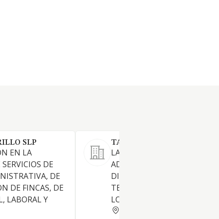
ILLO SLP
TAHORO INVERSIONES SL
N EN LA
LA COMPRAVENTA Y
 SERVICIOS DE
ADQUISICION, POSESION Y
NISTRATIVA, DE
DISFRUTE DE INMUEBLES Y
N DE FINCAS, DE
TERRENOS, LA URBANIZACI
L, LABORAL Y
LOS MISMOS
MADRID