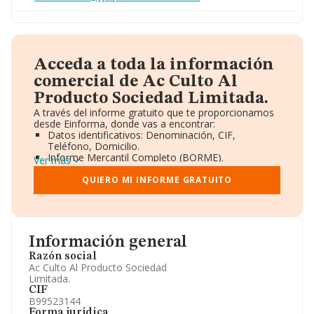
Acceda a toda la información
comercial de Ac Culto Al
Producto Sociedad Limitada.
A través del informe gratuito que te proporcionamos
desde Einforma, donde vas a encontrar:
Datos identificativos: Denominación, CIF,
Teléfono, Domicilio.
Informe Mercantil Completo (BORME).
Ver más
Gráficos de Evolución Ventas y Empleados.
Consejo de Administración y Administradores.
QUIERO MI INFORME GRATUITO
Directivos y Ejecutivos.
Accionistas.
Participaciones y Vinculaciones en otras empresas.
Artículos de prensa publicados sobre la empresa.
Información oficial y registral complementaria.
Información general
Razón social
Ac Culto Al Producto Sociedad
Limitada.
CIF
B99523144
Forma jurídica