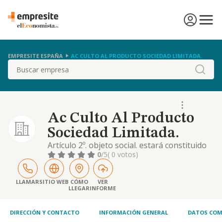
EMPRESITE ESPAÑA
AC CULTO AL PRODUCTO SOCIEDAD LIMITADA.
Buscar
Ac Culto Al Producto
Sociedad Limitada.
Artículo 2º. objeto social. estará constituido
por: la gestión, dirección, administración y
0
/5
( 0 votos)
todos los procesos necesarios para el
funcionamiento de sociedades mercantiles y
en particular sociedades hosteleras. la
LLAMAR
SITIO WEB
CÓMO
VER
LLEGAR
INFORME
explotación, gestión, comercialización y
desarrollo de las actividades propias de la h
DIRECCIÓN Y CONTACTO
INFORMACIÓN GENERAL
DATOS COM