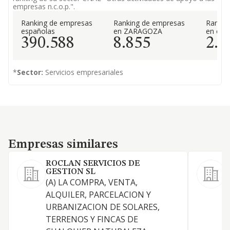
empresas n.c.o.p.".
Ranking de empresas
Ranking de empresas
Rankin
españolas
en ZARAGOZA
en el 
390.588
8.855
2.0
*
Sector:
Servicios empresariales
Empresas similares
Empresas similares
ROCLAN SERVICIOS DE
GESTION SL
(A) LA COMPRA, VENTA,
-
ALQUILER, PARCELACION Y
p
URBANIZACION DE SOLARES,
f
TERRENOS Y FINCAS DE
l