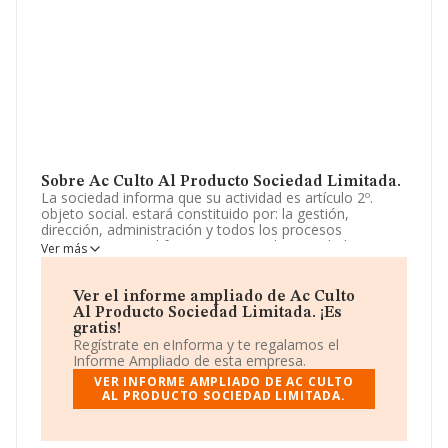
Sobre Ac Culto Al Producto Sociedad Limitada.
La sociedad informa que su actividad es artículo 2º.
objeto social. estará constituido por: la gestión,
dirección, administración y todos los procesos
necesarios para el funcionamiento de sociedades
Ver más
mercantiles y en particular sociedades hosteleras. la
explotación, gestión, comercialización y desarrollo de
las actividades propias de la h. La sociedad está inscrita
Ver el informe ampliado de Ac Culto
en el Registro Mercantil como Sociedad Limitada. Tiene
Al Producto Sociedad Limitada. ¡Es
CNAE: 8299 - 'Otras actividades de apoyo a las
gratis!
empresas n.c.o.p.'. La sociedad no tiene actividad en
Regístrate en eInforma y te regalamos el
mercados exteriores.
Informe Ampliado de esta empresa.
VER INFORME AMPLIADO DE AC CULTO
No ha habido variación en cuanto al número de
AL PRODUCTO SOCIEDAD LIMITADA.
empleados con respecto al 2023 y según los datos a
disposición de INFORMA, ha tenido un número de
empleados por debajo de la media de sector.