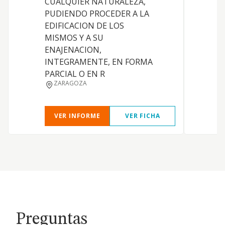
CUALQUIER NATURALEZA,
t
PUDIENDO PROCEDER A LA
e
EDIFICACION DE LOS
g
MISMOS Y A SU
a
ENAJENACION,
p
INTEGRAMENTE, EN FORMA
s
PARCIAL O EN R
s
ZARAGOZA
d
VER INFORME
VER FICHA
Preguntas