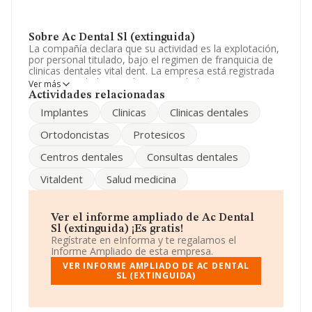
Sobre Ac Dental Sl (extinguida)
La compañía declara que su actividad es la explotación,
por personal titulado, bajo el regimen de franquicia de
clinicas dentales vital dent. La empresa está registrada
como Sociedad Limitada. Su actividad CNAE es
Ver más
'Actividades odontológicas' con código 8623. La
Actividades relacionadas
compañía no tiene actividad en mercados exteriores.
Implantes
Clinicas
Clinicas dentales
El número de empleados ha bajado un 61% y teniendo
Ortodoncistas
Protesicos
en cuenta la información disponible en INFORMA, ha
dispuesto de un número de empleados por encima de la
Centros dentales
Consultas dentales
media de sector.
Vitaldent
Salud medicina
Su página web es
www.vitaldent.es
.
La empresa
Ac Dental S.L (extinguida)
, CIF
B62598909, tiene su domicilio social establecido en
Ver el informe ampliado de Ac Dental
Rambla Sant Sebastia núm. 47, (08921), en el municipio
Sl (extinguida) ¡Es gratis!
de Santa Coloma De Gramenet, en Barcelona, Cataluña.
Regístrate en eInforma y te regalamos el
Informe Ampliado de esta empresa.
En relación con el sector y disponiendo de los datos de
VER INFORME AMPLIADO DE AC DENTAL
hasta 16.827 empresas, en el ámbito nacional la
SL (EXTINGUIDA)
facturación alcanza la cifra de 5.172 millones de euros y
en 2009 la media de facturación de ventas entre todas
las compañías alcanza los 307 mil euros. Con el fin de