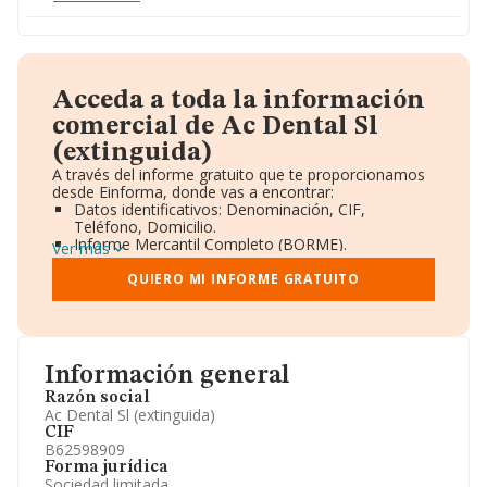
Acceda a toda la información
comercial de Ac Dental Sl
(extinguida)
A través del informe gratuito que te proporcionamos
desde Einforma, donde vas a encontrar:
Datos identificativos: Denominación, CIF,
Teléfono, Domicilio.
Informe Mercantil Completo (BORME).
Ver más
Gráficos de Evolución Ventas y Empleados.
Consejo de Administración y Administradores.
QUIERO MI INFORME GRATUITO
Directivos y Ejecutivos.
Accionistas.
Participaciones y Vinculaciones en otras empresas.
Artículos de prensa publicados sobre la empresa.
Información oficial y registral complementaria.
Información general
Razón social
Ac Dental Sl (extinguida)
CIF
B62598909
Forma jurídica
Sociedad limitada