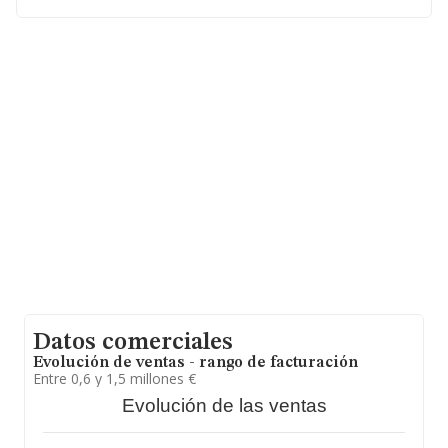
ampliar la información relativa a las compañías, la
antigüedad desde la constitución es de 13 años. La
media de empleados de las empresas es de 3.
Datos comerciales
Evolución de ventas - rango de facturación
Entre 0,6 y 1,5 millones €
Evolución de las ventas