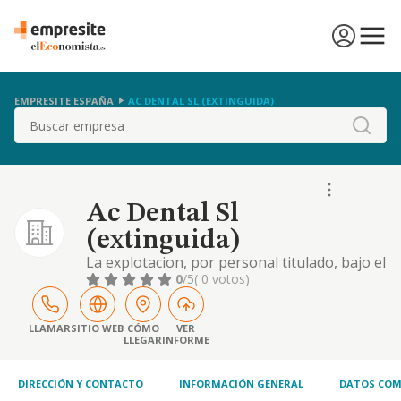
EMPRESITE ESPAÑA
AC DENTAL SL (EXTINGUIDA)
Buscar
Ac Dental Sl
(extinguida)
La explotacion, por personal titulado, bajo el
regimen de franquicia de clinicas dentales
0
/5
( 0 votos)
vital dent.
LLAMAR
SITIO WEB
CÓMO
VER
LLEGAR
INFORME
DIRECCIÓN Y CONTACTO
INFORMACIÓN GENERAL
DATOS COM