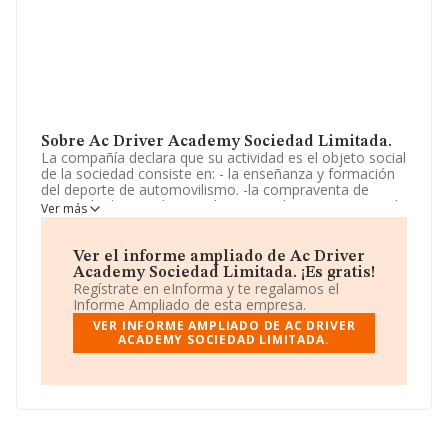
Sobre Ac Driver Academy Sociedad Limitada.
La compañía declara que su actividad es el objeto social
de la sociedad consiste en: - la enseñanza y formación
del deporte de automovilismo. -la compraventa de
material relacionado con el automovilismo. -servicios de
Ver más
publicidad, relaciones públicas y similares. La empresa
está registrada como Sociedad Limitada. Su CNAE
corresponde a 8551 con código 'Educación deportiva y
Ver el informe ampliado de Ac Driver
recreativa'. La empresa no tiene actividad en mercados
Academy Sociedad Limitada. ¡Es gratis!
exteriores.
Regístrate en eInforma y te regalamos el
Informe Ampliado de esta empresa.
La plantilla ha crecido un 100% y atendiendo a los datos
VER INFORME AMPLIADO DE AC DRIVER
disponibles en INFORMA, el número de empleados de la
ACADEMY SOCIEDAD LIMITADA.
compañía ha estado por debajo de la media de sector.
Acerca de la información en los distintos rankings: la
empresa ha retrocedido 80 puestos en el ranking
sectorial, pasando del 331 al 411. Éstas son algunas de
las empresas que la superan en el ranking de sectores:
Buceo Iberico Proyectos Globales S.L
y
World Padel