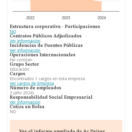
datos de sector, en 2024, la media de empleados de las
empresas es de 2. La antigüedad alcanza los 9 años
desde la constitución.
2022
2023
2024
Para concluir,
Ac Driver Academy Sociedad Limitada
Estructura corporativa - Participaciones
se emplea en el objeto social de la sociedad consiste
NO
en: - la enseñanza y formación del deporte de
Contratos Públicos Adjudicados
automovilismo. -la compraventa de material
Ver Información
relacionado con el automovilismo. -servicios de
Incidencias de Fuentes Públicas
publicidad, relaciones públicas y similares. En cuanto a la
Ver Información
posición en el ranking de sectores, la empresa ha
Operaciones Internacionales
perdido posiciones frente al 2023. Se ha posicionado
No constan
más abajo en el ranking nacional (de todas las
Grupo Sector
empresas presentes en el territorio) frente al 2023.
Educación
Cargos
Encontrados 1 cargos en esta empresa
Ver cargos de Empresa
Número de empleados
2 (año 2024)
Responsabilidad Social Empresarial
Ver Información
Cotiza en Bolsa
NO
Ver el informe ampliado de Ac Driver