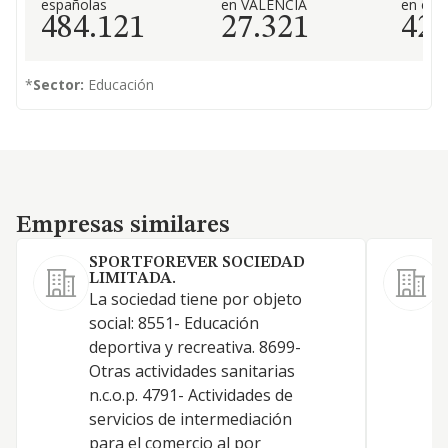
españolas
en VALENCIA
en el 
484.121
27.321
42
*
Sector:
Educación
Empresas similares
Empresas similares
SPORTFOREVER SOCIEDAD
LIMITADA.
La sociedad tiene por objeto
L
social: 8551- Educación
deportiva y recreativa. 8699-
Otras actividades sanitarias
n.c.o.p. 4791- Actividades de
servicios de intermediación
para el comercio al por