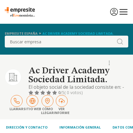
EMPRESITE ESPAÑA
AC DRIVER ACADEMY SOCIEDAD LIMITADA.
Buscar
Ac Driver Academy
Sociedad Limitada.
El objeto social de la sociedad consiste en: -
la enseñanza y formación del deporte de
0
/5
( 0 votos)
automovilismo. -la compraventa de material
relacionado con el automovilismo. -servicios
de publicidad, relaciones públicas y similares.
LLAMAR
SITIO WEB
CÓMO
VER
LLEGAR
INFORME
DIRECCIÓN Y CONTACTO
INFORMACIÓN GENERAL
DATOS COM