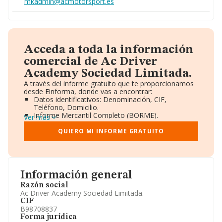
mkadmin@acmotorsport.es
Acceda a toda la información
comercial de Ac Driver
Academy Sociedad Limitada.
A través del informe gratuito que te proporcionamos
desde Einforma, donde vas a encontrar:
Datos identificativos: Denominación, CIF,
Teléfono, Domicilio.
Informe Mercantil Completo (BORME).
Ver más
Gráficos de Evolución Ventas y Empleados.
Consejo de Administración y Administradores.
QUIERO MI INFORME GRATUITO
Directivos y Ejecutivos.
Accionistas.
Participaciones y Vinculaciones en otras empresas.
Artículos de prensa publicados sobre la empresa.
Información oficial y registral complementaria.
Información general
Razón social
Ac Driver Academy Sociedad Limitada.
CIF
B98708837
Forma jurídica