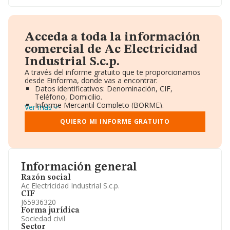
Acceda a toda la información
comercial de Ac Electricidad
Industrial S.c.p.
A través del informe gratuito que te proporcionamos
desde Einforma, donde vas a encontrar:
Datos identificativos: Denominación, CIF,
Teléfono, Domicilio.
Informe Mercantil Completo (BORME).
Ver más
Gráficos de Evolución Ventas y Empleados.
Consejo de Administración y Administradores.
QUIERO MI INFORME GRATUITO
Directivos y Ejecutivos.
Accionistas.
Participaciones y Vinculaciones en otras empresas.
Artículos de prensa publicados sobre la empresa.
Información oficial y registral complementaria.
Información general
Razón social
Ac Electricidad Industrial S.c.p.
CIF
J65936320
Forma jurídica
Sociedad civil
Sector