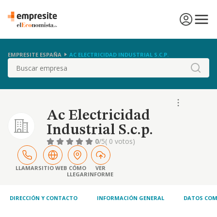
EMPRESITE ESPAÑA
AC ELECTRICIDAD INDUSTRIAL S.C.P.
Buscar
Ac Electricidad
Industrial S.c.p.
0
/5
( 0 votos)
LLAMAR
SITIO WEB
CÓMO
VER
LLEGAR
INFORME
DIRECCIÓN Y CONTACTO
INFORMACIÓN GENERAL
DATOS COM