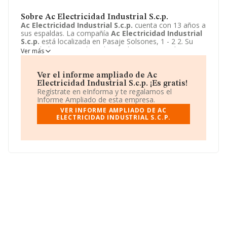
Sobre Ac Electricidad Industrial S.c.p.
Ac Electricidad Industrial S.c.p.
cuenta con 13 años a
sus espaldas. La compañía
Ac Electricidad Industrial
S.c.p.
está localizada en Pasaje Solsones, 1 - 2 2. Su
actividad CNAE se ubica dentro de 4321 - Instalaciones
Ver más
eléctricas.
Ac Electricidad Industrial S.c.p.
tiene un
modelo de sociedad Sociedad civil.
Ver el informe ampliado de Ac
Electricidad Industrial S.c.p. ¡Es gratis!
Regístrate en eInforma y te regalamos el
Informe Ampliado de esta empresa.
VER INFORME AMPLIADO DE AC
ELECTRICIDAD INDUSTRIAL S.C.P.