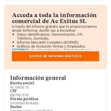
Acceda a toda la información
comercial de Ac Exitus Sl.
A través del informe gratuito que te proporcionamos
desde Einforma, donde vas a encontrar:
Datos identificativos: Denominación, CIF,
Teléfono, Domicilio.
Informe Mercantil Completo (BORME).
Gráficos de Evolución Ventas y Empleados.
Ver más
Consejo de Administración y Administradores.
Directivos y Ejecutivos.
QUIERO MI INFORME GRATUITO
Accionistas.
Participaciones y Vinculaciones en otras empresas.
Artículos de prensa publicados sobre la empresa.
Información oficial y registral complementaria.
Información general
Razón social
Ac Exitus Sl.
CIF
B87961918
Forma jurídica
Sociedad limitada
Sector
Construcción y actividades