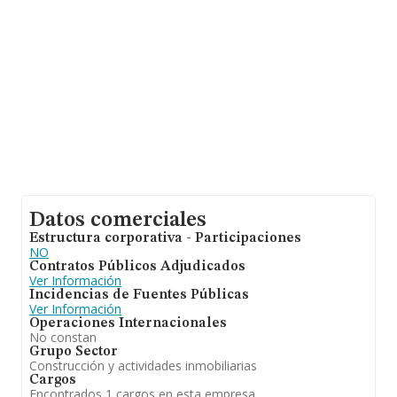
el fin de ampliar la información relativa al ámbito de la
empresa, la media de empleados es de 1; la media de
antigüedad desde la constitución es de 20 años.
Datos comerciales
Estructura corporativa - Participaciones
NO
Contratos Públicos Adjudicados
Ver Información
Incidencias de Fuentes Públicas
Ver Información
Operaciones Internacionales
No constan
Grupo Sector
Construcción y actividades inmobiliarias
Cargos
Encontrados 1 cargos en esta empresa