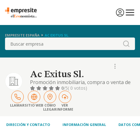
EMPRESITE ESPAÑA
AC EXITUS SL.
Buscar
Ac Exitus Sl.
Promoción inmobiliaria, compra o venta de
edificaciones totales o parciales en nombre y
0
/5
( 0 votos)
por cuenta propia, construidas directamente
o por medio de terceros, con el fin de
venderlas.
LLAMAR
SITIO WEB
CÓMO
VER
LLEGAR
INFORME
DIRECCIÓN Y CONTACTO
INFORMACIÓN GENERAL
DATOS COM