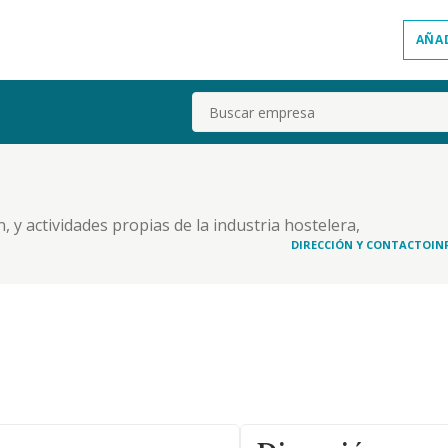
AÑA
Buscar
, y actividades propias de la industria hostelera,
dad, marketing y relaciones públicas, incluido
DIRECCIÓN Y CONTACTO
IN
 estudios de mercado, organización etc..