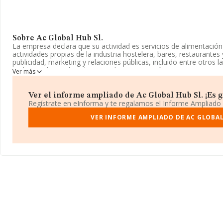
Sobre Ac Global Hub Sl.
La empresa declara que su actividad es servicios de alimentación 
actividades propias de la industria hostelera, bares, restaurantes y
publicidad, marketing y relaciones públicas, incluido entre otros l
audiovisual, estudios de mercado, organización etc. La empresa
Ver más
Limitada. Clasifica su actividad CNAE como '%cnae%', código 56
actividad en mercados exteriores.
Ver el informe ampliado de Ac Global Hub Sl. ¡Es gr
La empresa española
Ac Global Hub S.L
, con CIF B21830161, s
Regístrate en eInforma y te regalamos el Informe Ampliado
núm. 47, (28039), Madrid, Madrid.
VER INFORME AMPLIADO DE AC GLOBAL
Con los datos a disposición de INFORMA sobre 142.938 empresas 
nivel nacional la facturación asciende a 31.947 millones de euros 
compañías es de 223 mil euros de ventas. Teniendo en cuenta la 
base de datos INFORMA constan 26093 empresas, con ventas de 
Por último, con el fin de ampliar la información relativa al ámbi
de media son 3. La antigüedad desde la constitución es de 12 añ