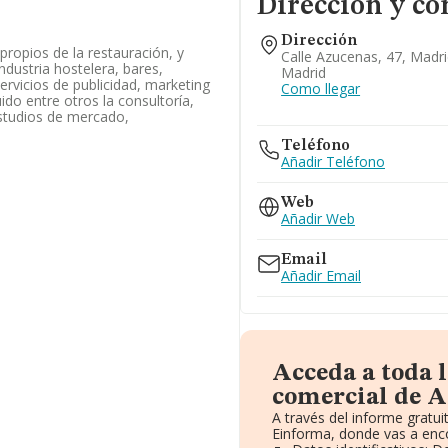
Dirección y co
Dirección
propios de la restauración, y
Calle Azucenas, 47, Madri
industria hostelera, bares,
Madrid
servicios de publicidad, marketing
Como llegar
uido entre otros la consultoría,
estudios de mercado,
Teléfono
Añadir Teléfono
Web
Añadir Web
Email
Añadir Email
Acceda a toda 
comercial de A
A través del informe grat
Einforma, donde vas a enco