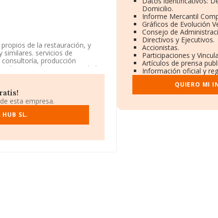
Datos identificativos: 
Domicilio.
Informe Mercantil Com
Gráficos de Evolución 
Consejo de Administraci
Directivos y Ejecutivos.
propios de la restauración, y
Accionistas.
 similares. servicios de
Participaciones y Vincu
a consultoría, producción
Artículos de prensa pub
 está registrada como Sociedad
Información oficial y re
11. La compañía no tiene
QUIERO MI 
atis!
e encuentra en Calle Azucenas
 de esta empresa.
 HUB SL.
pertenecientes al sector, a
y la media entre todas las
información sobre Madrid, en la
hasta 8.671 millones de euros.
to de la empresa, los empleados
os.