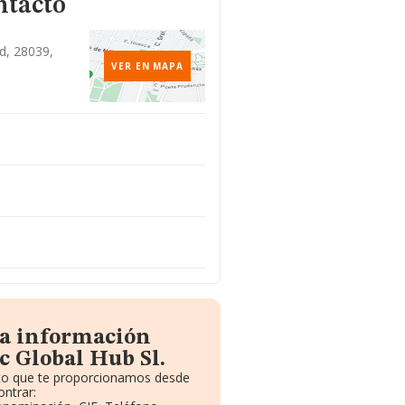
ntacto
d, 28039,
VER EN MAPA
la información
c Global Hub Sl.
uito que te proporcionamos desde
ntrar: