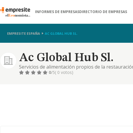
INFORMES DE EMPRESAS
DIRECTORIO DE EMPRESAS
EMPRESITE ESPAÑA
AC GLOBAL HUB SL.
Ac Global Hub Sl.
Servicios de alimentación propios de la restauración
bares, restaurantes y similares. servicios de publici
0
/5
( 0 votos)
entre otros la consultoría, producción audiovisual,