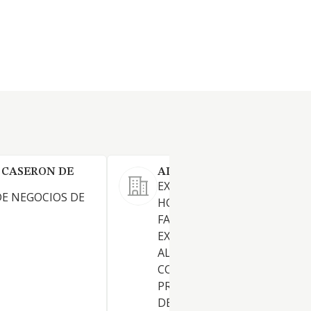
 CASERON DE
ALIANZA DE ORO SL
EXPLOTACION DE SERVICIOS
E NEGOCIOS DE
HOSTELERIA EN GENERAL.
FABRICACION IMPORTACION
EXPORTACION, REPRESENTA
ALMACENAMIENTO Y
COMERCIALIZACION POR C
PROPIA Y AJENA DE TODA CL
DE PRODUCTOS DE LA