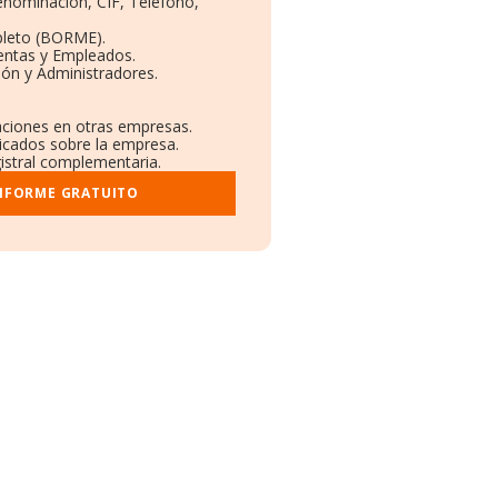
Denominación, CIF, Teléfono,
pleto (BORME).
Ventas y Empleados.
ón y Administradores.
laciones en otras empresas.
licados sobre la empresa.
gistral complementaria.
INFORME GRATUITO