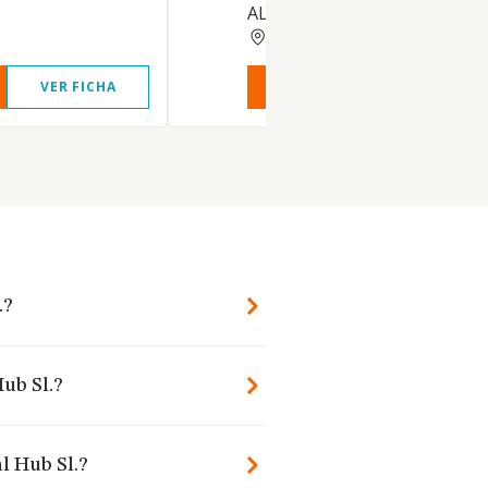
ALIMENTACION. ETC.
MADRID
VER FICHA
VER INFORME
VER FIC
.?
Hub Sl.?
l Hub Sl.?