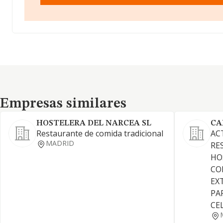
Empresas similares
Empresas similares
HOSTELERA DEL NARCEA SL
CA
Restaurante de comida tradicional
AC
MADRID
RE
HO
CO
EX
PA
CE