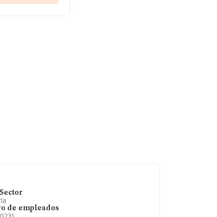
as en 2023. En
 de datos
anzado los 5.483
igüedad desde la
Sector
ía
o de empleados
2023)