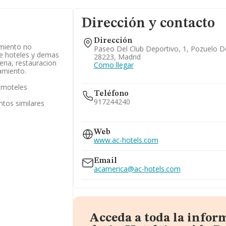
Dirección y contacto
Dirección
miento no
Paseo Del Club Deportivo, 1, Pozuelo D
de hoteles y demas
28223, Madrid
eria, restauracion
Como llegar
amiento.
y moteles
Teléfono
917244240
ntos similares
912582781
916230700
Web
www.ac-hotels.com
Email
acamerica@ac-hotels.com
Acceda a toda la infor