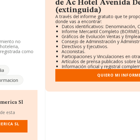
de Ac Hotel Avenida D
(extinguida)
A través del informe gratuito que te pro
donde vas a encontrar:
Datos identificativos: Denominación, C
Informe Mercantil Completo (BORME).
Gráficos de Evolución Ventas y Emplea
amiento no
Consejo de Administración y Administr
hoteleria,
Directivos y Ejecutivos.
 registrada como
Accionistas.
milares'. La
Participaciones y Vinculaciones en otr
Artículos de prensa publicados sobre l
Información oficial y registral complem
lia
 el año anterior,
QUIERO MI INFORM
 obtenido el mismo
ormacion
244240 y su correo
quí:
www.ac-
America Sl
B82604331, se
 de esta
28223), en el
ERICA SL
5.455 empresas, en
es de euros y la