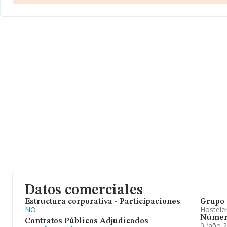
media entre todas las compañías es de 1 millón de euros de vent
relación con la información de la provincia de Madrid, en la base
INFORMA constan 3398 empresas, cuyas ventas en 2023 han alc
millones de euros. Como información adicional de interés, la ant
constitución es de 18 años. La media de empleados es de 11.
Datos comerciales
Estructura corporativa - Participaciones
Grupo 
NO
Hosteler
Númer
Contratos Públicos Adjudicados
0 (año 