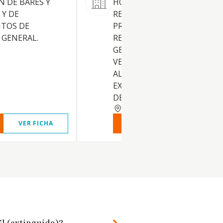
N DE BARES Y
HOSTAL, ALOJAMIENTO Y
 Y DE
RESTAURACION Y SERVICIOS
NTOS DE
PROPIOS DE HOSTELERIA Y
 GENERAL.
RESTAURACION A DOMICILIO
GENERAL, LA DISTRIBUCION
VENTA DE TODA CLASE DE
ALIMENTOS Y BEBIDAS,
EXPLOTACION DE INDUSTRI
DEL SECTOR HOTELERO, ET
MADRID
VER FICHA
VER INFORME
VER FIC