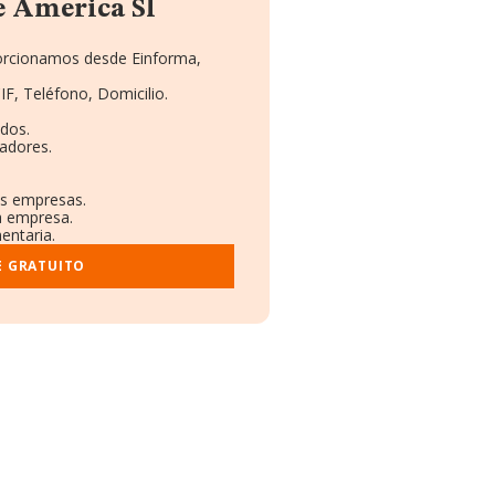
e America Sl
porcionamos desde Einforma,
IF, Teléfono, Domicilio.
dos.
adores.
as empresas.
a empresa.
entaria.
E GRATUITO