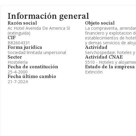
Información general
Razón social
Objeto social
Ac Hotel Avenida De America Sl
La compraventa, arrenda
(extinguida)
financiero y explotacion 
establecimientos de hotel
CIF
B82604331
y demas servicios de aloj
Forma jurídica
Actividad
Sociedad limitada unipersonal
Serv.hospedaje: hoteles 
Sector
Actividad CNAE
Hostelería
5510 - Hoteles y alojamie
Fecha de constitución
Estado de la empresa
25-4-2000
Extinción
Fecha último cambio
21-7-2024