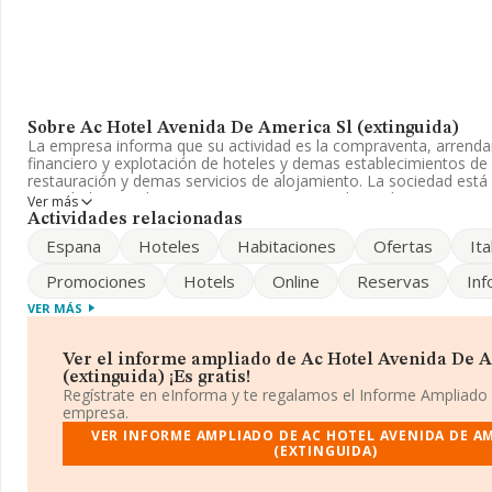
Sobre Ac Hotel Avenida De America Sl (extinguida)
La empresa informa que su actividad es la compraventa, arrend
financiero y explotación de hoteles y demas establecimientos de 
restauración y demas servicios de alojamiento. La sociedad está
Sociedad Limitada. Tiene CNAE: 5510 - 'Hoteles y alojamientos si
Ver más
sociedad no tiene actividad en mercados exteriores.
Actividades relacionadas
Espana
Hoteles
Habitaciones
Ofertas
Ita
En cuanto al rendimiento de la compañía en 2023, comparado con
el ebitda ha permanecido igual en 2023. La empresa en 2023 ha
Promociones
Hotels
Online
Reservas
Inf
resultado en cuanto a beneficios.
VER MÁS
Para llamar las oficinas se puede hacer a través del número 917
es
acamerica@ac-hotels.com
. Puedes consultar su página web a
hotels.com
.
Ver el informe ampliado de Ac Hotel Avenida De 
(extinguida) ¡Es gratis!
La sociedad
Ac Hotel Avenida de America S.L (extinguida)
, 
Regístrate en eInforma y te regalamos el Informe Ampliado
encuentra en Paseo Del Club Deportivo Pq. Empresarial núm. 1, (
empresa.
municipio de Pozuelo De Alarcón, Madrid.
VER INFORME AMPLIADO DE AC HOTEL AVENIDA DE AM
(EXTINGUIDA)
En relación con el sector y disponiendo de los datos de hasta 2
el ámbito nacional la facturación alcanza la cifra de 32.542 millon