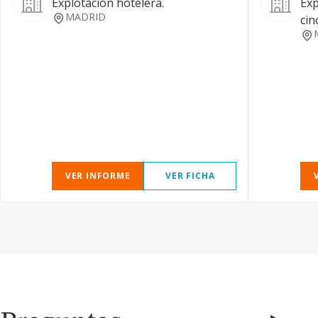
Explotación hotelera.
Exp
MADRID
cin
VER INFORME
VER FICHA