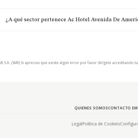
¿A qué sector pertenece Ac Hotel Avenida De Americ
.A. (SME) Si aprecias que existe algún error por favor dirígete acreditando t
QUIENES SOMOS
CONTACTO EM
Legal
Politica de Cookies
Configur