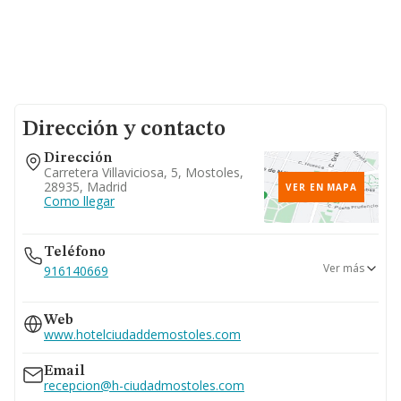
Dirección y contacto
Dirección
Carretera Villaviciosa, 5, Mostoles,
28935, Madrid
VER EN MAPA
Como llegar
Teléfono
Ver más
916140669
917370897
Web
www.hotelciudaddemostoles.com
Email
recepcion@h-ciudadmostoles.com