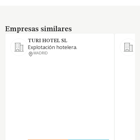
Empresas similares
Empresas similares
TURI HOTEL SL
Explotación hotelera.
E
MADRID
d
r