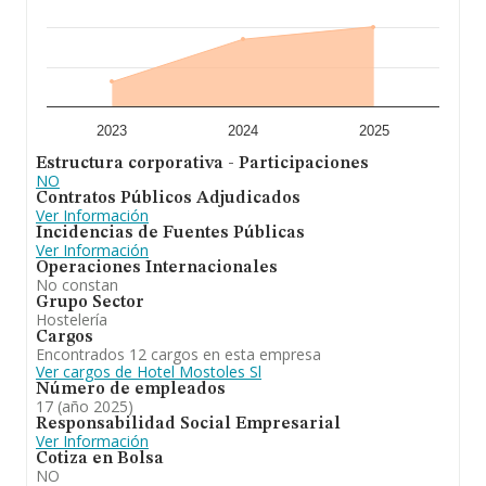
media son 11; la antigüedad desde la constitución es de
18 años.
A modo de conclusión,
Hotel Mostoles S.L
se dedica a
hotel de 4 estrellas. En el ranking de su sector (Hoteles y
alojamientos similares), la compañía ha perdido
posición respecto al 2023, sin embargo, en cuanto al
ranking nacional, la empresa ha ganado posiciones.
2023
2024
2025
Estructura corporativa - Participaciones
NO
Contratos Públicos Adjudicados
Ver Información
Incidencias de Fuentes Públicas
Ver Información
Operaciones Internacionales
No constan
Grupo Sector
Hostelería
Cargos
Encontrados 12 cargos en esta empresa
Ver cargos de Hotel Mostoles Sl
Número de empleados
17 (año 2025)
Responsabilidad Social Empresarial
Ver Información
Cotiza en Bolsa
NO