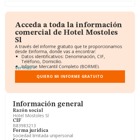
Acceda a toda la información
comercial de Hotel Mostoles
Sl
A través del informe gratuito que te proporcionamos
desde Einforma, donde vas a encontrar:
Datos identificativos: Denominación, CIF,
Teléfono, Domicilio.
Informe Mercantil Completo (BORME).
Ver más
Gráficos de Evolución Ventas y Empleados.
Consejo de Administración y Administradores.
QUIERO MI INFORME GRATUITO
Directivos y Ejecutivos.
Accionistas.
Participaciones y Vinculaciones en otras empresas.
Artículos de prensa publicados sobre la empresa.
Información oficial y registral complementaria.
Información general
Razón social
Hotel Mostoles Sl
CIF
B83983213
Forma jurídica
Sociedad limitada unipersonal