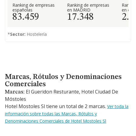
Ranking de empresas
Ranking de empresas
Rankin
españolas
en MADRID
en el 
83.459
17.348
2.0
*
Sector:
Hostelería
Marcas, Rótulos y Denominaciones Comerciales
Marcas, Rótulos y Denominaciones
Comerciales
El Gueridon Resturante, Hotel Ciudad De
Marcas:
Móstoles
Hotel Mostoles Sl tiene un total de 2 marcas.
Ver toda la
información sobre todas las Marcas, Rótulos y
Denominaciones Comerciales de Hotel Mostoles Sl