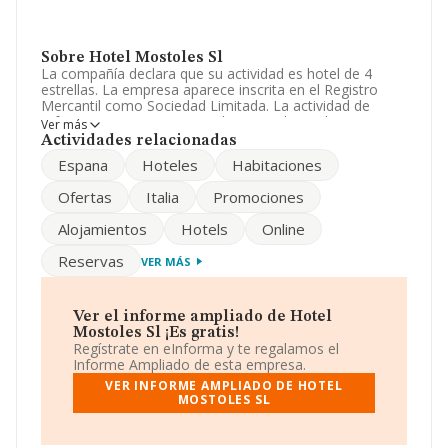
Sobre Hotel Mostoles Sl
La compañía declara que su actividad es hotel de 4
estrellas. La empresa aparece inscrita en el Registro
Mercantil como Sociedad Limitada. La actividad de
referencia CNAE corresponde a 'Hoteles y alojamientos
Ver más
similares', cuyo Código es 5510. La empresa no tiene
Actividades relacionadas
actividad en mercados exteriores.
Espana
Hoteles
Habitaciones
Acerca de los empleados, ha contado con una
Ofertas
Italia
Promociones
reducción del 6% y según las cifras existentes en la base
de datos de INFORMA, el número de empleados ha
Alojamientos
Hotels
Online
estado por encima de la media de sector.
Reservas
VER MÁS
Dentro del ranking de empresas elaborado por
INFORMA, atendiendo a los niveles de facturación,
podemos decir de la compañía que: frente al año 2023,
la compañía se ha posicionado 29 puestos por debajo
Ver el informe ampliado de Hotel
en el ranking sectorial, pasando del 1.990 al 2.019. Se
Mostoles Sl ¡Es gratis!
encuentran mejor posicionadas las siguientes empresas
Regístrate en eInforma y te regalamos el
del sector:
Tenerife Properties S.A
y
Surfing
Informe Ampliado de esta empresa.
Hosteleria Sociedad Limitada
; sin embargo, éstas
VER INFORME AMPLIADO DE HOTEL
son algunas de las empresas que están más abajo:
MOSTOLES SL
Inturex Hotels Sociedad Limitada
y
Promocions
Hoteleres Menorca S.L
. Ha subido de posición en el
ranking nacional, pasando del 86.401 al 83.459