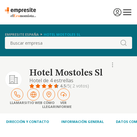
EMPRESITE ESPAÑA
HOTEL MOSTOLES SL
Buscar
Hotel Mostoles Sl
Hotel de 4 estrellas
4.5
/5
( 2 votos)
LLAMAR
SITIO WEB
CÓMO
VER
LLEGAR
INFORME
DIRECCIÓN Y CONTACTO
INFORMACIÓN GENERAL
DATOS COM