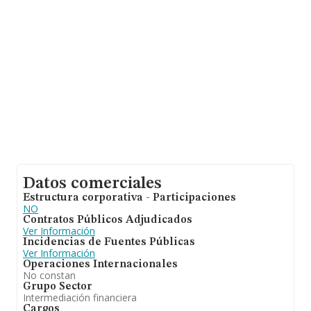
entre todas las compañías es de 311 mil euros de
ventas. Respecto a la información de la provincia
(hablamos de Valladolid), en la base de datos de
INFORMA aparecen 176 empresas, cuyas ventas han
obtenido los 22 millones de euros. Para aportar ulterior
información de interés en el ámbito sectorial, la
antigüedad desde la constitución es de 17 años. Los
empleados de media son 3.
Datos comerciales
Estructura corporativa - Participaciones
NO
Contratos Públicos Adjudicados
Ver Información
Incidencias de Fuentes Públicas
Ver Información
Operaciones Internacionales
No constan
Grupo Sector
Intermediación financiera
Cargos