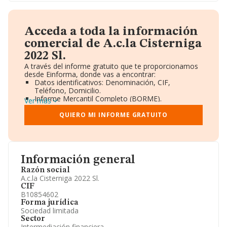
Acceda a toda la información
comercial de A.c.la Cisterniga
2022 Sl.
A través del informe gratuito que te proporcionamos
desde Einforma, donde vas a encontrar:
Datos identificativos: Denominación, CIF,
Teléfono, Domicilio.
Informe Mercantil Completo (BORME).
Ver más
Gráficos de Evolución Ventas y Empleados.
Consejo de Administración y Administradores.
QUIERO MI INFORME GRATUITO
Directivos y Ejecutivos.
Accionistas.
Participaciones y Vinculaciones en otras empresas.
Artículos de prensa publicados sobre la empresa.
Información oficial y registral complementaria.
Información general
Razón social
A.c.la Cisterniga 2022 Sl.
CIF
B10854602
Forma jurídica
Sociedad limitada
Sector
Intermediación financiera