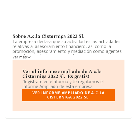
Sobre A.c.la Cisterniga 2022 Sl.
La empresa declara que su actividad es las actividades
relativas al asesoramiento financiero, así como la
promoción, asesoramiento y mediación como agentes
en la formación de contratos de seguro en sus
Ver más
diferentes ramas, la asistencia al tomador, asegurado o
beneficiario del seguro en cualquier actividad posterior a
su contratación, con s. La empresa es una Sociedad
Ver el informe ampliado de A.c.la
Limitada. La actividad de referencia CNAE corresponde
Cisterniga 2022 Sl. ¡Es gratis!
a 'Actividades de agentes y corredores de seguros',
Regístrate en eInforma y te regalamos el
cuyo Código es 6622. La compañía no tiene actividad en
Informe Ampliado de esta empresa.
mercados exteriores.
VER INFORME AMPLIADO DE A.C.LA
CISTERNIGA 2022 SL.
La sociedad
A.C.La Cisterniga 2022 S.L
, con NIF
B10854602, está situada en Calle Cañada Real De Soria,
(47193), en el municipio de Cisterniga, en Valladolid,
Castilla-león.
En base a la información de la que dispone INFORMA
sobre 17.872 compañías, la facturación en el ámbito
nacional alcanza los 5.569 millones de euros y la media