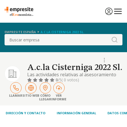
EMPRESITE ESPAÑA
A.C.LA CISTERNIGA 2022 SL.
Buscar
A.c.la Cisterniga 2022 Sl.
Las actividades relativas al asesoramiento
financiero, así como la promoción,
0
/5
( 0 votos)
asesoramiento y mediación como agentes
en la formación de contratos de seguro en
sus diferentes ramas, la asistencia al
LLAMAR
SITIO WEB
CÓMO
VER
LLEGAR
INFORME
tomador, asegurado o beneficiario del
seguro en cualquier actividad posterior a su
contratación, con s
DIRECCIÓN Y CONTACTO
INFORMACIÓN GENERAL
DATOS COM