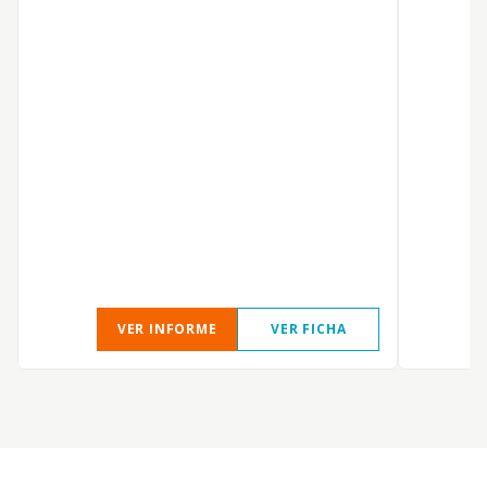
Q
R
VER INFORME
VER FICHA