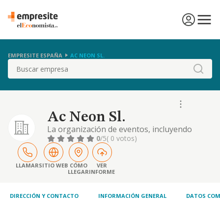
EMPRESITE ESPAÑA
AC NEON SL.
Buscar
Ac Neon Sl.
La organización de eventos, incluyendo
todas aquellas actividades conexas o
0
/5
( 0 votos)
complementarias, a saber, la compra, venta,
alquiler y cesión de equipos, medios
audiovisuales y catering..
LLAMAR
SITIO WEB
CÓMO
VER
LLEGAR
INFORME
DIRECCIÓN Y CONTACTO
INFORMACIÓN GENERAL
DATOS COM