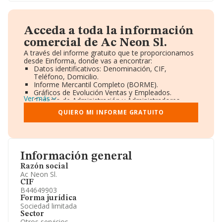
Acceda a toda la información
comercial de Ac Neon Sl.
A través del informe gratuito que te proporcionamos
desde Einforma, donde vas a encontrar:
Datos identificativos: Denominación, CIF,
Teléfono, Domicilio.
Informe Mercantil Completo (BORME).
Gráficos de Evolución Ventas y Empleados.
Ver más
Consejo de Administración y Administradores.
Directivos y Ejecutivos.
QUIERO MI INFORME GRATUITO
Accionistas.
Participaciones y Vinculaciones en otras empresas.
Artículos de prensa publicados sobre la empresa.
Información oficial y registral complementaria.
Información general
Razón social
Ac Neon Sl.
CIF
B44649903
Forma jurídica
Sociedad limitada
Sector
Otros servicios