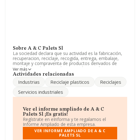
Sobre A & C Palets Sl
La sociedad declara que su actividad es la fabricación,
recuperacion, reciclaje, recogida, entrega, embalaje,
montaje y compraventa de productos derivados de
madera y/o plastico, palets, y productos afines o
Ver más
derivados, transporte o comercialización de los mism.
Actividades relacionadas
La sociedad está registrada como Sociedad Limitada.
Industrias
Reciclaje plasticos
Reciclajes
Clasifica su actividad CNAE como '%cnae%', código
4683. La compañía no tiene actividad en mercados
Servicios industriales
exteriores.
Acerca de los empleados, ha contado con una
reducción del 25% y teniendo en cuenta la información
Ver el informe ampliado de A & C
a disposición de INFORMA, ha contado con un número
Palets Sl ¡Es gratis!
de empleados inferior a la media de sector.
Regístrate en eInforma y te regalamos el
Informe Ampliado de esta empresa.
Dentro del ranking de empresas elaborado por
VER INFORME AMPLIADO DE A & C
INFORMA, atendiendo a los niveles de facturación,
PALETS SL
podemos decir de la compañía que: frente al año 2023,