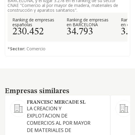
BARCELONA, y el lugar 3.278 en el ranking de su sector
CNAE "Comercio al por mayor de madera, materiales de
construcción y aparatos sanitarios".
Ranking de empresas
Ranking de empresas
Rankin
españolas
en BARCELONA
en el 
230.452
34.793
3.2
*
Sector:
Comercio
Empresas similares
Empresas similares
FRANCESC MERCADE SL
LA CREACION Y
EXPLOTACION DE
COMERCIOS AL POR MAYOR
DE MATERIALES DE