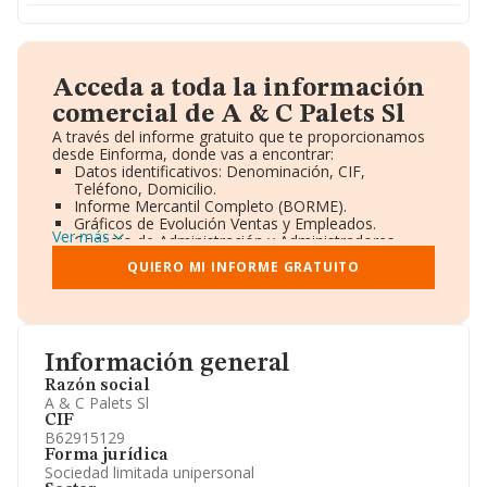
Acceda a toda la información
comercial de A & C Palets Sl
A través del informe gratuito que te proporcionamos
desde Einforma, donde vas a encontrar:
Datos identificativos: Denominación, CIF,
Teléfono, Domicilio.
Informe Mercantil Completo (BORME).
Gráficos de Evolución Ventas y Empleados.
Ver más
Consejo de Administración y Administradores.
Directivos y Ejecutivos.
QUIERO MI INFORME GRATUITO
Accionistas.
Participaciones y Vinculaciones en otras empresas.
Artículos de prensa publicados sobre la empresa.
Información oficial y registral complementaria.
Información general
Razón social
A & C Palets Sl
CIF
B62915129
Forma jurídica
Sociedad limitada unipersonal