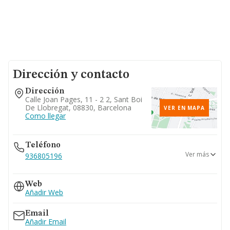
Dirección y contacto
Dirección
Calle Joan Pages, 11 - 2 2, Sant Boi
De Llobregat, 08830, Barcelona
VER EN MAPA
Como llegar
Teléfono
Ver más
936805196
655...
Web
Ver teléfono 655...
Añadir Web
Email
Añadir Email