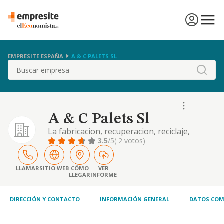
EMPRESITE ESPAÑA
A & C PALETS SL
Buscar
A & C Palets Sl
La fabricacion, recuperacion, reciclaje,
recogida, entrega, embalaje, montaje y
3.5
/5
( 2 votos)
compraventa de productos derivados de
madera y/o plastico, palets, y productos
afines o derivados, transporte o
LLAMAR
SITIO WEB
CÓMO
VER
LLEGAR
INFORME
comercializacion de los mism
DIRECCIÓN Y CONTACTO
INFORMACIÓN GENERAL
DATOS COM