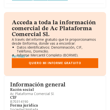
Acceda a toda la información
comercial de Ac Plataforma
Comercial Sl.
A través del informe gratuito que te proporcionamos
desde Einforma, donde vas a encontrar:
Datos identificativos: Denominación, CIF,
Teléfono, Domicilio.
Informe Mercantil Completo (BORME).
Ver más
Gráficos de Evolución Ventas y Empleados.
Consejo de Administración y Administradores.
QUIERO MI INFORME GRATUITO
Directivos y Ejecutivos.
Accionistas.
Participaciones y Vinculaciones en otras empresas.
Artículos de prensa publicados sobre la empresa.
Información oficial y registral complementaria.
Información general
Razón social
Ac Plataforma Comercial Sl.
CIF
B70314190
Forma jurídica
Sociedad limitada