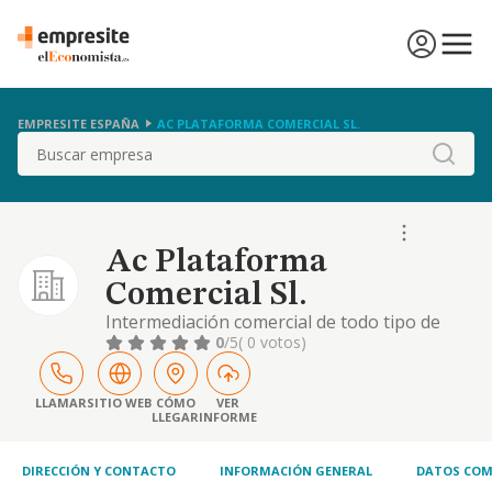
EMPRESITE ESPAÑA
AC PLATAFORMA COMERCIAL SL.
Buscar
Ac Plataforma
Comercial Sl.
Intermediación comercial de todo tipo de
materiales, mercancías y maquinaria
0
/5
( 0 votos)
LLAMAR
SITIO WEB
CÓMO
VER
LLEGAR
INFORME
DIRECCIÓN Y CONTACTO
INFORMACIÓN GENERAL
DATOS COM