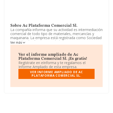
Sobre Ac Plataforma Comercial Sl.
La compañía informa que su actividad es intermediación
comercial de todo tipo de materiales, mercancías y
maquinaria. La empresa está registrada como Sociedad
Limitada. Clasifica su actividad CNAE como
Ver más
'Intermediarios del comercio de productos diversos',
código 4619. La empresa no tiene actividad en
mercados exteriores.
Ver el informe ampliado de Ac
Plataforma Comercial Sl. ¡Es gratis!
El correo electrónico es
Regístrate en eInforma y te regalamos el
contabilidad@bestempresarial.com
.
Informe Ampliado de esta empresa.
VER INFORME AMPLIADO DE AC
La empresa española
Ac Plataforma Comercial S.L
,
PLATAFORMA COMERCIAL SL.
con CIF B70314190, se encuentra en Avenida De Les
Corts Valencianes núm. 26 Bl 3 Esc. 2 2, (46015),
Valencia, Comunidad Valenciana.
Con los datos a disposición de INFORMA sobre 35.522
empresas pertenecientes al sector, a nivel nacional la
facturación asciende a 14.930 millones de euros y la
media entre todas las compañías es de 420 mil euros
de ventas en 2014. En relación con la información de la