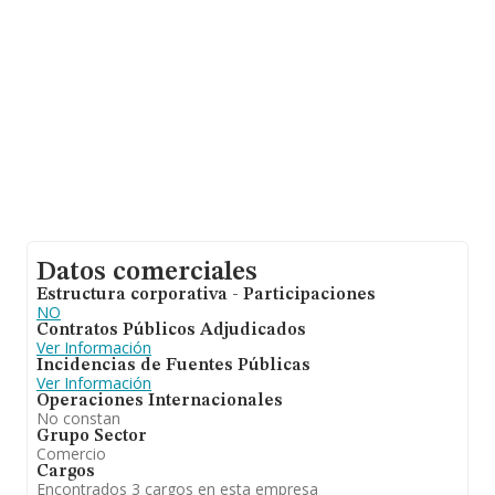
provincia de Valencia, en la base de datos INFORMA
constan 2368 empresas, cuyas ventas en 2014 han
alcanzado los 543 millones de euros. Por último, con el
fin de ampliar la información relativa al ámbito de la
empresa, la antigüedad alcanza los 12 años desde la
constitución. Los empleados de media son 2.
Datos comerciales
Estructura corporativa - Participaciones
NO
Contratos Públicos Adjudicados
Ver Información
Incidencias de Fuentes Públicas
Ver Información
Operaciones Internacionales
No constan
Grupo Sector
Comercio
Cargos
Encontrados 3 cargos en esta empresa