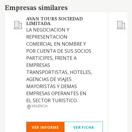
Empresas similares
Empresas similares
AVAN TOURS SOCIEDAD
LIMITADA
LA NEGOCIACION Y
"
REPRESENTACION
s
COMERCIAL EN NOMBRE Y
l
POR CUENTA DE SUS SOCIOS
C
PARTICIPES, FRENTE A
p
EMPRESAS
c
TRANSPORTISTAS, HOTELES,
e
AGENCIAS DE VIAJES
c
MAYORISTAS Y DEMAS
p
EMPRESAS OPERANTES EN
p
EL SECTOR TURISTICO.
n
VALENCIA
p
VER INFORME
VER FICHA