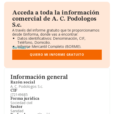
Acceda a toda la información
comercial de A. C. Podologos
S.c.
A través del informe gratuito que te proporcionamos
desde Einforma, donde vas a encontrar:
Datos identificativos: Denominación, CIF,
Teléfono, Domicilio.
Informe Mercantil Completo (BORME).
Ver más
Gráficos de Evolución Ventas y Empleados.
Consejo de Administración y Administradores.
QUIERO MI INFORME GRATUITO
Directivos y Ejecutivos.
Accionistas.
Participaciones y Vinculaciones en otras empresas.
Artículos de prensa publicados sobre la empresa.
Información oficial y registral complementaria.
Información general
Razón social
A. C. Podologos S.c.
CIF
J72149685
Forma jurídica
Sociedad civil
Sector
Sanidad