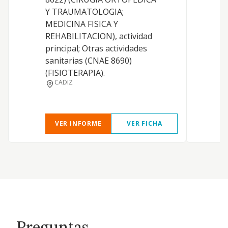
Y TRAUMATOLOGIA;
M
MEDICINA FISICA Y
REHABILITACION), actividad
G
principal; Otras actividades
sanitarias (CNAE 8690)
(FISIOTERAPIA).
CADIZ
VER INFORME
VER FICHA