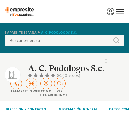
EMPRESITE ESPAÑA
A. C. PODOLOGOS S.C.
Buscar
A. C. Podologos S.c.
0
/5
( 0 votos)
LLAMAR
SITIO WEB
CÓMO
VER
LLEGAR
INFORME
DIRECCIÓN Y CONTACTO
INFORMACIÓN GENERAL
DATOS COM