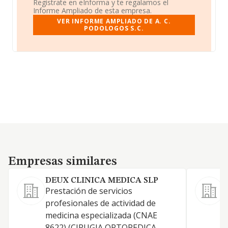
Regístrate en eInforma y te regalamos el
Informe Ampliado de esta empresa.
VER INFORME AMPLIADO DE A. C.
PODOLOGOS S.C.
Empresas similares
Empresas similares
DEUX CLINICA MEDICA SLP
Prestación de servicios
profesionales de actividad de
medicina especializada (CNAE
T
8622) (CIRUGIA ORTOPEDICA