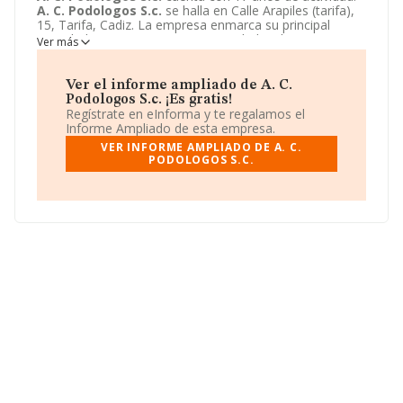
A. C. Podologos S.c.
se halla en Calle Arapiles (tarifa),
15, Tarifa, Cadiz. La empresa enmarca su principal
actividad CNAE como 8622 - Actividades de otras
Ver más
especialidades médicas.
A. C. Podologos S.c.
toma la
forma jurídica de Sociedad civil.
Ver el informe ampliado de A. C.
Podologos S.c. ¡Es gratis!
Regístrate en eInforma y te regalamos el
Informe Ampliado de esta empresa.
VER INFORME AMPLIADO DE A. C.
PODOLOGOS S.C.