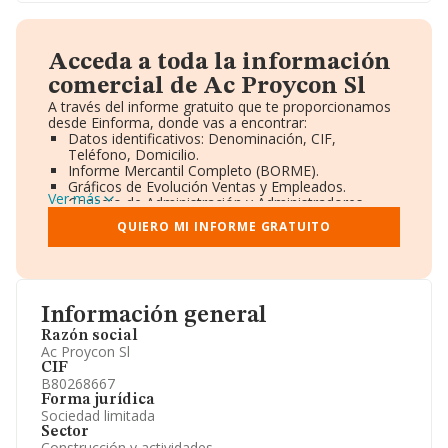
Acceda a toda la información
comercial de Ac Proycon Sl
A través del informe gratuito que te proporcionamos
desde Einforma, donde vas a encontrar:
Datos identificativos: Denominación, CIF,
Teléfono, Domicilio.
Informe Mercantil Completo (BORME).
Gráficos de Evolución Ventas y Empleados.
Ver más
Consejo de Administración y Administradores.
Directivos y Ejecutivos.
QUIERO MI INFORME GRATUITO
Accionistas.
Participaciones y Vinculaciones en otras empresas.
Artículos de prensa publicados sobre la empresa.
Información oficial y registral complementaria.
Información general
Razón social
Ac Proycon Sl
CIF
B80268667
Forma jurídica
Sociedad limitada
Sector
Construcción y actividades