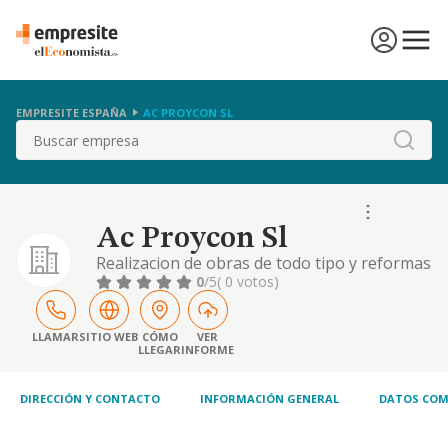
EMPRESITE ESPAÑA
AC PROYCON SL
Buscar
Ac Proycon Sl
Realizacion de obras de todo tipo y reformas
de edificios, tanto por cuenta propia como
0
/5
( 0 votos)
ajena. trabajos relacionados con dichas
obras.
LLAMAR
SITIO WEB
CÓMO
VER
LLEGAR
INFORME
DIRECCIÓN Y CONTACTO
INFORMACIÓN GENERAL
DATOS COM