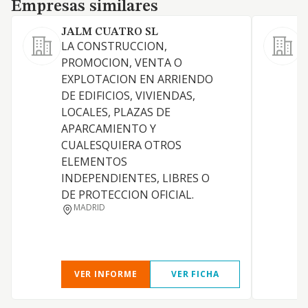
Empresas similares
Empresas similares
JALM CUATRO SL
M
LA CONSTRUCCION,
L
PROMOCION, VENTA O
EXPLOTACION EN ARRIENDO
R
DE EDIFICIOS, VIVIENDAS,
LOCALES, PLAZAS DE
I
APARCAMIENTO Y
CUALESQUIERA OTROS
D
ELEMENTOS
INDEPENDIENTES, LIBRES O
DE PROTECCION OFICIAL.
MADRID
VER INFORME
VER FICHA