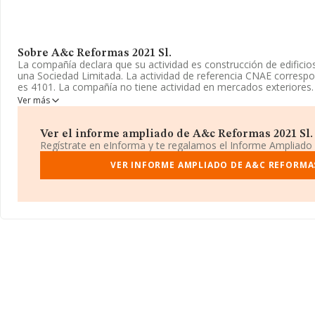
Sobre A&c Reformas 2021 Sl.
La compañía declara que su actividad es construcción de edificio
una Sociedad Limitada. La actividad de referencia CNAE corresp
es 4101. La compañía no tiene actividad en mercados exteriores.
Ver más
La plantilla se ha reducido un 20% y atendiendo a los datos dis
número ha estado por encima de la media de sector.
Ver el informe ampliado de A&c Reformas 2021 Sl. ¡
Dentro del ranking de empresas elaborado por INFORMA, atendie
Regístrate en eInforma y te regalamos el Informe Ampliado
facturación de la compañía, se destaca que: en 2024 la empresa
ranking sectorial, pasando del 10.186 al 9.190. Tienen mejor posi
VER INFORME AMPLIADO DE A&C REFORMAS
del sector:
Dadevon Project Sociedad Limitada
y
Coyresa-bej
detras de ella se encuentran compañías como:
Obres I Project
y
Edifnor Construcciones y Contratas Sociedad Limitada
. 
nacional, pasando de la posición 295.307 a 267.664, subiendo 27.
empresas mejor posicionadas en el ranking incluye:
Inmogestion
Limitada
y
Endolipid Therapeutics S.L
, sin embargo, está p
Zexel Software Sociedad Limitada
y
Acivro Consultoría de
empresa ha destacado por la subida de 3.108 puestos posicionán
ranking provincial.
La compañía
A&c Reformas 2021 S.L
, con NIF B42833467, tiene
establecido en Avenida San Luis núm. 7, (28033), en el municipio