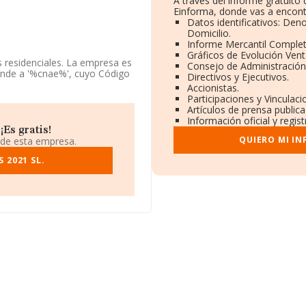
A través del informe gratuit
Einforma, donde vas a encont
Datos identificativos: Den
Domicilio.
Informe Mercantil Comple
Gráficos de Evolución Ven
s residenciales. La empresa es
Consejo de Administración
onde a '%cnae%', cuyo Código
Directivos y Ejecutivos.
Accionistas.
Participaciones y Vinculac
ponibles en INFORMA, ese
Artículos de prensa public
Información oficial y regis
Es gratis!
ndo a los niveles de
QUIERO MI I
 de esta empresa.
 ha ganado 996 puestos en el
ción las siguientes empresas
 2021 SL.
ar S.L
; sin embargo, por
es Blanes Sociedad Limitada
Ha progresado en el ranking
643 puestos. La lista de
 Di Milano Sociedad
or encima de compañías como
 Medio Ambiente S.L
. La
dose en el puesto 48.342 del
 su domicilio social
 de Madrid, Madrid.