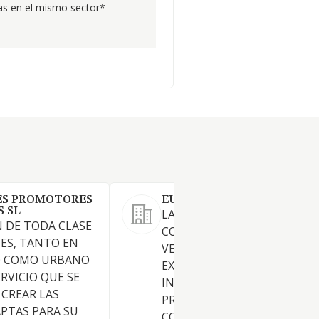
s en el mismo sector*
ES PROMOTORES
EUROSESEÑA SL
S SL
LA PROMOCION,
 DE TODA CLASE
CONSTRUCCION, COMPRA,
NES, TANTO EN
VENTA, ARRENDAMIENTO Y
O COMO URBANO
EXPLOTACION DE TODA CLA
RVICIO QUE SE
INMUEBLES, LA REALIZACIO
 CREAR LAS
PROYECTOS DE OBRAS Y
PTAS PARA SU
CONSTRUCCIONES DE TODA