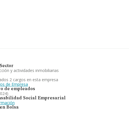
997 compañías, a nivel
 estima que el promedio de la
ción con la información de la
 27137 empresas, cuyas ventas
etar los datos de sector, en
Los empleados de media son 2.
trucción de edificios
 empresa ha ganado posiciones.
Sector
ción y actividades inmobiliarias
ados 2 cargos en esta empresa
gos de Empresa
o de empleados
2024)
sabilidad Social Empresarial
ormación
 en Bolsa