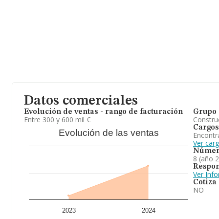
En base a la información de la que dispone INFORMA sobre 189.
nacional la facturación asciende a 37.307 millones de euros y se
facturación entre todas las empresas es de 196 mil euros. En rela
provincia de Madrid, en la base de datos de INFORMA aparecen
han obtenido los 6.225 millones de euros. Finalmente, para compl
2024, la antigüedad alcanza los 17 años desde la constitución. 
En definitiva,
A&c Reformas 2021 S.L
está especializada en cons
residenciales. En cuanto al ranking de la provincia de Madrid, la
Datos comerciales
Evolución de ventas - rango de facturación
Grupo 
Entre 300 y 600 mil €
Construc
Cargos
Evolución de las ventas
Encontr
Ver car
Númer
8 (año 
Respon
Ver Inf
Cotiza
NO
2023
2024