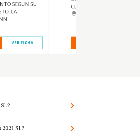
NTO SEGUN SU
CLASE
STO. LA
MADRID
ENN
VER FICHA
VER INFORME
VER FIC
Sl.?
 2021 Sl.?