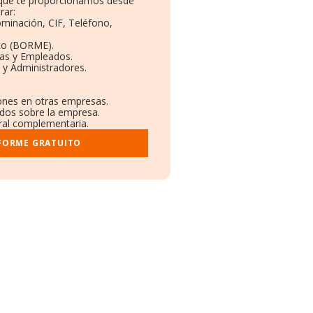
o que te proporcionamos desde
rar:
ominación, CIF, Teléfono,
to (BORME).
tas y Empleados.
 y Administradores.
iones en otras empresas.
ados sobre la empresa.
tral complementaria.
NFORME GRATUITO