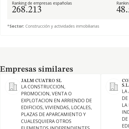
Ranking de empresas españolas
Ranki
268.213
48
*
Sector:
Construcción y actividades inmobiliarias
Empresas similares
Empresas similares
JALM CUATRO SL
CO
S.L
LA CONSTRUCCION,
LA
PROMOCION, VENTA O
DE
EXPLOTACION EN ARRIENDO DE
LA
EDIFICIOS, VIVIENDAS, LOCALES,
IN
PLAZAS DE APARCAMIENTO Y
DE
CUALESQUIERA OTROS
EDI
ELEMENTOS INDEPENDIENTES,