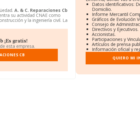
Datos identificativos: 
Domicilio.
güedad.
A. & C. Reparaciones Cb
Informe Mercantil Com
Centra su actividad CNAE como
Gráficos de Evolución 
strucción y la ingeniería civil. La
Consejo de Administrac
Directivos y Ejecutivos.
Accionistas.
Participaciones y Vincu
 ¡Es gratis!
Artículos de prensa pub
 de esta empresa.
Información oficial y re
RACIONES CB
QUIERO MI 