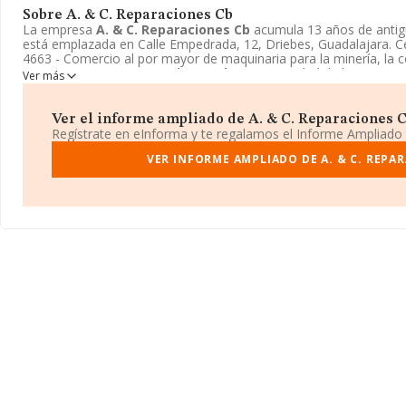
Sobre A. & C. Reparaciones Cb
La empresa
A. & C. Reparaciones Cb
acumula 13 años de anti
está emplazada en Calle Empedrada, 12, Driebes, Guadalajara. 
4663 - Comercio al por mayor de maquinaria para la minería, la con
empresa
A. & C. Reparaciones Cb
es Comunidad de bienes.
Ver más
Ver el informe ampliado de A. & C. Reparaciones Cb
Regístrate en eInforma y te regalamos el Informe Ampliado
VER INFORME AMPLIADO DE A. & C. REPA