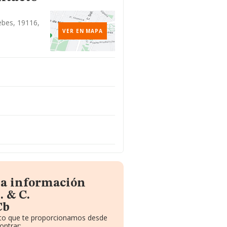
ebes, 19116,
VER EN MAPA
la información
. & C.
Cb
uito que te proporcionamos desde
ontrar: