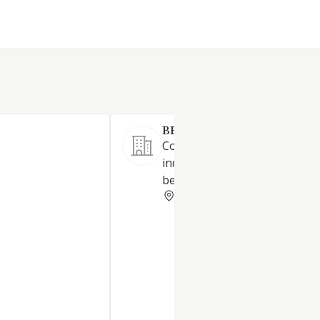
BEVERAGE TECHNOLOGIES
Compra y venta de maquinari
industrial para la industria de
bebida
GUADALAJARA