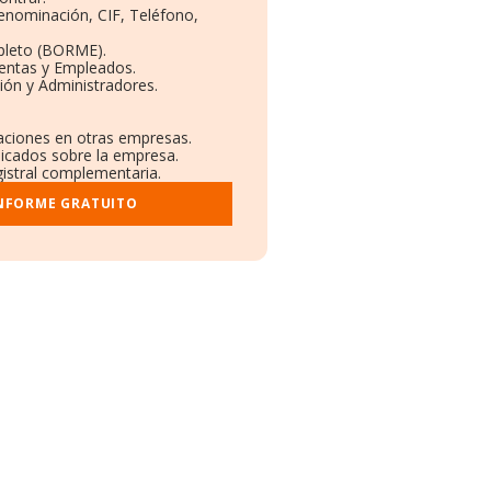
Denominación, CIF, Teléfono,
pleto (BORME).
Ventas y Empleados.
ión y Administradores.
laciones en otras empresas.
licados sobre la empresa.
gistral complementaria.
INFORME GRATUITO