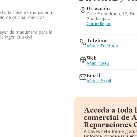
Dirección
 toda clase de maquinaria
Calle Empedrada, 12, Dri
r, de oficina, médicos
Guadalajara
Como llegar
ayor de maquinaria para la
a ingeniería civil
Teléfono
Añadir Teléfono
Web
Añadir Web
Email
Añadir Email
Acceda a toda 
comercial de A
Reparaciones 
A través del informe grat
Einforma, donde vas a enc