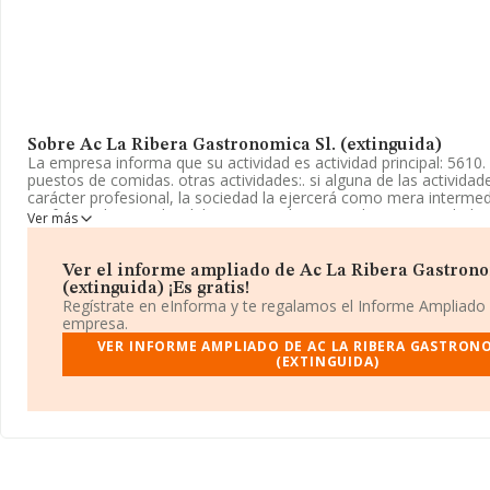
Sobre Ac La Ribera Gastronomica Sl. (extinguida)
La empresa informa que su actividad es actividad principal: 5610.
puestos de comidas. otras actividades:. si alguna de las actividad
carácter profesional, la sociedad la ejercerá como mera intermed
profesional prestador del servicio y el consumidor. La sociedad e
Ver más
como Sociedad Limitada. Clasifica su actividad CNAE como '%cn
La compañía no tiene actividad en mercados exteriores.
Ver el informe ampliado de Ac La Ribera Gastrono
La plantilla se ha reducido un 14% y atendiendo a los datos dispo
(extinguida) ¡Es gratis!
INFORMA, ese número ha estado por encima de la media de sect
Regístrate en eInforma y te regalamos el Informe Ampliado
empresa.
La empresa española
Ac La Ribera Gastronomica S.L. (extin
VER INFORME AMPLIADO DE AC LA RIBERA GASTRONO
de identificación fiscal B26539460, está situada en Calle Madre 
(EXTINGUIDA)
(26004), en el municipio de Logroño, La Rioja.
En relación con el sector y disponiendo de los datos de hasta 1
el ámbito nacional la facturación alcanza la cifra de 31.947 millo
estima que el promedio de la facturación entre todas las empres
euros. En relación con la información de la provincia de La Rioja,
datos INFORMA constan 579 empresas, cuyas ventas en 2018 ha