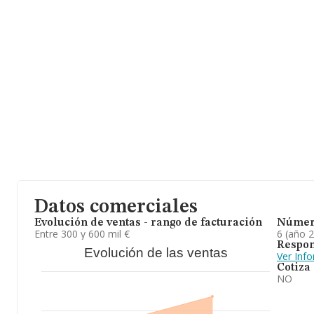
millones de euros. Con el fin de ampliar la información relativa a
media de empleados de las empresas es de 3; la antigüedad desd
es de 12 años.
Datos comerciales
Evolución de ventas - rango de facturación
Númer
Entre 300 y 600 mil €
6 (año 
Respon
Evolución de las ventas
Ver Inf
Cotiza
NO