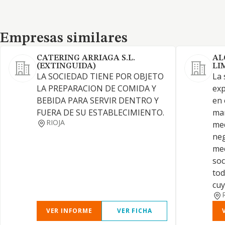
Empresas similares
Empresas similares
CATERING ARRIAGA S.L.
AL
(EXTINGUIDA)
LI
LA SOCIEDAD TIENE POR OBJETO
La 
LA PREPARACION DE COMIDA Y
exp
BEBIDA PARA SERVIR DENTRO Y
en 
FUERA DE SU ESTABLECIMIENTO.
man
RIOJA
med
neg
med
soc
tod
cuy
VER INFORME
VER FICHA