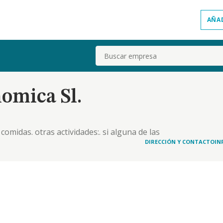
AÑA
Buscar
omica Sl.
comidas. otras actividades:. si alguna de las
 la sociedad la ejercerá como mera intermediadora
DIRECCIÓN Y CONTACTO
IN
nsumidor