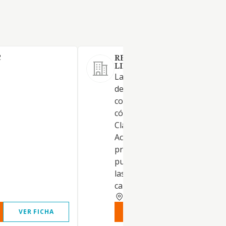
C
RESPORTALES5759 SOCIED
LIMITADA.
La sociedad tiene por objeto 
desarrollo de las actividades
correspondientes a los sigui
códigos y descripciones de la
Clasificación Nacional de
Actividades Económicas: Activ
principal: 56.10 / Restaurante
puestos de comidas. Si algun
las actividades elegidas fuera
carácter prof
RIOJA
VER FICHA
VER INFORME
VER FIC