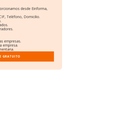
oporcionamos desde Einforma,
CIF, Teléfono, Domicilio.
.
ados.
radores.
ras empresas.
la empresa.
mentaria.
E GRATUITO