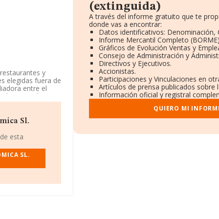
(extinguida)
A través del informe gratuito que te pr
donde vas a encontrar:
Datos identificativos: Denominación, 
Informe Mercantil Completo (BORME)
Gráficos de Evolución Ventas y Emple
Consejo de Administración y Administ
Directivos y Ejecutivos.
Accionistas.
 restaurantes y
Participaciones y Vinculaciones en ot
es elegidas fuera de
Artículos de prensa publicados sobre 
iadora entre el
Información oficial y registral comple
stá registrada
ae%', código 5611.
QUIERO MI INFORM
mica Sl.
nibles en
or.
 de esta
guida)
, con número
MICA SL.
De Dios núm. 21 23,
42.938 empresas, en
nes de euros y se
as es de 223 mil
 en la base de
n alcanzado los 91