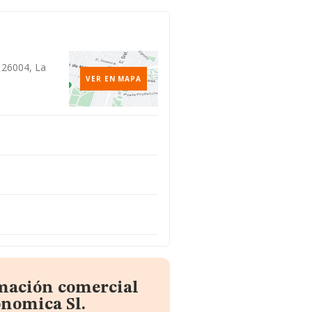
 26004, La
VER EN MAPA
rmación comercial
onomica Sl.