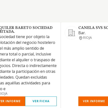
QUILER BARETO SOCIEDAD
CANELA SVS S
MITADA.
Bar.
sociedad tiene por objeto la
RIOJA
lotación del negocio hostelero
el más amplio sentido de
era total o parcial, inclusive
iante el alquiler o traspaso de
ocios. Directa o indirectamente
iante la participación en otras
iedades. Quedan excluidas
as aquéllas actividades para
o e
RIOJA
VER INFORME
VER FICHA
VER INFORME