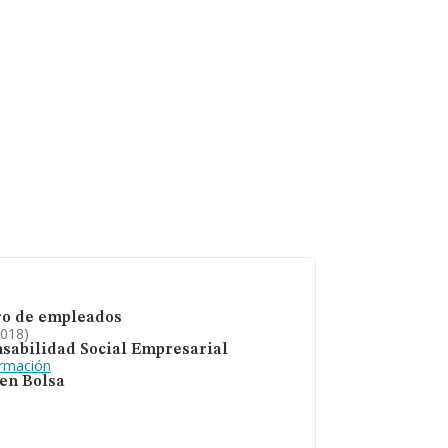
 las compañías, la
e la constitución
o de empleados
2018)
sabilidad Social Empresarial
ormación
 en Bolsa