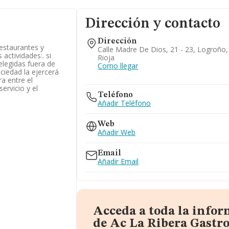
Dirección y contacto
Dirección
restaurantes y
Calle Madre De Dios, 21 - 23, Logroño,
actividades:. si
Rioja
elegidas fuera de
Como llegar
ociedad la ejercerá
a entre el
ervicio y el
Teléfono
Añadir Teléfono
Web
Añadir Web
Email
Añadir Email
Acceda a toda la info
de Ac La Ribera Gastr