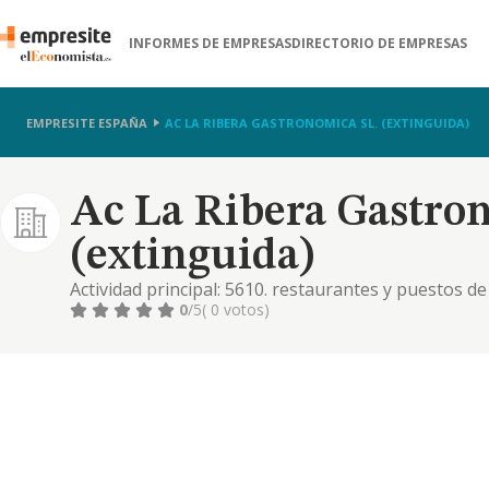
INFORMES DE EMPRESAS
DIRECTORIO DE EMPRESAS
EMPRESITE ESPAÑA
AC LA RIBERA GASTRONOMICA SL. (EXTINGUIDA)
Ac La Ribera Gastron
(extinguida)
Actividad principal: 5610. restaurantes y puestos de 
actividades elegidas fuera de carácter profesional,
0
/5
( 0 votos)
entre el profesional prestador del servicio y el co