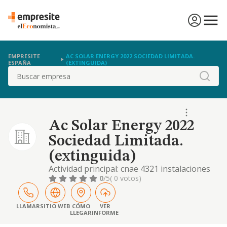
EMPRESITE
AC SOLAR ENERGY 2022 SOCIEDAD LIMITADA.
ESPAÑA
(EXTINGUIDA)
Buscar
Ac Solar Energy 2022
Sociedad Limitada.
(extinguida)
Actividad principal: cnae 4321 instalaciones
eléctricas. otras actividades: cnae 3320
0
/5
( 0 votos)
instalación de máquinas y equipos
industriales. cnae 3514 comercio de energía
eléctrica. cnae 3516 producción de energía
LLAMAR
SITIO WEB
CÓMO
VER
LLEGAR
INFORME
eléctrica de origen térmico convencional.
cnae 3518 producción de energía eléctrica de