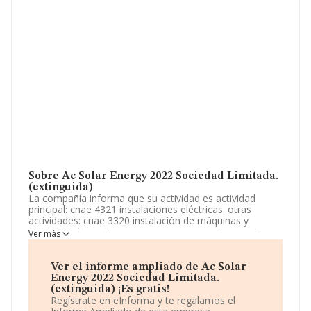
Sobre Ac Solar Energy 2022 Sociedad Limitada.
(extinguida)
La compañía informa que su actividad es actividad
principal: cnae 4321 instalaciones eléctricas. otras
actividades: cnae 3320 instalación de máquinas y
equipos industriales. cnae 3514 comercio de energía
Ver más
eléctrica. cnae 3516 producción de energía eléctrica de
origen térmico convencional. cnae 3518 producción de
energía eléctrica de. La sociedad está registrada como
Ver el informe ampliado de Ac Solar
Sociedad Limitada. Su CNAE corresponde a 4321 con
Energy 2022 Sociedad Limitada.
código 'Instalaciones eléctricas'. La sociedad no tiene
(extinguida) ¡Es gratis!
actividad en mercados exteriores.
Regístrate en eInforma y te regalamos el