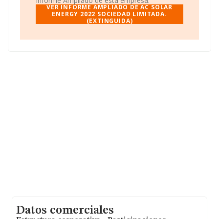
Informe Ampliado de esta empresa.
La sociedad
Ac Solar Energy 2022 Sociedad
VER INFORME AMPLIADO DE AC SOLAR
Limitada. (extinguida)
ENERGY 2022 SOCIEDAD LIMITADA.
, NIF B72595663, está situada
(EXTINGUIDA)
en Calle Gran Via De La Comunitat Valenciana núm. 6 6
22, (46600), en el municipio de Alzira, Valencia,
Comunidad Valenciana.
En base a la información de la que dispone INFORMA
sobre 45.460 compañías, a nivel nacional la facturación
asciende a 25.317 millones de euros y el promedio de la
facturación de ventas entre todas las compañías
asciende a los 556 mil euros. En cuanto a la información
relativa a la provincia de Valencia, en la base de datos
INFORMA constan 2624 empresas, cuyas ventas han
obtenido los 2.072 millones de euros. Como
información adicional de interés, los empleados de
media son 4; la antigüedad alcanza los 17 años desde la
constitución.
Datos comerciales