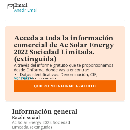
Email
Añadir Email
Acceda a toda la información
comercial de Ac Solar Energy
2022 Sociedad Limitada.
(extinguida)
A través del informe gratuito que te proporcionamos
desde Einforma, donde vas a encontrar:
Datos identificativos: Denominación, CIF,
Ver más
Teléfono, Domicilio.
Informe Mercantil Completo (BORME).
QUIERO MI INFORME GRATUITO
Gráficos de Evolución Ventas y Empleados.
Consejo de Administración y Administradores.
Directivos y Ejecutivos.
Accionistas.
Participaciones y Vinculaciones en otras empresas.
Información general
Artículos de prensa publicados sobre la empresa.
Información oficial y registral complementaria.
Razón social
Ac Solar Energy 2022 Sociedad
Limitada. (extinguida)