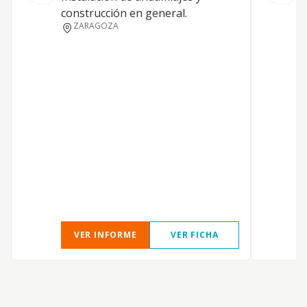
A
construcción en general.
a
ZARAGOZA
i
VER INFORME
VER FICHA