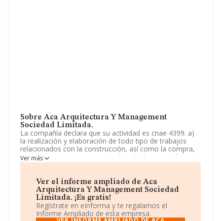
Sobre Aca Arquitectura Y Management
Sociedad Limitada.
La compañía declara que su actividad es cnae 4399. a)
la realización y elaboración de todo tipo de trabajos
relacionados con la construcción, así como la compra,
venta, almacenamiento y distribución de materiales y
Ver más
herramientas de construcción. b) la prestación de
servicios de mantenimiento integral, conservación y
adecuación de edificios. La sociedad está registrada
Ver el informe ampliado de Aca
como Sociedad Limitada. Tiene CNAE: 4399 - 'Otras
Arquitectura Y Management Sociedad
actividades de construcción especializada n.c.o.p.'. La
Limitada. ¡Es gratis!
empresa no tiene actividad en mercados exteriores.
Regístrate en eInforma y te regalamos el
Informe Ampliado de esta empresa.
Según la Recomendación 2003/361/CE de la Comisión,
VER INFORME AMPLIADO DE ACA