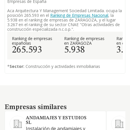
Empresas de España
Aca Arquitectura Y Management Sociedad Limitada. ocupa la
posición 265.593 en el
Ranking de Empresas Nacional
, la
5.938 en el ranking de empresas de ZARAGOZA, y el lugar
3.267 en el ranking de su sector CNAE "Otras actividades de
construcción especializada n.c.o.p.".
Ranking de empresas
Ranking de empresas
Rankin
españolas
en ZARAGOZA
en el 
265.593
5.938
3.2
*
Sector:
Construcción y actividades inmobiliarias
Empresas similares
Empresas similares
ANDAMIAJES Y ESTUDIOS
SL
S
Instalación de andamiajes y