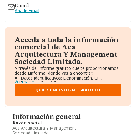
Email
Añadir Email
Acceda a toda la información
comercial de Aca
Arquitectura Y Management
Sociedad Limitada.
A través del informe gratuito que te proporcionamos
desde Einforma, donde vas a encontrar:
Datos identificativos: Denominación, CIF,
Ver más
Teléfono, Domicilio.
Informe Mercantil Completo (BORME).
QUIERO MI INFORME GRATUITO
Gráficos de Evolución Ventas y Empleados.
Consejo de Administración y Administradores.
Directivos y Ejecutivos.
Accionistas.
Participaciones y Vinculaciones en otras empresas.
Información general
Artículos de prensa publicados sobre la empresa.
Información oficial y registral complementaria.
Razón social
Aca Arquitectura Y Management
Sociedad Limitada.