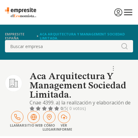
EMPRESITE
ACA ARQUITECTURA Y MANAGEMENT SOCIEDAD
ESPAÑA
LIMITADA.
Buscar
Aca Arquitectura Y
Management Sociedad
Limitada.
Cnae 4399. a) la realización y elaboración de
todo tipo de trabajos relacionados con la
0
/5
( 0 votos)
construcción, así como la compra, venta,
almacenamiento y distribución de materiales
y herramientas de construcción. b) la
LLAMAR
SITIO WEB
CÓMO
VER
LLEGAR
INFORME
prestación de servicios de mantenimiento
integral, conservación y adecuación de