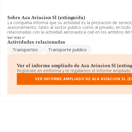
Sobre Aca Aviacion Sl (extinguida)
La compañía informa que su actividad es la prestación de servicio
asesoramiento, tanto al sector publico como al privado, en todo
relacionadas con la actividad aeronautica civil en los ambitos del
trabajo. La empresa aparece inscrita en el Registro Mercantil c
Ver más
Tiene CNAE: 6910 - 'Actividades jurídicas'. La empresa no tiene 
Actividades relacionadas
exteriores.
Transportes
Transporte publico
La web es
www.aca-aviacion.com
.
La sociedad
Aca Aviacion S.L (extinguida)
, NIF B83001750, es
Ver el informe ampliado de Aca Aviacion Sl (extingu
Castellana núm. 115, (28046), en el municipio de Madrid, Madrid.
Regístrate en eInforma y te regalamos el Informe Ampliado
En base a la información de la que dispone INFORMA sobre 28.0
VER INFORME AMPLIADO DE ACA AVIACION SL (
facturación en el ámbito nacional alcanza los 6.290 millones de e
facturación de ventas entre todas las compañías asciende a los 2
la información relativa a la provincia de Madrid, en la base de
8265 empresas, con ventas de 3.567 millones de euros. Con el fin
relativa a las compañías, la antigüedad desde la constitución es
de media son 2.