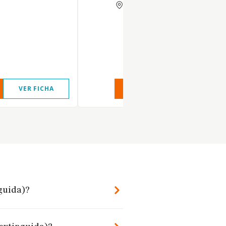
MADRID
VER FICHA
VER INFORME
VER FIC
nguida)?