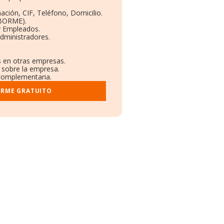
ación, CIF, Teléfono, Domicilio.
(BORME).
y Empleados.
dministradores.
s en otras empresas.
 sobre la empresa.
l complementaria.
ORME GRATUITO