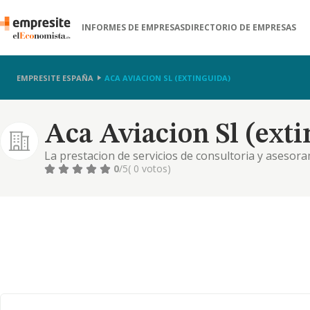
INFORMES DE EMPRESAS
DIRECTORIO DE EMPRESAS
EMPRESITE ESPAÑA
ACA AVIACION SL (EXTINGUIDA)
Aca Aviacion Sl (ext
La prestacion de servicios de consultoria y asesora
todo tipo de materias relacionadas con la actividad 
0
/5
( 0 votos)
de los trabajo.