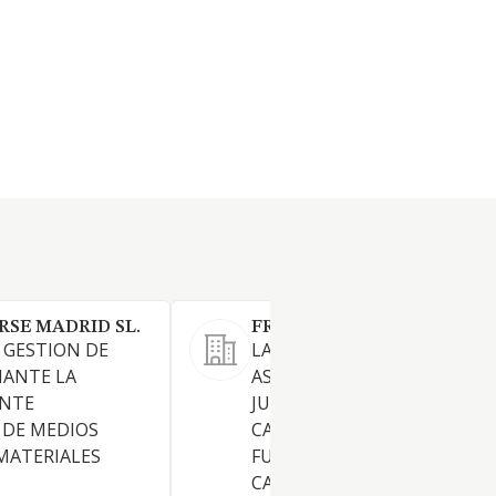
RSE MADRID SL.
FRAYLEX SL
Y GESTION DE
LA PRESTACION DE SERVICIO
IANTE LA
ASESORAMIENTO Y DEFENSA
ENTE
JURIDICOS EN TODOS LOS
 DE MEDIOS
CAMPOS Y
MATERIALES
FUNDAMENTALMENTE EN E
CAMPO LABORAL Y SOCIAL