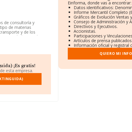
Einforma, donde vas a encontrar:
Datos identificativos: Denomin
Informe Mercantil Completo 
Gráficos de Evolución Ventas 
Consejo de Administración y A
s de consultoría y
Directivos y Ejecutivos.
 tipo de materias
Accionistas.
 transporte y de los
Participaciones y Vinculacione
omo Sociedad Limitada.
Artículos de prensa publicados
actividad en mercados
Información oficial y registra
QUIERO MI INF
tá situada en Paseo
ida) ¡Es gratis!
 de esta empresa.
30 compañías, la
EXTINGUIDA)
uros y el promedio de la
24 mil euros. En cuanto a
 datos INFORMA constan
 de ampliar la información
 de 14 años. Los empleados