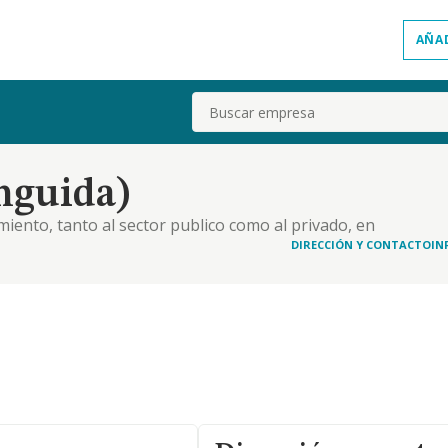
AÑA
Buscar
inguida)
miento, tanto al sector publico como al privado, en
aeronautica civil en los ambitos del transporte y
DIRECCIÓN Y CONTACTO
IN