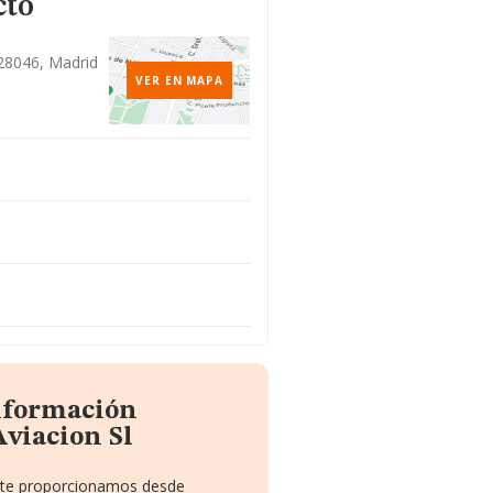
cto
 28046, Madrid
VER EN MAPA
información
viacion Sl
e te proporcionamos desde