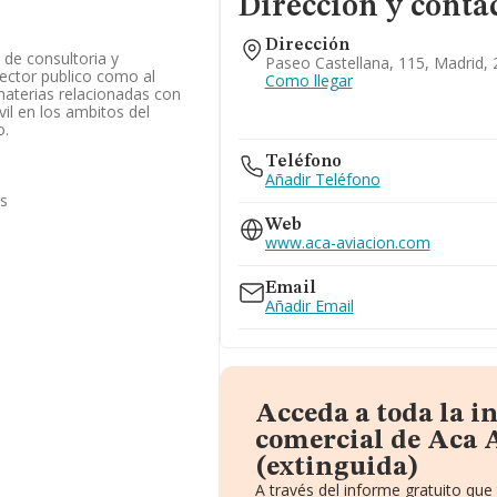
Dirección y conta
Dirección
 de consultoria y
Paseo Castellana, 115, Madrid,
ector publico como al
Como llegar
materias relacionadas con
vil en los ambitos del
o.
Teléfono
Añadir Teléfono
as
Web
www.aca-aviacion.com
Email
Añadir Email
Acceda a toda la 
comercial de Aca A
(extinguida)
A través del informe gratuito qu