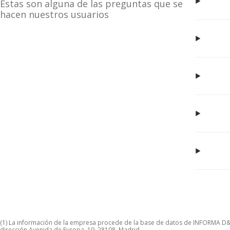
Estas son alguna de las preguntas que se
hacen nuestros usuarios
(1) La información de la empresa procede de la base de datos de INFORMA D&B S
dirección Avenida de Europa, 19, 28108, Madrid.