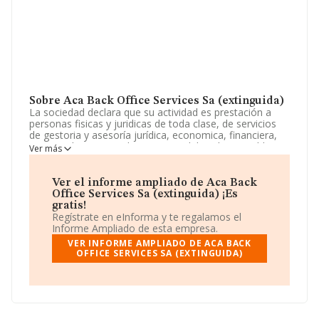
Sobre Aca Back Office Services Sa (extinguida)
La sociedad declara que su actividad es prestación a
personas fisicas y juridicas de toda clase, de servicios
de gestoria y asesoría jurídica, economica, financiera,
comercial, tecnica, administrativa, laboral y contable. La
Ver más
sociedad está registrada como Sociedad Anónima. Su
actividad CNAE es '%cnae%' con código 8210. La
sociedad no tiene actividad en mercados exteriores.
Ver el informe ampliado de Aca Back
Office Services Sa (extinguida) ¡Es
En el último año el número de empleados ha
gratis!
permanecido igual y atendiendo a los datos disponibles
Regístrate en eInforma y te regalamos el
en INFORMA, el número de empleados de la compañía
Informe Ampliado de esta empresa.
ha estado por debajo de la media de sector.
VER INFORME AMPLIADO DE ACA BACK
OFFICE SERVICES SA (EXTINGUIDA)
Para ponerse en contacto con sus oficinas, la empresa
facilita el número de teléfono 935579250.
La compañía
Aca Back Office Services S.A
(extinguida)
, NIF A65392763, está situada en Calle
Almogavers núm. 66 Piso 3, (08018), en el municipio de