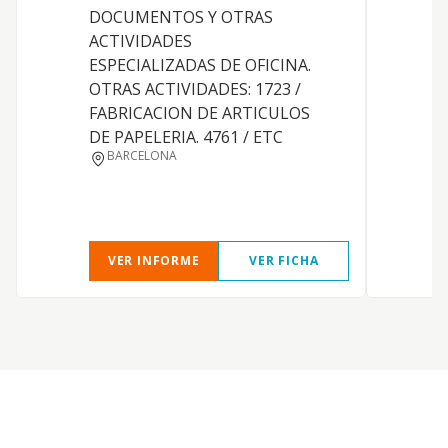
DOCUMENTOS Y OTRAS
Y
ACTIVIDADES
C
ESPECIALIZADAS DE OFICINA.
T
OTRAS ACTIVIDADES: 1723 /
FABRICACION DE ARTICULOS
F
DE PAPELERIA. 4761 / ETC
BARCELONA
P
VER INFORME
VER FICHA