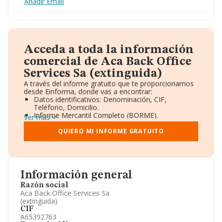
Añadir Email
Acceda a toda la información
comercial de Aca Back Office
Services Sa (extinguida)
A través del informe gratuito que te proporcionamos
desde Einforma, donde vas a encontrar:
Datos identificativos: Denominación, CIF,
Teléfono, Domicilio.
Informe Mercantil Completo (BORME).
Ver más
Gráficos de Evolución Ventas y Empleados.
Consejo de Administración y Administradores.
QUIERO MI INFORME GRATUITO
Directivos y Ejecutivos.
Accionistas.
Participaciones y Vinculaciones en otras empresas.
Artículos de prensa publicados sobre la empresa.
Información oficial y registral complementaria.
Información general
Razón social
Aca Back Office Services Sa
(extinguida)
CIF
A65392763