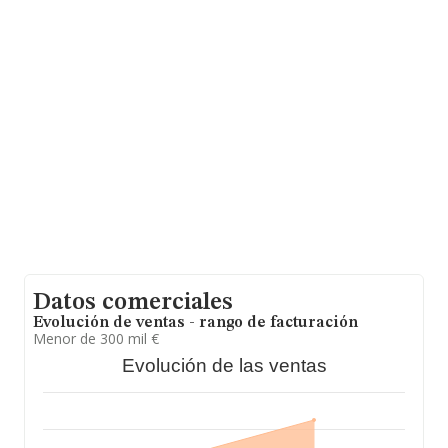
Barcelona, Cataluña.
En base a la información de la que dispone INFORMA
sobre 7.070 compañías, en el ámbito nacional la
facturación alcanza la cifra de 3.257 millones de euros y
se calcula un promedio de facturación de 460 mil euros
entre todas las compañías. Para aportar ulterior
información de interés en el ámbito sectorial, la media
de antigüedad desde la constitución es de 15 años. Los
empleados de media son 3.
Datos comerciales
Evolución de ventas - rango de facturación
Menor de 300 mil €
Evolución de las ventas