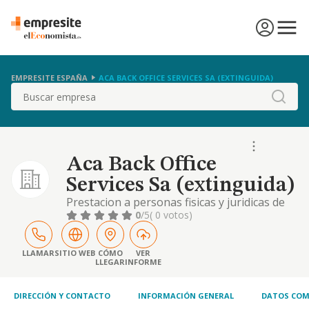
EMPRESITE ESPAÑA
ACA BACK OFFICE SERVICES SA (EXTINGUIDA)
Buscar
Aca Back Office
Services Sa (extinguida)
Prestacion a personas fisicas y juridicas de
toda clase, de servicios de gestoria y
0
/5
( 0 votos)
asesoria juridica, economica, financiera,
comercial, tecnica, administrativa, laboral y
contable
LLAMAR
SITIO WEB
CÓMO
VER
LLEGAR
INFORME
DIRECCIÓN Y CONTACTO
INFORMACIÓN GENERAL
DATOS COM