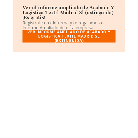
administración.alte@thinktextil.com
. Puedes consultar
su página web aquí:
www.thinktextil.com
.
Ver el informe ampliado de Acabado Y
Logistica Textil Madrid Sl (extinguida)
La empresa española
Acabado y Logistica Textil
¡Es gratis!
Madrid S.L (extinguida)
, B70106026, se encuentra en
Regístrate en eInforma y te regalamos el
Avenida Juan Caramuel núm. 1 Piso 1 B, (28919),
Informe Ampliado de esta empresa.
Leganes, Madrid.
VER INFORME AMPLIADO DE ACABADO Y
LOGISTICA TEXTIL MADRID SL
(EXTINGUIDA)
Con los datos a disposición de INFORMA sobre 4.058
empresas pertenecientes al sector, la facturación en el
ámbito nacional alcanza los 2.961 millones de euros y el
promedio de la facturación de ventas entre todas las
compañías asciende a los 729 mil euros. Respecto a la
información de la provincia (hablamos de Madrid), en la
base de datos INFORMA constan 739 empresas, con
ventas en 2015 de hasta 100 millones de euros. Como
información adicional de interés, la media de empleados
es de 3. La media de antigüedad desde la constitución
es de 19 años.