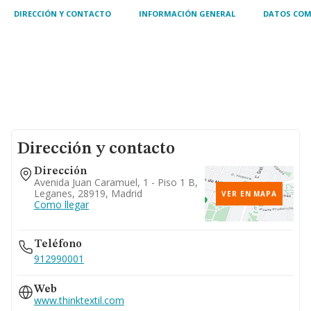
DIRECCIÓN Y CONTACTO
INFORMACIÓN GENERAL
DATOS COM
Dirección y contacto
Dirección
Avenida Juan Caramuel, 1 - Piso 1 B,
Leganes, 28919, Madrid
VER EN MAPA
Como llegar
Teléfono
912990001
Web
www.thinktextil.com