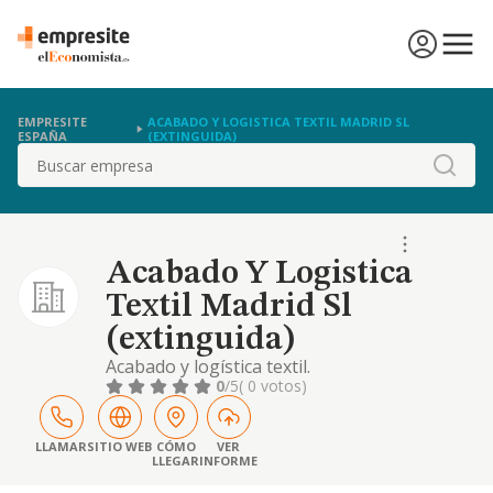
EMPRESITE
ACABADO Y LOGISTICA TEXTIL MADRID SL
ESPAÑA
(EXTINGUIDA)
Buscar
Acabado Y Logistica
Textil Madrid Sl
(extinguida)
Acabado y logística textil.
0
/5
( 0 votos)
LLAMAR
SITIO WEB
CÓMO
VER
LLEGAR
INFORME