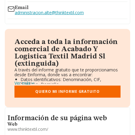
Email
administracion.alte@thinktextil.com
Acceda a toda la información
comercial de Acabado Y
Logistica Textil Madrid Sl
(extinguida)
A través del informe gratuito que te proporcionamos
desde Einforma, donde vas a encontrar:
Datos identificativos: Denominación, CIF,
Ver más
Teléfono, Domicilio.
Informe Mercantil Completo (BORME).
QUIERO MI INFORME GRATUITO
Gráficos de Evolución Ventas y Empleados.
Consejo de Administración y Administradores.
Directivos y Ejecutivos.
Accionistas.
Participaciones y Vinculaciones en otras empresas.
Informacion de su página web
Información de su página web
Artículos de prensa publicados sobre la empresa.
Información oficial y registral complementaria.
Web
www.thinktextil.com/