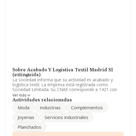
Sobre Acabado Y Logistica Textil Madrid Sl
(extinguida)
La sociedad informa que su actividad es acabado y
logística textil. La empresa está registrada como
Sociedad Limitada. Su CNAE corresponde a 1421 con
código '%cnae%'. La sociedad es importadora.
Ver más
Actividades relacionadas
El número de empleados ha crecido y teniendo en
Moda
Industrias
Complementos
cuenta la información disponible en INFORMA, ha
dispuesto de un número de empleados por encima de la
Joyerias
Servicios industriales
media de sector.
Planchados
Para llamar las oficinas se puede hacer a través del
número 912990001 y su correo es