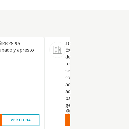
ÑERES SA
JOLUSAN SL
abado y apresto
Explotación de un negocio
dedicado al perchado y acaba
textiles en general, dentro de
sector textil y ramo del agua, 
comercialización de dichos
acabados y perchados y toda
aquellas actividades derivada
básicamente del acabado text
general.
ALICANTE
VER FICHA
VER INFORME
VER FIC