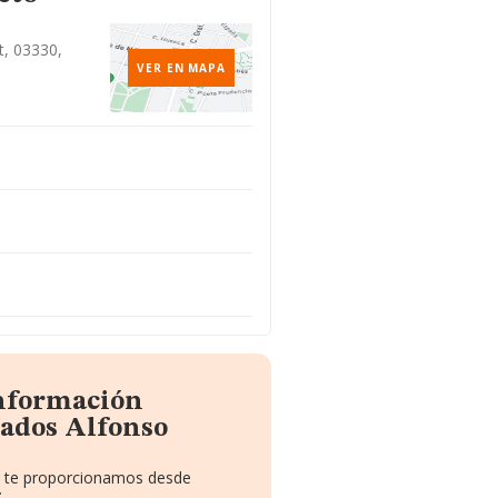
t, 03330,
VER EN MAPA
información
bados Alfonso
ue te proporcionamos desde
: