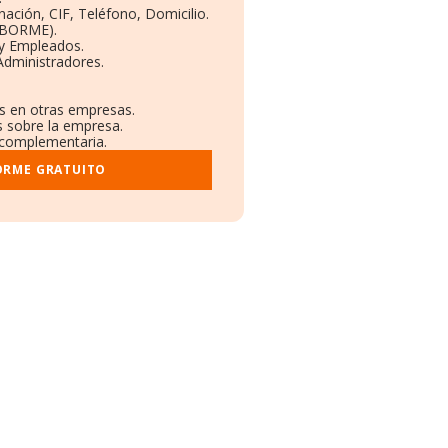
nación, CIF, Teléfono, Domicilio.
(BORME).
 y Empleados.
Administradores.
es en otras empresas.
s sobre la empresa.
l complementaria.
ORME GRATUITO