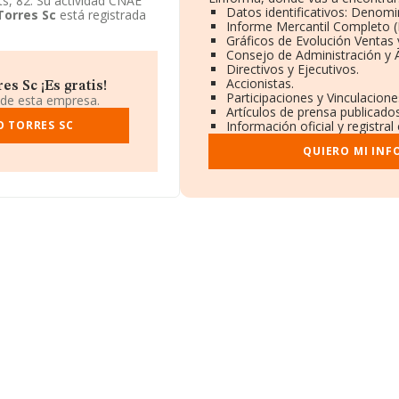
s, 82. Su actividad CNAE
Datos identificativos: Denomi
Torres Sc
está registrada
Informe Mercantil Completo 
Gráficos de Evolución Ventas
Consejo de Administración y 
Directivos y Ejecutivos.
Accionistas.
s Sc ¡Es gratis!
Participaciones y Vinculacion
 de esta empresa.
Artículos de prensa publicado
O TORRES SC
Información oficial y registra
QUIERO MI INF