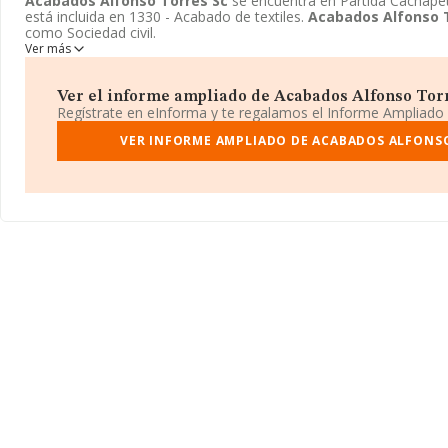
Acabados Alfonso Torres Sc
se encuentra en Partida Cachapet
está incluida en 1330 - Acabado de textiles.
Acabados Alfonso 
como Sociedad civil.
Ver más
Ver el informe ampliado de Acabados Alfonso Torre
Regístrate en eInforma y te regalamos el Informe Ampliado
VER INFORME AMPLIADO DE ACABADOS ALFONS