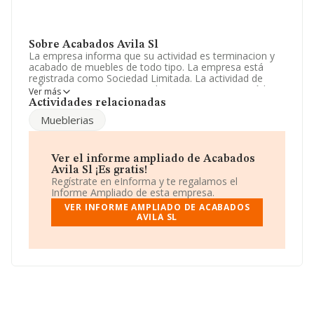
Sobre Acabados Avila Sl
La empresa informa que su actividad es terminacion y
acabado de muebles de todo tipo. La empresa está
registrada como Sociedad Limitada. La actividad de
referencia CNAE corresponde a '%cnae%', cuyo Código
Ver más
es 3100. La compañía no tiene actividad en mercados
Actividades relacionadas
exteriores.
Mueblerias
Ha habido un descenso en cuanto al número de
empleados y atendiendo a los datos disponibles en
INFORMA, ese número ha estado por encima de la
Ver el informe ampliado de Acabados
media de sector.
Avila Sl ¡Es gratis!
Regístrate en eInforma y te regalamos el
Para más información es posible contactar a través del
Informe Ampliado de esta empresa.
teléfono 957846471.
VER INFORME AMPLIADO DE ACABADOS
AVILA SL
La empresa
Acabados Avila S.L
, NIF B14835953, está
situada en Calle Monturque núm. 4 Plt 2 A, (14900), en
el municipio de Lucena, en Córdoba, Andalucía.
Con los datos a disposición de INFORMA sobre 14.916
empresas pertenecientes al sector, a nivel nacional la
facturación asciende a 7.289 millones de euros y en
2014 la media de facturación de ventas entre todas las
compañías alcanza los 488 mil euros. Respecto a la