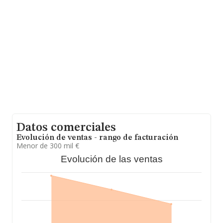
información de la provincia (hablamos de Córdoba), en
la base de datos de INFORMA aparecen 886 empresas,
cuyas ventas en 2014 han alcanzado los 266 millones
de euros. Como información adicional de interés, la
media de empleados es de 4; la antigüedad alcanza los
23 años desde la constitución.
Datos comerciales
Evolución de ventas - rango de facturación
Menor de 300 mil €
Evolución de las ventas