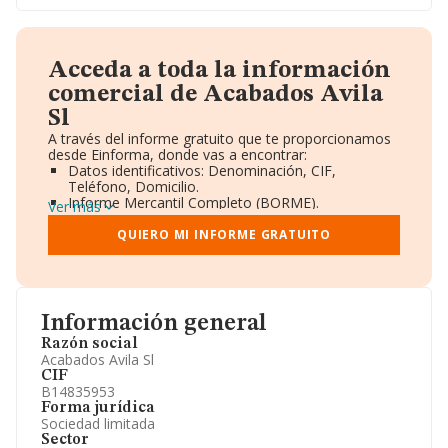
Acceda a toda la información
comercial de Acabados Avila
Sl
A través del informe gratuito que te proporcionamos
desde Einforma, donde vas a encontrar:
Datos identificativos: Denominación, CIF,
Teléfono, Domicilio.
Informe Mercantil Completo (BORME).
Ver más
Gráficos de Evolución Ventas y Empleados.
Consejo de Administración y Administradores.
QUIERO MI INFORME GRATUITO
Directivos y Ejecutivos.
Accionistas.
Participaciones y Vinculaciones en otras empresas.
Artículos de prensa publicados sobre la empresa.
Información oficial y registral complementaria.
Información general
Razón social
Acabados Avila Sl
CIF
B14835953
Forma jurídica
Sociedad limitada
Sector