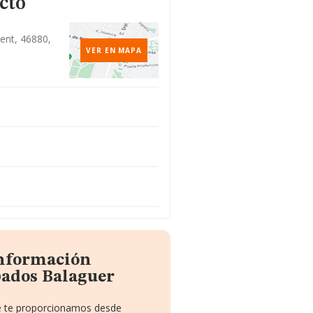
cto
rent, 46880,
VER EN MAPA
información
bados Balaguer
ue te proporcionamos desde