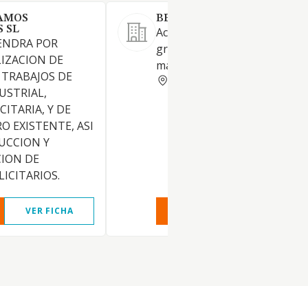
AMOS
BERETI SA
 SL
Acabado de textiles y artes
ENDRA POR
gráficas e imprenta en tela y 
LIZACION DE
materiales
 TRABAJOS DE
VALENCIA
USTRIAL,
CITARIA, Y DE
O EXISTENTE, ASI
UCCION Y
CION DE
ICITARIOS.
VER FICHA
VER INFORME
VER FIC