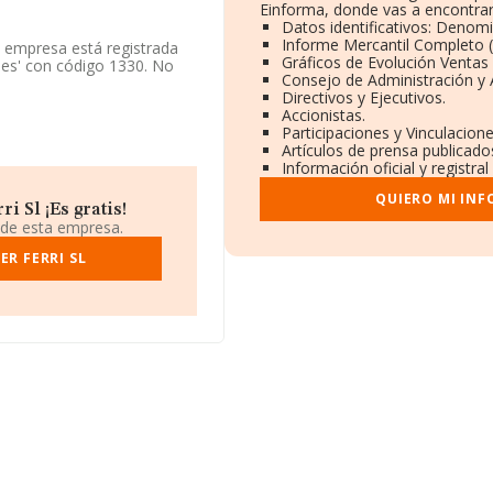
Einforma, donde vas a encontrar
Datos identificativos: Denomi
Informe Mercantil Completo
a empresa está registrada
Gráficos de Evolución Ventas
les' con código 1330. No
Consejo de Administración y 
Directivos y Ejecutivos.
Accionistas.
os datos disponibles en
Participaciones y Vinculacion
r debajo de la media de
Artículos de prensa publicad
Información oficial y registr
ificación fiscal B97144158,
QUIERO MI IN
 provincia de Valencia,
 Sl ¡Es gratis!
 de esta empresa.
323 empresas, en el ámbito
R FERRI SL
y la media entre todas las
uenta la información sobre
cuyas ventas en 2009 han
ación de interés en el
lcanza los 25 años desde la