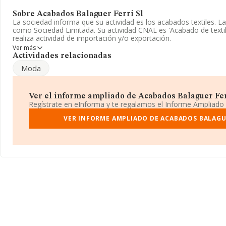
Sobre Acabados Balaguer Ferri Sl
La sociedad informa que su actividad es los acabados textiles. L
como Sociedad Limitada. Su actividad CNAE es 'Acabado de texti
realiza actividad de importación y/o exportación.
Ver más
Ha contado con el mismo número de empleados y atendiendo a l
Actividades relacionadas
INFORMA, el número de empleados de la compañía ha estado po
Moda
sector.
La empresa
Acabados Balaguer Ferri S.L
, con número de ident
se encuentra en Calle Taula Del Rei núm. S/N, (46880), Bocairent,
Ver el informe ampliado de Acabados Balaguer Ferri
Comunidad Valenciana.
Regístrate en eInforma y te regalamos el Informe Ampliado
En relación con el sector y disponiendo de los datos de hasta 1.
VER INFORME AMPLIADO DE ACABADOS BALAGUE
nacional la facturación alcanza la cifra de 658 millones de euros 
compañías es de 497 mil euros de ventas en 2009. Teniendo en c
Valencia, en la base de datos INFORMA constan 122 empresas, 
alcanzado los 118 millones de euros. Para aportar ulterior inform
ámbito sectorial, los empleados de media son 5; la antigüedad a
constitución.