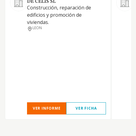
DE CELIS SL
Construcción, reparación de
C
edificios y promoción de
p
viviendas.
C
LEON
r
t
C
t
c
c
M
R
e
VER INFORME
VER FICHA