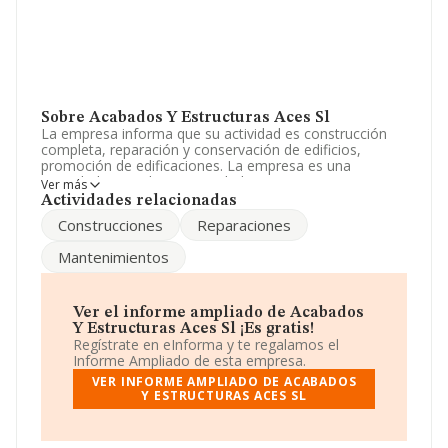
Sobre Acabados Y Estructuras Aces Sl
La empresa informa que su actividad es construcción
completa, reparación y conservación de edificios,
promoción de edificaciones. La empresa es una
Sociedad Limitada. Su actividad CNAE es '%cnae%' con
Ver más
código 4101. La empresa no tiene actividad en
Actividades relacionadas
mercados exteriores.
Construcciones
Reparaciones
Atendiendo a los datos disponibles en INFORMA, el
Mantenimientos
número de empleados de la compañía ha estado por
debajo de la media de sector.
La empresa
Acabados y Estructuras Aces S.L
, con
Ver el informe ampliado de Acabados
NIF B24403362, tiene su domicilio social establecido en
Y Estructuras Aces Sl ¡Es gratis!
Calle Cascallana Lg San Juan Ma núm. 8, (24546),
Regístrate en eInforma y te regalamos el
Arganza, provincia de León, Castilla-león.
Informe Ampliado de esta empresa.
VER INFORME AMPLIADO DE ACABADOS
En base a la información de la que dispone INFORMA
Y ESTRUCTURAS ACES SL
sobre 188.948 compañías, la facturación en el ámbito
nacional alcanza los 36.783 millones de euros y se
calcula un promedio de facturación de 194 mil euros