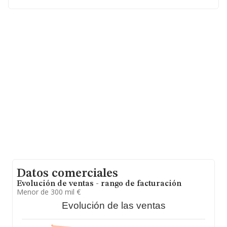
entre todas las compañías. Respecto a la información
de la provincia (hablamos de León), en la base de datos
INFORMA constan 1565 empresas, cuyas ventas han
obtenido los 269 millones de euros. Por último, con el
fin de ampliar la información relativa al ámbito de la
empresa, la media de empleados es de 2; la antigüedad
desde la constitución es de 17 años.
Datos comerciales
Evolución de ventas - rango de facturación
Menor de 300 mil €
Evolución de las ventas