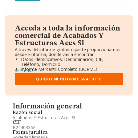
Acceda a toda la información
comercial de Acabados Y
Estructuras Aces Sl
A través del informe gratuito que te proporcionamos
desde Einforma, donde vas a encontrar:
Datos identificativos: Denominación, CIF,
Teléfono, Domicilio.
Informe Mercantil Completo (BORME).
Ver más
Gráficos de Evolución Ventas y Empleados.
Consejo de Administración y Administradores.
QUIERO MI INFORME GRATUITO
Directivos y Ejecutivos.
Accionistas.
Participaciones y Vinculaciones en otras empresas.
Artículos de prensa publicados sobre la empresa.
Información oficial y registral complementaria.
Información general
Razón social
Acabados Y Estructuras Aces Sl
CIF
B24403362
Forma jurídica
Sociedad limitada