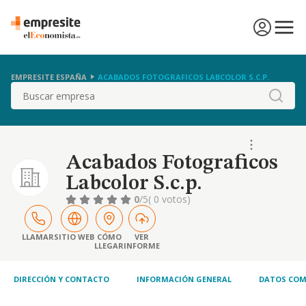
EMPRESITE ESPAÑA
ACABADOS FOTOGRAFICOS LABCOLOR S.C.P.
Buscar
Acabados Fotograficos
Labcolor S.c.p.
0
/5
( 0 votos)
LLAMAR
SITIO WEB
CÓMO
VER
LLEGAR
INFORME
DIRECCIÓN Y CONTACTO
INFORMACIÓN GENERAL
DATOS COM