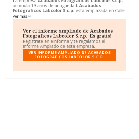
La empresa
Acabados Fotograficos Labcolor S.c.p.
acumula 19 años de antigüedad.
Acabados
Fotograficos Labcolor S.c.p.
está emplazada en Calle
Anselm Clave, 58 - BJ, Caldes de Montbui, Barcelona.
Ver más
Centra su actividad CNAE como 7420 - Actividades de
fotografía. La empresa
Acabados Fotograficos
Labcolor S.c.p.
es Sociedad civil.
Ver el informe ampliado de Acabados
Fotograficos Labcolor S.c.p. ¡Es gratis!
Regístrate en eInforma y te regalamos el
Informe Ampliado de esta empresa.
VER INFORME AMPLIADO DE ACABADOS
FOTOGRAFICOS LABCOLOR S.C.P.