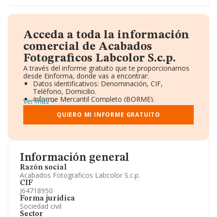
Acceda a toda la información
comercial de Acabados
Fotograficos Labcolor S.c.p.
A través del informe gratuito que te proporcionamos
desde Einforma, donde vas a encontrar:
Datos identificativos: Denominación, CIF,
Teléfono, Domicilio.
Informe Mercantil Completo (BORME).
Ver más
Gráficos de Evolución Ventas y Empleados.
Consejo de Administración y Administradores.
QUIERO MI INFORME GRATUITO
Directivos y Ejecutivos.
Accionistas.
Participaciones y Vinculaciones en otras empresas.
Artículos de prensa publicados sobre la empresa.
Información oficial y registral complementaria.
Información general
Razón social
Acabados Fotograficos Labcolor S.c.p.
CIF
J64718950
Forma jurídica
Sociedad civil
Sector