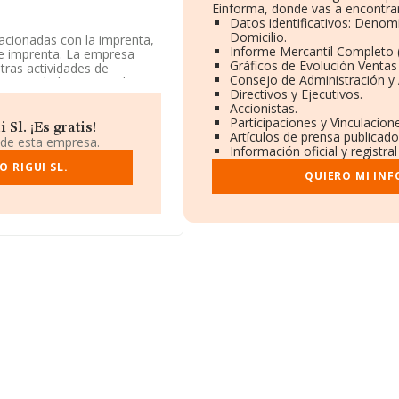
Einforma, donde vas a encontrar
Datos identificativos: Denom
Domicilio.
lacionadas con la imprenta,
Informe Mercantil Completo
 e imprenta. La empresa
Gráficos de Evolución Venta
tras actividades de
Consejo de Administración y 
ne actividad en mercados
Directivos y Ejecutivos.
Accionistas.
Participaciones y Vinculacio
de identificación fiscal
Sl. ¡Es gratis!
Artículos de prensa publicad
. 14 Piso 2, (28660), en el
 de esta empresa.
Información oficial y registr
 RIGUI SL.
QUIERO MI IN
.132 empresas, a nivel
calcula un promedio de
o a la información relativa
ecen 5840 empresas, con
os datos de sector la media
 21 años.