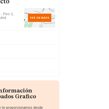
cto
- Piso 2,
drid
VER EN MAPA
información
bados Grafico
que te proporcionamos desde