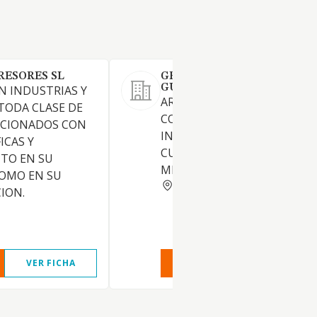
RESORES SL
GRAFICAS J SANCHEZ DE
GUADARRAMA SL
N INDUSTRIAS Y
ARTES GRAFICAS IMPRENTA 
TODA CLASE DE
COMPRAVENTA DE BIENES
ACIONADOS CON
INMUEBLES Y EXPLOTACION
ICAS Y
CUALQUIER TITULO DE LOS
NTO EN SU
MISMOS
OMO EN SU
MADRID
ION.
VER FICHA
VER INFORME
VER FIC