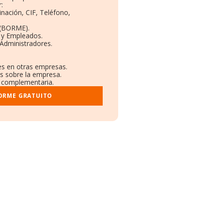
:
inación, CIF, Teléfono,
 (BORME).
s y Empleados.
Administradores.
nes en otras empresas.
os sobre la empresa.
al complementaria.
FORME GRATUITO