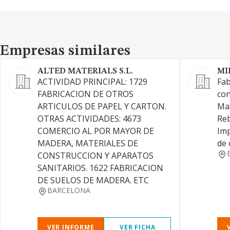
Empresas similares
Empresas similares
ALTED MATERIALS S.L.
MI
ACTIVIDAD PRINCIPAL: 1729
Fab
FABRICACION DE OTROS
con
ARTICULOS DE PAPEL Y CARTON.
Man
OTRAS ACTIVIDADES: 4673
Reb
COMERCIO AL POR MAYOR DE
Imp
MADERA, MATERIALES DE
de 
CONSTRUCCION Y APARATOS
SANITARIOS. 1622 FABRICACION
DE SUELOS DE MADERA. ETC
BARCELONA
VER INFORME
VER FICHA