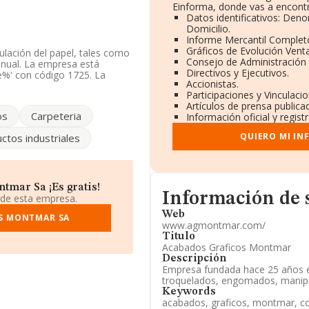
Einforma, donde vas a encontr
Datos identificativos: Deno
Domicilio.
Informe Mercantil Comple
Gráficos de Evolución Vent
ulación del papel, tales como
Consejo de Administración 
nual. La empresa está
Directivos y Ejecutivos.
e%' con código 1725. La
Accionistas.
Participaciones y Vinculaci
Artículos de prensa public
enta la información
os
Carpeteria
Información oficial y regis
s por encima de la media de
QUIERO MI IN
ctos industriales
l número de teléfono
rt.com
. Su página web es
tmar Sa ¡Es gratis!
Informacion de su página w
 tiene su domicilio social
Información de 
 de esta empresa.
e Besós, provincia de
Web
OS MONTMAR SA
www.agmontmar.com/
Titulo
36 empresas, en el ámbito
Acabados Graficos Montmar
 y se estima que el promedio
Descripción
s. Para aportar ulterior
Empresa fundada hace 25 años e
edad desde la constitución es
troquelados, engomados, manipul
Keywords
acabados, graficos, montmar, co