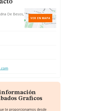
acto
Adria De Besos,
VER EN MAPA
t.com
 información
bados Graficos
 que te proporcionamos desde