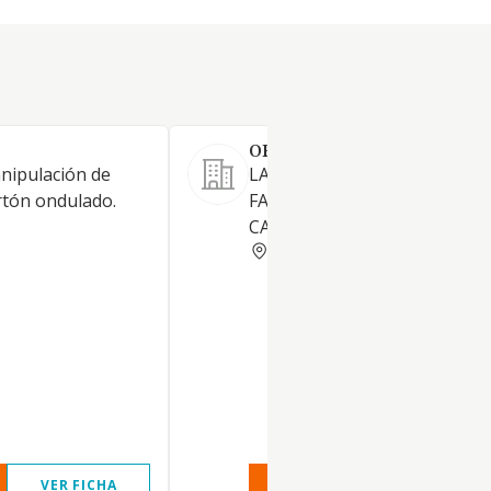
ORPI MANIPULATS SL
anipulación de
LA TRANSFORMACION Y
rtón ondulado.
FABRICACION DE PAPEL Y
CARTON
BARCELONA
VER FICHA
VER INFORME
VER FIC