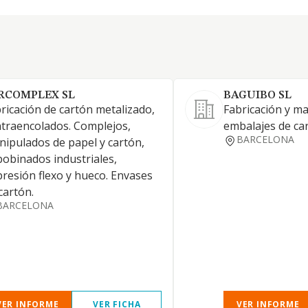
RCOMPLEX SL
BAGUIBO SL
ricación de cartón metalizado,
Fabricación y m
traencolados. Complejos,
embalajes de ca
BARCELONA
ipulados de papel y cartón,
obinados industriales,
resión flexo y hueco. Envases
cartón.
BARCELONA
VER INFORME
VER FICHA
VER INFORME