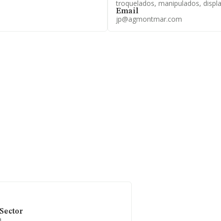
troquelados, manipulados, displa
Email
jp@agmontmar.com
Sector
a