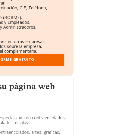
ar:
minación, CIF, Teléfono,
to (BORME).
as y Empleados.
y Administradores.
ones en otras empresas.
ados sobre la empresa.
tral complementaria.
FORME GRATUITO
eb
su página web
specializada en contraencolados,
ados, displays...
ntraencolados, artes, graficas,