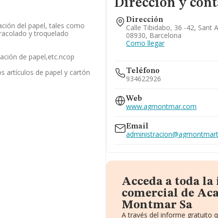
Dirección y cont
Dirección
ación del papel, tales como
Calle Tibidabo, 36 -42, Sant 
racolado y troquelado
08930, Barcelona
Como llegar
ación de papel,etc.ncop
Teléfono
s artículos de papel y cartón
934622926
Web
www.agmontmar.com
Email
administracion@agmontmar
Acceda a toda la
comercial de Aca
Montmar Sa
A través del informe gratuito