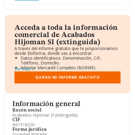
Acceda a toda la información
comercial de Acabados
Hijoman Sl (extinguida)
A través del informe gratuito que te proporcionamos
desde Einforma, donde vas a encontrar:
Datos identificativos: Denominación, CIF,
Teléfono, Domicilio.
Informe Mercantil Completo (BORME).
Ver más
Gráficos de Evolución Ventas y Empleados.
Consejo de Administración y Administradores.
QUIERO MI INFORME GRATUITO
Directivos y Ejecutivos.
Accionistas.
Participaciones y Vinculaciones en otras empresas.
Artículos de prensa publicados sobre la empresa.
Información oficial y registral complementaria.
Información general
Razón social
Acabados Hijoman Sl (extinguida)
CIF
B61518320
Forma jurídica
Sociedad limitada