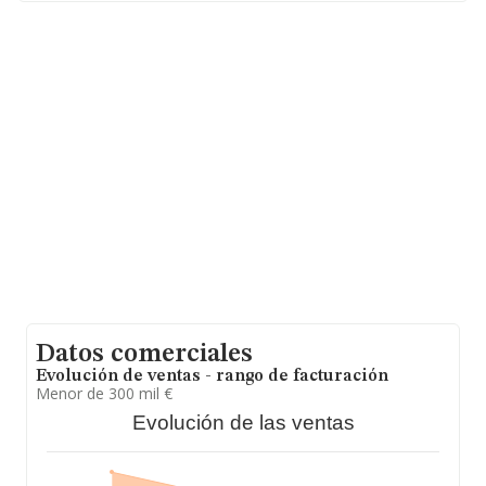
asciende a 2.961 millones de euros y el promedio de la
facturación de ventas entre todas las compañías
asciende a los 729 mil euros. Con el fin de ampliar la
información relativa a las compañías, la media de
empleados de las empresas es de 3. La media de
antigüedad desde la constitución es de 19 años.
Datos comerciales
Evolución de ventas - rango de facturación
Menor de 300 mil €
Evolución de las ventas