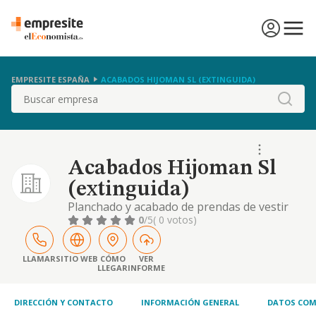
EMPRESITE ESPAÑA
ACABADOS HIJOMAN SL (EXTINGUIDA)
Buscar
Acabados Hijoman Sl
(extinguida)
Planchado y acabado de prendas de vestir
terminacion en confeccion de prendas de
0
/5
( 0 votos)
vestir y su venta al por menor
LLAMAR
SITIO WEB
CÓMO
VER
LLEGAR
INFORME
DIRECCIÓN Y CONTACTO
INFORMACIÓN GENERAL
DATOS COM