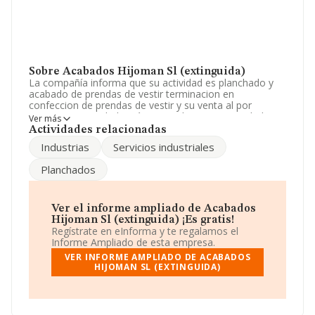
Sobre Acabados Hijoman Sl (extinguida)
La compañía informa que su actividad es planchado y
acabado de prendas de vestir terminacion en
confeccion de prendas de vestir y su venta al por
menor. La sociedad está registrada como Sociedad
Ver más
Limitada. Clasifica su actividad CNAE como '%cnae%',
Actividades relacionadas
código 1421. La compañía no tiene actividad en
Industrias
Servicios industriales
mercados exteriores.
Planchados
Los empleados se han reducido un 33% y atendiendo a
los datos disponibles en INFORMA, el número de
empleados de la compañía ha estado por debajo de la
media de sector.
Ver el informe ampliado de Acabados
Hijoman Sl (extinguida) ¡Es gratis!
La sociedad española
Acabados Hijoman S.L
Regístrate en eInforma y te regalamos el
(extinguida)
, con número de identificación fiscal
Informe Ampliado de esta empresa.
B61518320, se encuentra en Calle Dels Gessamins núm.
VER INFORME AMPLIADO DE ACABADOS
3, (08700), en el municipio de Igualada, en Barcelona,
HIJOMAN SL (EXTINGUIDA)
Cataluña.
En relación con el sector y disponiendo de los datos de
hasta 4.058 empresas, a nivel nacional la facturación