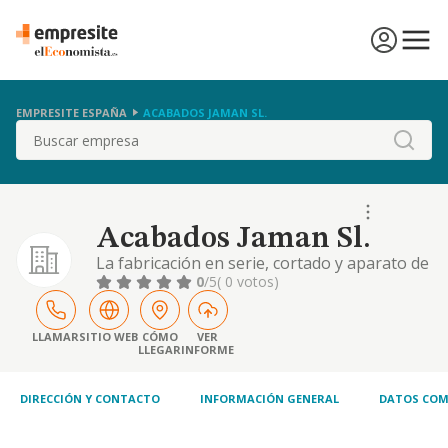
EMPRESITE ESPAÑA
ACABADOS JAMAN SL.
Buscar
Acabados Jaman Sl.
La fabricación en serie, cortado y aparato de
todo tipo de calzados y productos
0
/5
( 0 votos)
intermedios para el calzado, así como su
comercialización al por mayor
LLAMAR
SITIO WEB
CÓMO
VER
LLEGAR
INFORME
DIRECCIÓN Y CONTACTO
INFORMACIÓN GENERAL
DATOS COM