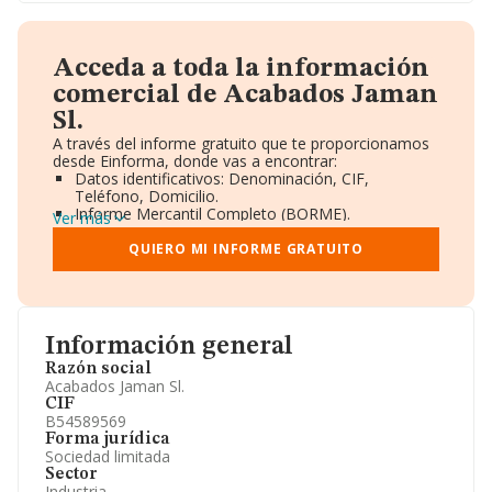
Acceda a toda la información
comercial de Acabados Jaman
Sl.
A través del informe gratuito que te proporcionamos
desde Einforma, donde vas a encontrar:
Datos identificativos: Denominación, CIF,
Teléfono, Domicilio.
Informe Mercantil Completo (BORME).
Ver más
Gráficos de Evolución Ventas y Empleados.
Consejo de Administración y Administradores.
QUIERO MI INFORME GRATUITO
Directivos y Ejecutivos.
Accionistas.
Participaciones y Vinculaciones en otras empresas.
Artículos de prensa publicados sobre la empresa.
Información oficial y registral complementaria.
Información general
Razón social
Acabados Jaman Sl.
CIF
B54589569
Forma jurídica
Sociedad limitada
Sector
Industria