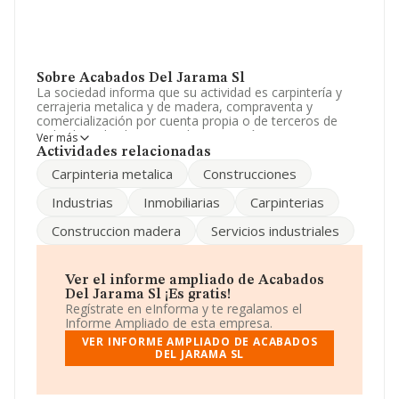
Sobre Acabados Del Jarama Sl
La sociedad informa que su actividad es carpintería y
cerrajeria metalica y de madera, compraventa y
comercialización por cuenta propia o de terceros de
toda clase de elementos de carpintería y cerrajeria,
Ver más
compraventa y construcción de inmuebles. La empresa
Actividades relacionadas
es una Sociedad Limitada. Tiene CNAE: 2512 -
Carpinteria metalica
Construcciones
'Fabricación de carpintería metálica'. La empresa no
tiene actividad en mercados exteriores.
Industrias
Inmobiliarias
Carpinterias
La plantilla permanece igual y atendiendo a los datos
Construccion madera
Servicios industriales
disponibles en INFORMA, ese número ha estado por
encima de la media de sector.
Su email es
frecar@grupofrecar.es
.
Ver el informe ampliado de Acabados
Del Jarama Sl ¡Es gratis!
La compañía
Acabados del Jarama S.L
, NIF
Regístrate en eInforma y te regalamos el
B79860573, se encuentra en Calle Rio Tajo núm. 14 Bj,
Informe Ampliado de esta empresa.
(28977), Casarrubuelos, Madrid.
VER INFORME AMPLIADO DE ACABADOS
DEL JARAMA SL
En relación con el sector y disponiendo de los datos de
hasta 19.287 empresas, la facturación en el ámbito
nacional alcanza los 7.401 millones de euros y la media