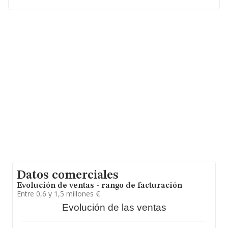
entre todas las compañías es de 383 mil euros de
ventas en 2016. Teniendo en cuenta la información
sobre Madrid, en la base de datos de INFORMA
aparecen 2119 empresas, con ventas en el año 2016 de
853 millones de euros. Finalmente, para completar los
datos de sector, en 2016, los empleados de media son
3; la antigüedad desde la constitución es de 21 años.
Datos comerciales
Evolución de ventas - rango de facturación
Entre 0,6 y 1,5 millones €
Evolución de las ventas