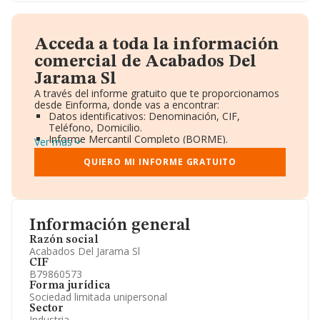
Acceda a toda la información
comercial de Acabados Del
Jarama Sl
A través del informe gratuito que te proporcionamos
desde Einforma, donde vas a encontrar:
Datos identificativos: Denominación, CIF,
Teléfono, Domicilio.
Informe Mercantil Completo (BORME).
Ver más
Gráficos de Evolución Ventas y Empleados.
Consejo de Administración y Administradores.
QUIERO MI INFORME GRATUITO
Directivos y Ejecutivos.
Accionistas.
Participaciones y Vinculaciones en otras empresas.
Artículos de prensa publicados sobre la empresa.
Información oficial y registral complementaria.
Información general
Razón social
Acabados Del Jarama Sl
CIF
B79860573
Forma jurídica
Sociedad limitada unipersonal
Sector
Industria