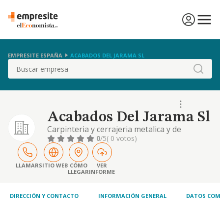
EMPRESITE ESPAÑA
ACABADOS DEL JARAMA SL
Buscar
Acabados Del Jarama Sl
Carpinteria y cerrajeria metalica y de
madera, compraventa y comercializacion por
0
/5
( 0 votos)
cuenta propia o de terceros de toda clase de
elementos de carpinteria y cerrajeria,
compraventa y construccion de inmuebles.
LLAMAR
SITIO WEB
CÓMO
VER
LLEGAR
INFORME
DIRECCIÓN Y CONTACTO
INFORMACIÓN GENERAL
DATOS COM