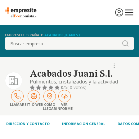
EMPRESITE ESPAÑA
ACABADOS JUANI S.L.
Buscar
Acabados Juani S.l.
Pulimentos, cristalizados y la actividad
relacionada con la construccion, reformas,
0
/5
( 0 votos)
rehabilitacion, conservacion, y
mantenimiento de todo tipo de inmuebles
rusticos y urbanos la promocion,
LLAMAR
SITIO WEB
CÓMO
VER
LLEGAR
INFORME
parcelacion, y urbanizacion de
DIRECCIÓN Y CONTACTO
INFORMACIÓN GENERAL
DATOS COM