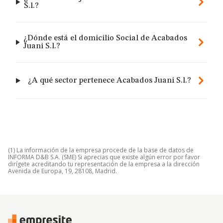
S.l.?
¿Dónde está el domicilio Social de Acabados
Juani S.l.?
¿A qué sector pertenece Acabados Juani S.l.?
(1) La información de la empresa procede de la base de datos de
INFORMA D&B S.A. (SME) Si aprecias que existe algún error por favor
dirígete acreditando tu representación de la empresa a la dirección
Avenida de Europa, 19, 28108, Madrid.