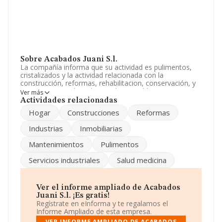
Sobre Acabados Juani S.l.
La compañía informa que su actividad es pulimentos,
cristalizados y la actividad relacionada con la
construcción, reformas, rehabilitacion, conservación, y
mantenimiento de todo tipo de inmuebles rusticos y
Ver más
urbanos la promoción, parcelacion, y urbanización de.
Actividades relacionadas
La sociedad está inscrita en el Registro Mercantil como
Hogar
Construcciones
Reformas
Sociedad Limitada. Su actividad CNAE es '%cnae%' con
código 4335. No realiza actividad de importación y/o
Industrias
Inmobiliarias
exportación.
Mantenimientos
Pulimentos
La plantilla se ha mantenido igual y teniendo en cuenta
la información a disposición de INFORMA, ha contado
Servicios industriales
Salud medicina
con un número de empleados inferior a la media de
sector.
La empresa española
Acabados Juani S.L
, con número
Ver el informe ampliado de Acabados
de identificación fiscal B92183615, se encuentra en
Juani S.l. ¡Es gratis!
Calle López Maldonado núm. 3 L 1, (29190), en el
Regístrate en eInforma y te regalamos el
municipio de Málaga, Andalucía.
Informe Ampliado de esta empresa.
VER INFORME AMPLIADO DE ACABADOS