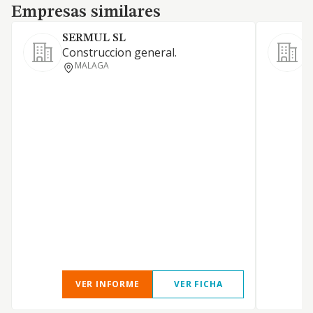
Empresas similares
Empresas similares
SERMUL SL
E
Construccion general.
MALAGA
E
C
O
G
VER INFORME
VER FICHA