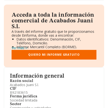
Acceda a toda la información
comercial de Acabados Juani
S.l.
A través del informe gratuito que te proporcionamos
desde Einforma, donde vas a encontrar:
Datos identificativos: Denominación, CIF,
Teléfono, Domicilio.
Informe Mercantil Completo (BORME).
Ver más
Gráficos de Evolución Ventas y Empleados.
Consejo de Administración y Administradores.
QUIERO MI INFORME GRATUITO
Directivos y Ejecutivos.
Accionistas.
Participaciones y Vinculaciones en otras empresas.
Artículos de prensa publicados sobre la empresa.
Información oficial y registral complementaria.
Información general
Razón social
Acabados Juani S.l.
CIF
B92183615
Forma jurídica
Sociedad limitada
Sector
Construcción y actividades