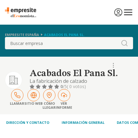
EMPRESITE ESPAÑA
ACABADOS EL PANA SL.
Buscar
Acabados El Pana Sl.
La fabricación de calzado
0
/5
( 0 votos)
LLAMAR
SITIO WEB
CÓMO
VER
LLEGAR
INFORME
DIRECCIÓN Y CONTACTO
INFORMACIÓN GENERAL
DATOS COM