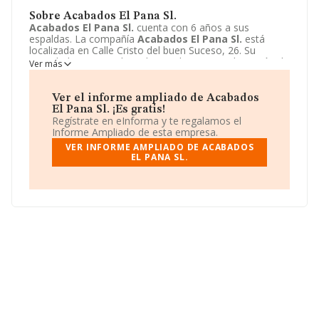
Sobre Acabados El Pana Sl.
Acabados El Pana Sl.
cuenta con 6 años a sus
espaldas. La compañía
Acabados El Pana Sl.
está
localizada en Calle Cristo del buen Suceso, 26. Su
actividad CNAE se ubica dentro de 1520 - Fabricación de
Ver más
calzado.
Acabados El Pana Sl.
tiene un modelo de
sociedad Sociedad limitada unipersonal.
Ver el informe ampliado de Acabados
El Pana Sl. ¡Es gratis!
Regístrate en eInforma y te regalamos el
Informe Ampliado de esta empresa.
VER INFORME AMPLIADO DE ACABADOS
EL PANA SL.