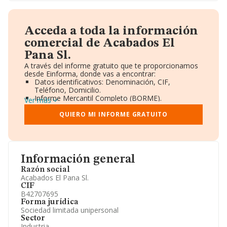
Acceda a toda la información
comercial de Acabados El
Pana Sl.
A través del informe gratuito que te proporcionamos
desde Einforma, donde vas a encontrar:
Datos identificativos: Denominación, CIF,
Teléfono, Domicilio.
Informe Mercantil Completo (BORME).
Ver más
Gráficos de Evolución Ventas y Empleados.
Consejo de Administración y Administradores.
QUIERO MI INFORME GRATUITO
Directivos y Ejecutivos.
Accionistas.
Participaciones y Vinculaciones en otras empresas.
Artículos de prensa publicados sobre la empresa.
Información oficial y registral complementaria.
Información general
Razón social
Acabados El Pana Sl.
CIF
B42707695
Forma jurídica
Sociedad limitada unipersonal
Sector
Industria