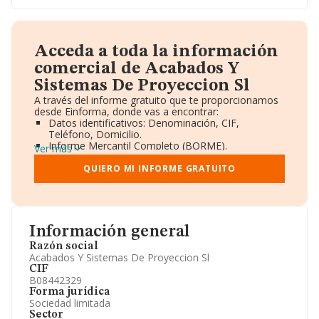
Acceda a toda la información
comercial de Acabados Y
Sistemas De Proyeccion Sl
A través del informe gratuito que te proporcionamos
desde Einforma, donde vas a encontrar:
Datos identificativos: Denominación, CIF,
Teléfono, Domicilio.
Informe Mercantil Completo (BORME).
Ver más
Gráficos de Evolución Ventas y Empleados.
Consejo de Administración y Administradores.
QUIERO MI INFORME GRATUITO
Directivos y Ejecutivos.
Accionistas.
Participaciones y Vinculaciones en otras empresas.
Artículos de prensa publicados sobre la empresa.
Información oficial y registral complementaria.
Información general
Razón social
Acabados Y Sistemas De Proyeccion Sl
CIF
B08442329
Forma jurídica
Sociedad limitada
Sector