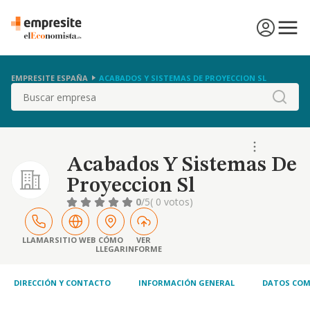
EMPRESITE ESPAÑA
ACABADOS Y SISTEMAS DE PROYECCION SL
Buscar
Acabados Y Sistemas De
Proyeccion Sl
0
/5
( 0 votos)
LLAMAR
SITIO WEB
CÓMO
VER
LLEGAR
INFORME
DIRECCIÓN Y CONTACTO
INFORMACIÓN GENERAL
DATOS COM