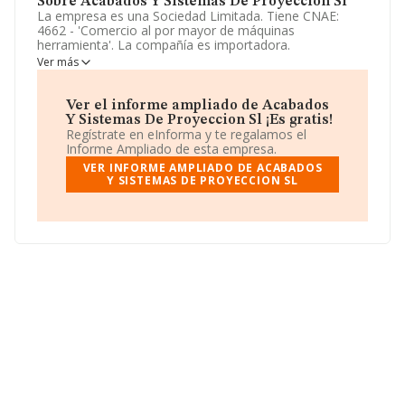
Sobre Acabados Y Sistemas De Proyeccion Sl
La empresa es una Sociedad Limitada. Tiene CNAE:
4662 - 'Comercio al por mayor de máquinas
herramienta'. La compañía es importadora.
Ver más
Según los datos a disposición de INFORMA, ha tenido
un número de empleados por debajo de la media de
sector.
Ver el informe ampliado de Acabados
Y Sistemas De Proyeccion Sl ¡Es gratis!
La sociedad española
Acabados y Sistemas de
Regístrate en eInforma y te regalamos el
Proyeccion S.L
, NIF B08442329, está situada en Calle
Informe Ampliado de esta empresa.
Mallorca núm. 264, (08008), Barcelona, Cataluña.
VER INFORME AMPLIADO DE ACABADOS
Y SISTEMAS DE PROYECCION SL
Con los datos a disposición de INFORMA sobre 3.193
empresas pertenecientes al sector, a nivel nacional la
facturación asciende a 4.288 millones de euros y en
1994 la media de facturación de ventas entre todas las
compañías alcanza los 1 millón de euros. Para aportar
ulterior información de interés en el ámbito sectorial, la
media de empleados es de 4. La media de antigüedad
desde la constitución es de 23 años.