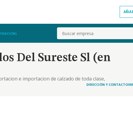
AÑA
Buscar
UIDACION)
s Del Sureste Sl (en
portacion e importacion de calzado de toda clase,
uxiliares del mismo. b. los trabajos de albanileria,
DIRECCIÓN Y CONTACTO
IN