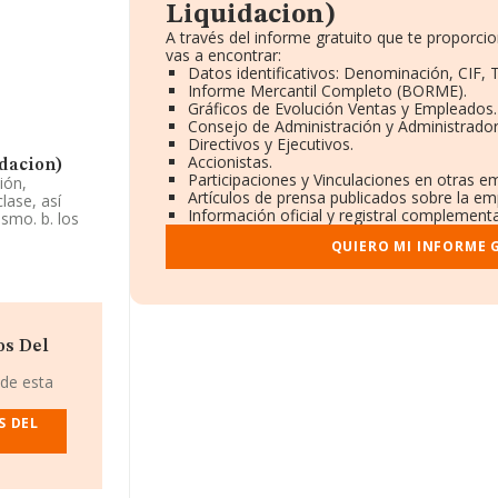
Liquidacion)
A través del informe gratuito que te propor
vas a encontrar:
Datos identificativos: Denominación, CIF, 
Informe Mercantil Completo (BORME).
Gráficos de Evolución Ventas y Empleados.
Consejo de Administración y Administrador
Directivos y Ejecutivos.
Accionistas.
dacion)
Participaciones y Vinculaciones en otras e
ión,
Artículos de prensa publicados sobre la em
lase, así
Información oficial y registral complementa
smo. b. los
a como
QUIERO MI INFORME 
' con código
fono
os Del
uidacion)
, CIF
), Elche, en
 de esta
S DEL
pertenecientes
millones de
de ventas. Por
la empresa, la