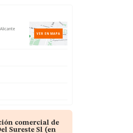
 Alicante
VER EN MAPA
ción comercial de
l Sureste Sl (en