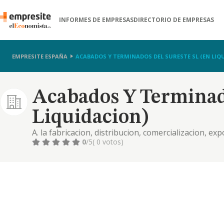
INFORMES DE EMPRESAS
DIRECTORIO DE EMPRESAS
EMPRESITE ESPAÑA
ACABADOS Y TERMINADOS DEL SURESTE SL (EN LIQ
Acabados Y Terminado
Liquidacion)
A. la fabricacion, distribucion, comercializacion, ex
asi como los servicios de cortado, aparado y demas a
0
/5
( 0 votos)
reforma, pin