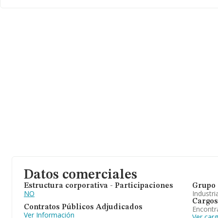
antigüedad desde la constitución es de 18 años. La media de em
3.
Datos comerciales
Estructura corporativa - Participaciones
Grupo 
NO
Industri
Cargos
Contratos Públicos Adjudicados
Encontr
Ver Información
Ver car