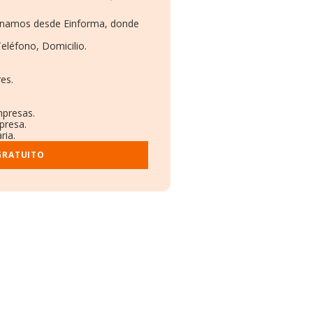
cionamos desde Einforma, donde
Teléfono, Domicilio.
es.
mpresas.
presa.
ria.
GRATUITO