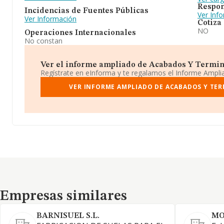
Respon
Incidencias de Fuentes Públicas
Ver Inf
Ver Información
Cotiza
NO
Operaciones Internacionales
No constan
Ver el informe ampliado de Acabados Y Terminad
Regístrate en eInforma y te regalamos el Informe Ampl
VER INFORME AMPLIADO DE ACABADOS Y TERM
Empresas similares
Empresas similares
BARNISUEL S.L.
MO