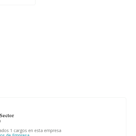
pleados es de
Sector
a
ados 1 cargos en esta empresa
gos de Empresa