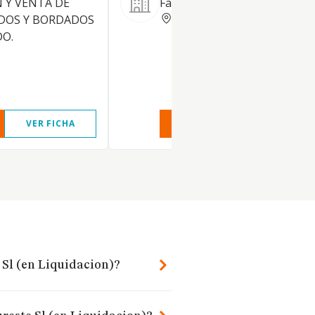
N Y VENTA DE
Fabricación de calzado infantil
ALICANTE
ADOS Y BORDADOS
DO.
VER FICHA
VER INFORME
VER FIC
 Sl (en Liquidacion)?