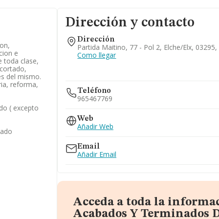
Dirección y contacto
Dirección
ion,
Partida Maitino, 77 - Pol 2, Elche/elx, 03295,
cion e
Como llegar
 toda clase,
 cortado,
es del mismo.
ria, reforma,
Teléfono
965467769
ado ( excepto
Web
Añadir Web
zado
Email
Añadir Email
Acceda a toda la informa
Acabados Y Terminados De