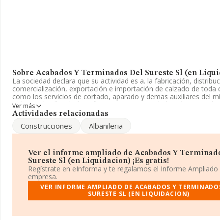
Sobre Acabados Y Terminados Del Sureste Sl (en Liqui
La sociedad declara que su actividad es a. la fabricación, distribuc
comercialización, exportación e importación de calzado de toda c
como los servicios de cortado, aparado y demas auxiliares del mi
trabajos de albanilería, reforma, pin. La sociedad está registrad
Ver más
Sociedad Limitada. Su actividad CNAE es 'Fabricación de calzado
Actividades relacionadas
1520. No realiza actividad de importación y/o exportación.
Construcciones
Albanileria
Es posible ponerse en contacto con la empresa a través del telé
965467769.
Ver el informe ampliado de Acabados Y Terminad
La empresa
Acabados y Terminados del Sureste S.L (en Liq
Sureste Sl (en Liquidacion) ¡Es gratis!
B54422167, está situada en Partida Maitino núm. 77 Pol 2, (03295
Regístrate en eInforma y te regalamos el Informe Ampliado
Alicante, Comunidad Valenciana.
empresa.
VER INFORME AMPLIADO DE ACABADOS Y TERMINADO
Con los datos a disposición de INFORMA sobre 7.685 empresas 
SURESTE SL (EN LIQUIDACION)
al sector, la facturación en el ámbito nacional alcanza los 2.567 
euros y la media entre todas las compañías es de 334 mil euros 
último, con el fin de ampliar la información relativa al ámbito de 