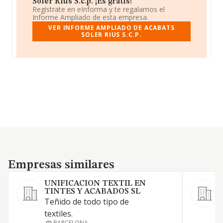
Soler Rius S.c.p. ¡Es gratis!
Regístrate en eInforma y te regalamos el
Informe Ampliado de esta empresa.
VER INFORME AMPLIADO DE ACABATS
SOLER RIUS S.C.P.
Empresas similares
Empresas similares
UNIFICACION TEXTIL EN
TINTES Y ACABADOS SL
T
Teñido de todo tipo de
textiles.
BARCELONA