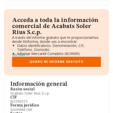
Acceda a toda la información
comercial de Acabats Soler
Rius S.c.p.
A través del informe gratuito que te proporcionamos
desde Einforma, donde vas a encontrar:
Datos identificativos: Denominación, CIF,
Teléfono, Domicilio.
Informe Mercantil Completo (BORME).
Ver más
Gráficos de Evolución Ventas y Empleados.
Consejo de Administración y Administradores.
QUIERO MI INFORME GRATUITO
Directivos y Ejecutivos.
Accionistas.
Participaciones y Vinculaciones en otras empresas.
Artículos de prensa publicados sobre la empresa.
Información oficial y registral complementaria.
Información general
Razón social
Acabats Soler Rius S.c.p.
CIF
J62742515
Forma jurídica
Sociedad civil