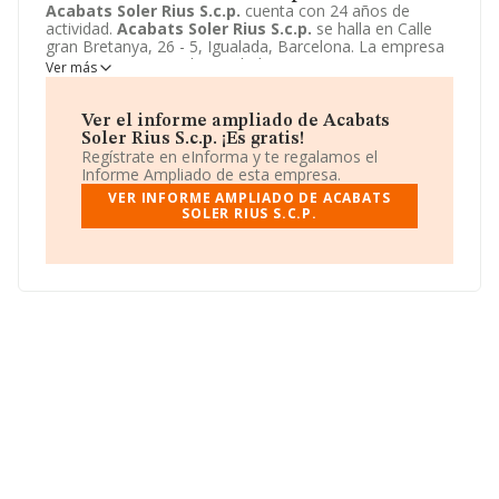
Acabats Soler Rius S.c.p.
cuenta con 24 años de
actividad.
Acabats Soler Rius S.c.p.
se halla en Calle
gran Bretanya, 26 - 5, Igualada, Barcelona. La empresa
enmarca su principal actividad CNAE como 1330 -
Ver más
Acabado de textiles.
Acabats Soler Rius S.c.p.
toma la
forma jurídica de Sociedad civil.
Ver el informe ampliado de Acabats
Soler Rius S.c.p. ¡Es gratis!
Regístrate en eInforma y te regalamos el
Informe Ampliado de esta empresa.
VER INFORME AMPLIADO DE ACABATS
SOLER RIUS S.C.P.