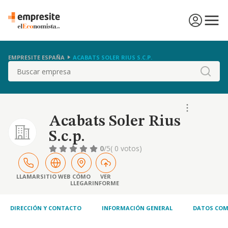
EMPRESITE ESPAÑA
ACABATS SOLER RIUS S.C.P.
Buscar
Acabats Soler Rius
S.c.p.
0
/5
( 0 votos)
LLAMAR
SITIO WEB
CÓMO
VER
LLEGAR
INFORME
DIRECCIÓN Y CONTACTO
INFORMACIÓN GENERAL
DATOS COM