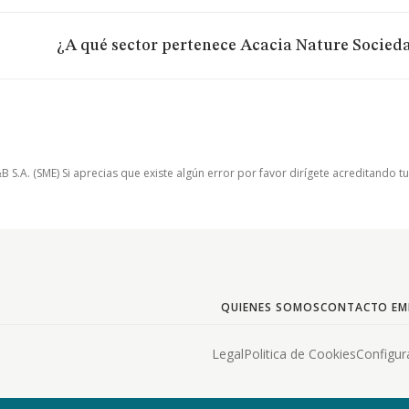
¿A qué sector pertenece Acacia Nature Socied
.A. (SME) Si aprecias que existe algún error por favor dirígete acreditando t
QUIENES SOMOS
CONTACTO EM
Legal
Politica de Cookies
Configur