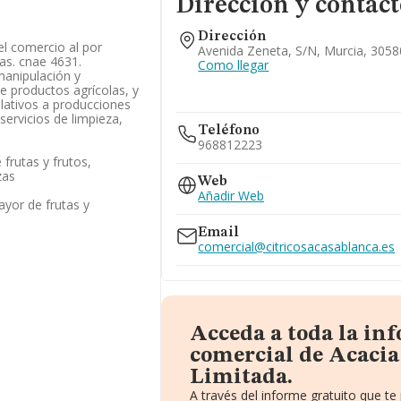
Dirección y contac
Dirección
el comercio al por
Avenida Zeneta, S/n, Murcia, 3058
zas. cnae 4631.
Como llegar
manipulación y
e productos agrícolas, y
lativos a producciones
servicios de limpieza,
Teléfono
968812223
frutas y frutos,
zas
Web
Añadir Web
yor de frutas y
Email
comercial@citricosacasablanca.es
Acceda a toda la in
comercial de Acacia
Limitada.
A través del informe gratuito que 