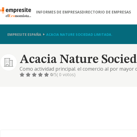
INFORMES DE EMPRESAS
DIRECTORIO DE EMPRESAS
EMPRESITE ESPAÑA
ACACIA NATURE SOCIEDAD LIMITADA.
Acacia Nature Socied
Como actividad principal. el comercio al por mayor d
segundarias. manipulación y producción de todo ti
0
/5
( 0 votos)
aquellos relativos a producciones ecológicas. prestac
envasado d