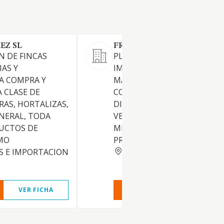
EZ SL
FRUMONSA SL
N DE FINCAS
PLANTACION, CULTIVO,
IAS Y
IMPORTACION Y COMPRA AL
A COMPRA Y
MAYOR Y AL POR MENOR ASI
 CLASE DE
COMO LA COMERCIALIZACIO
RAS, HORTALIZAS,
DISTRIBUCION, EXPORTACIO
ENERAL, TODA
VENTA AL POR MAYOR Y AL 
DUCTOS DE
MENOR, DE TODA CLASE DE
OMO
PRODUCTOS AGRICOLAS.
MURCIA
 E IMPORTACION
VER FICHA
VER INFORME
VER FIC