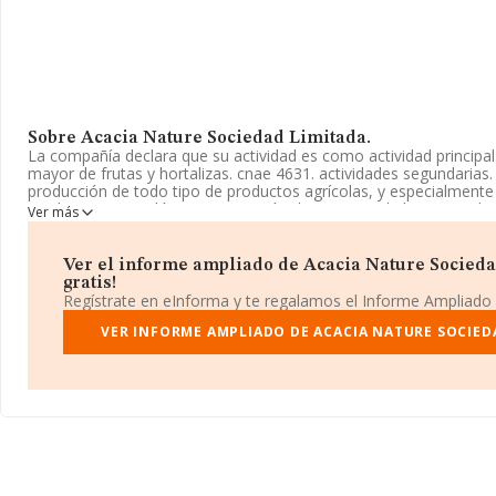
Sobre Acacia Nature Sociedad Limitada.
La compañía declara que su actividad es como actividad principal.
mayor de frutas y hortalizas. cnae 4631. actividades segundarias
producción de todo tipo de productos agrícolas, y especialmente 
producciones ecológicas. prestación de servicios de limpieza, cla
Ver más
La sociedad está inscrita en el Registro Mercantil como Sociedad 
CNAE es 'Comercio al por mayor de frutas y hortalizas' con cód
no tiene actividad en mercados exteriores.
Ver el informe ampliado de Acacia Nature Socieda
gratis!
Para llamar las oficinas se puede hacer a través del número 968
Regístrate en eInforma y te regalamos el Informe Ampliado
comercial@citricosacasablanca.es
.
VER INFORME AMPLIADO DE ACACIA NATURE SOCIED
La sociedad
Acacia Nature Sociedad Limitada
, CIF B7393128
Avenida Zeneta núm. S/N, (30580), Murcia, Murcia.
En relación con el sector y disponiendo de los datos de hasta 17
facturación en el ámbito nacional alcanza los 46.803 millones de 
promedio de facturación de 2 millones de euros entre todas las
cuenta la información sobre Murcia, en la base de datos INFOR
empresas, cuyas ventas han obtenido los 6.645 millones de eur
adicional de interés, la media de empleados de las empresas es 