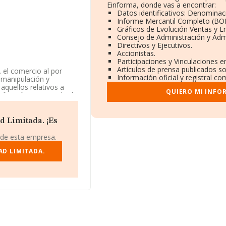
Einforma, donde vas a encontrar:
Datos identificativos: Denominaci
Informe Mercantil Completo (BO
Gráficos de Evolución Ventas y 
Consejo de Administración y Adm
Directivos y Ejecutivos.
Accionistas.
Participaciones y Vinculaciones 
Artículos de prensa publicados s
 el comercio al por
Información oficial y registral c
. manipulación y
aquellos relativos a
QUIERO MI INFO
sificación y envasado d.
Limitada. Su actividad
igo 4631. La compañía
d Limitada. ¡Es
812223 y su correo es
 de esta empresa.
AD LIMITADA.
9, se encuentra en
.601 empresas, la
euros y se calcula un
 compañías. Teniendo en
MA constan 1750
os. Como información
de 9. La antigüedad