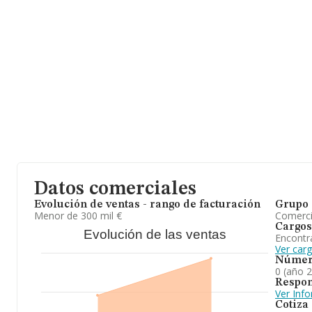
alcanza los 18 años desde la constitución.
Datos comerciales
Evolución de ventas - rango de facturación
Grupo 
Menor de 300 mil €
Comerc
Cargos
Evolución de las ventas
Encontr
Ver car
Númer
0 (año 
Respon
Ver Inf
Cotiza