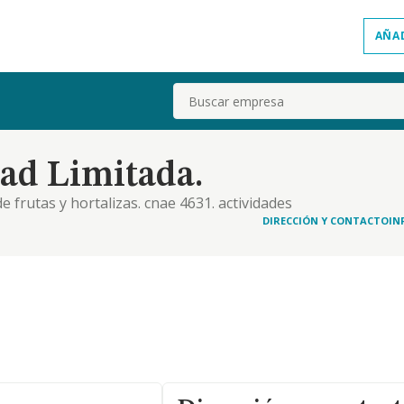
AÑA
Buscar
ad Limitada.
e frutas y hortalizas. cnae 4631. actividades
po de productos agrícolas, y especialmente
DIRECCIÓN Y CONTACTO
IN
ión de servicios de limpieza, clasificación y