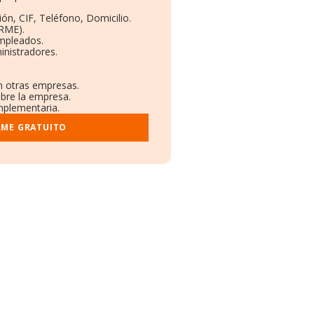
ón, CIF, Teléfono, Domicilio.
RME).
Empleados.
inistradores.
en otras empresas.
obre la empresa.
omplementaria.
RME GRATUITO