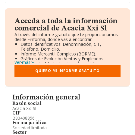
Acceda a toda la información
comercial de Acacia Xxi Sl
A través del informe gratuito que te proporcionamos
desde Einforma, donde vas a encontrar:
Datos identificativos: Denominación, CIF,
Teléfono, Domicilio.
Informe Mercantil Completo (BORME).
Gráficos de Evolución Ventas y Empleados.
Ver más
Consejo de Administración y Administradores.
Directivos y Ejecutivos.
QUIERO MI INFORME GRATUITO
Accionistas.
Participaciones y Vinculaciones en otras empresas.
Artículos de prensa publicados sobre la empresa.
Información oficial y registral complementaria.
Información general
Razón social
Acacia Xxi Sl
CIF
B83408856
Forma jurídica
Sociedad limitada
Sector