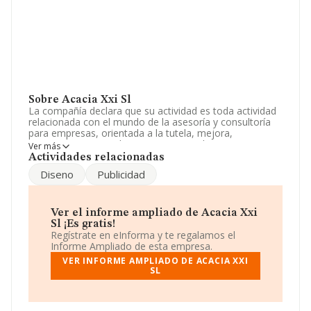
Sobre Acacia Xxi Sl
La compañía declara que su actividad es toda actividad
relacionada con el mundo de la asesoría y consultoría
para empresas, orientada a la tutela, mejora,
seguimiento, control, entrenamiento, diseño,
Ver más
optimizacion o cualquier otro aspecto de gestión,
Actividades relacionadas
incluyendo. La sociedad está inscrita en el Registro
Diseno
Publicidad
Mercantil como Sociedad Limitada. Su CNAE
corresponde a 7020 con código '%cnae%'. La compañía
no tiene actividad en mercados exteriores.
Ver el informe ampliado de Acacia Xxi
La sociedad española
Acacia Xxi S.L
, con CIF
Sl ¡Es gratis!
B83408856, se encuentra en Camino De Ganapanes
Regístrate en eInforma y te regalamos el
núm. 25 Esc Izq 8º A, (28035), en el municipio de Madrid,
Informe Ampliado de esta empresa.
Madrid.
VER INFORME AMPLIADO DE ACACIA XXI
SL
En relación con el sector y disponiendo de los datos de
hasta 72.271 empresas, la facturación en el ámbito
nacional alcanza los 15.184 millones de euros y se
calcula un promedio de facturación de 210 mil euros