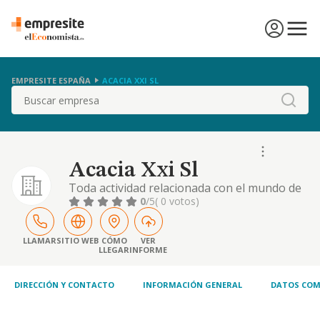
EMPRESITE ESPAÑA
ACACIA XXI SL
Buscar
Acacia Xxi Sl
Toda actividad relacionada con el mundo de
la asesoria y consultoria para empresas,
0
/5
( 0 votos)
orientada a la tutela, mejora, seguimiento,
control, entrenamiento, diseno,
optimizacion o cualquier otro aspecto de
LLAMAR
SITIO WEB
CÓMO
VER
LLEGAR
INFORME
gestion, incluyendo
DIRECCIÓN Y CONTACTO
INFORMACIÓN GENERAL
DATOS COM