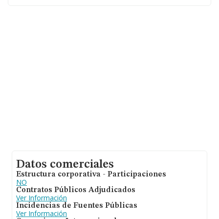
entre todas las compañías. En cuanto a la información
relativa a la provincia de Madrid, en la base de datos de
INFORMA aparecen 24646 empresas, con ventas en el
año 2010 de 8.058 millones de euros. Para aportar
ulterior información de interés en el ámbito sectorial, la
media de antigüedad desde la constitución es de 13
años. Los empleados de media son 2.
Datos comerciales
Estructura corporativa - Participaciones
NO
Contratos Públicos Adjudicados
Ver Información
Incidencias de Fuentes Públicas
Ver Información