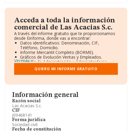
Acceda a toda la información
comercial de Las Acacias S.c.
A través del informe gratuito que te proporcionamos
desde Einforma, donde vas a encontrar:
Datos identificativos: Denominación, CIF,
Teléfono, Domicilio.
Informe Mercantil Completo (BORME).
Gráficos de Evolución Ventas y Empleados.
Ver más
Consejo de Administración y Administradores.
Directivos y Ejecutivos.
QUIERO MI INFORME GRATUITO
Accionistas.
Participaciones y Vinculaciones en otras empresas.
Artículos de prensa publicados sobre la empresa.
Información oficial y registral complementaria.
Información general
Razón social
Las Acacias S.c.
CIF
J09468141
Forma jurídica
Sociedad civil
Fecha de constitución