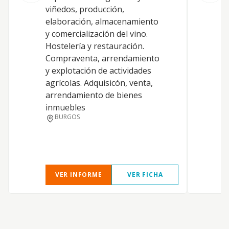
C
viñedos, producción,
p
elaboración, almacenamiento
b
y comercialización del vino.
c
Hostelería y restauración.
d
Compraventa, arrendamiento
e
y explotación de actividades
á
agrícolas. Adquisicón, venta,
A
arrendamiento de bienes
h
inmuebles
C
BURGOS
a
d
VER INFORME
VER FICHA