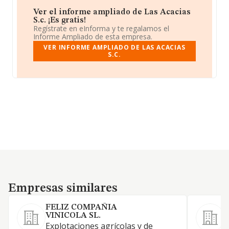
Ver el informe ampliado de Las Acacias
S.c. ¡Es gratis!
Regístrate en eInforma y te regalamos el
Informe Ampliado de esta empresa.
VER INFORME AMPLIADO DE LAS ACACIAS
S.C.
Empresas similares
Empresas similares
FELIZ COMPAÑIA
VINICOLA SL.
E
Explotaciones agrícolas y de