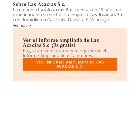
Sobre Las Acacias S.c.
La empresa
Las Acacias S.c.
cuenta con 19 años de
experiencia en su sector. La empresa
Las Acacias S.c.
con domicilio en Calle Julio Danvila, 3, Villarcayo
Merindad Castilla Vieja, Burgos. Su principal actividad
Ver más
CNAE es 5611 - Restaurantes. La empresa
Las Acacias
S.c.
está inscrita como Sociedad civil.
Ver el informe ampliado de Las
Acacias S.c. ¡Es gratis!
Regístrate en eInforma y te regalamos el
Informe Ampliado de esta empresa.
VER INFORME AMPLIADO DE LAS
ACACIAS S.C.