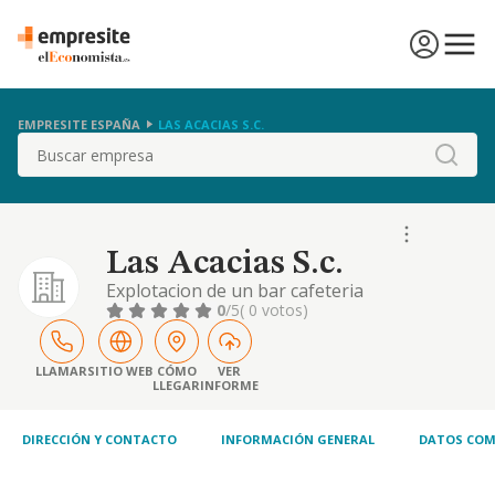
EMPRESITE ESPAÑA
LAS ACACIAS S.C.
Buscar
Las Acacias S.c.
Explotacion de un bar cafeteria
0
/5
( 0 votos)
LLAMAR
SITIO WEB
CÓMO
VER
LLEGAR
INFORME
DIRECCIÓN Y CONTACTO
INFORMACIÓN GENERAL
DATOS COM