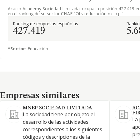
Acacio Academy Sociedad Limitada. ocupa la posición 427.419 e
en el ranking de su sector CNAE "Otra educación n.c.o.p.".
Ranking de empresas españolas
Ranki
427.419
5.6
*
Sector:
Educación
Empresas similares
Empresas similares
MNEP SOCIEDAD LIMITADA.
AC
FI
La sociedad tiene por objeto el
La 
desarrollo de las actividades
apo
correspondientes a los siguientes
pre
códigos y descripciones de la