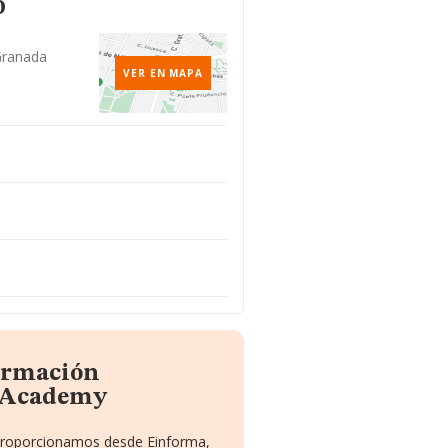
o
 Granada
VER EN MAPA
formación
o Academy
e proporcionamos desde Einforma,