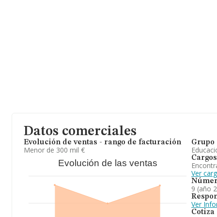
La compañía
Acacio Academy Sociedad Limitada
, CIF B13876
fiscal en Calle Industria Pol Industrial El Florio núm. 6, (18015), G
En base a la información de la que dispone INFORMA sobre 28.01
nacional la facturación asciende a 4.323 millones de euros y se 
facturación de 154 mil euros entre todas las compañías. En relac
de la provincia de Granada, en la base de datos de INFORMA ap
con ventas en el año 2025 de 101 millones de euros. Por último, c
información relativa al ámbito de la empresa, la antigüedad desde
14 años. La media de empleados es de 3.
Datos comerciales
Evolución de ventas - rango de facturación
Grupo 
Menor de 300 mil €
Educaci
Cargos
Evolución de las ventas
Encontr
Ver car
Númer
9 (año 
Respon
Ver Inf
Cotiza