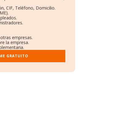
n, CIF, Teléfono, Domicilio.
ME).
mpleados.
nistradores.
n otras empresas.
bre la empresa.
mplementaria.
RME GRATUITO