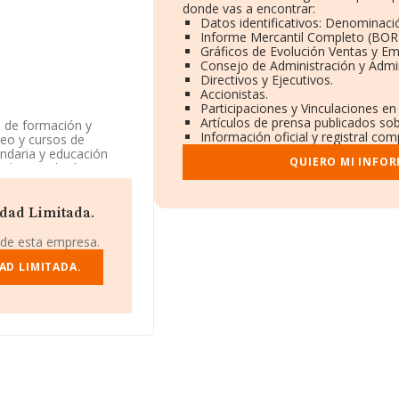
donde vas a encontrar:
Datos identificativos: Denominació
Informe Mercantil Completo (BOR
Gráficos de Evolución Ventas y E
Consejo de Administración y Admi
Directivos y Ejecutivos.
Accionistas.
Participaciones y Vinculaciones e
Artículos de prensa publicados so
a de formación y
Información oficial y registral co
leo y cursos de
undaria y educación
QUIERO MI INFO
dades, tipologías y
ntil como Sociedad
n.c.o.p.'. No realiza
dad Limitada.
a base de datos de
 de esta empresa.
edia de sector.
AD LIMITADA.
el ranking sectorial la
 en el ranking de
itada
; sin embargo,
esarrollo y
Sociedad Limitada
.
son las compañías que
itada
y
Vertik-lan
ue Connecting
 posición 5.680.