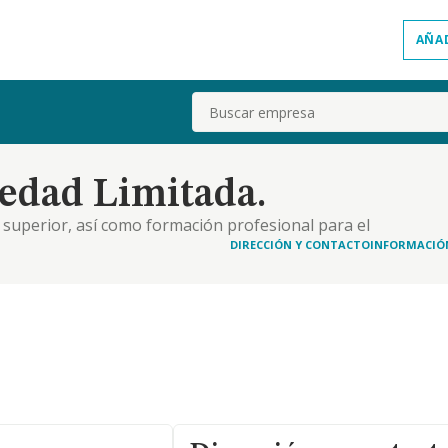
AÑA
Buscar
edad Limitada.
superior, así como formación profesional para el
ducación universitaria y postsecundaria y
DIRECCIÓN Y CONTACTO
INFORMACIÓ
rá de distintas especialidades, tipologías y