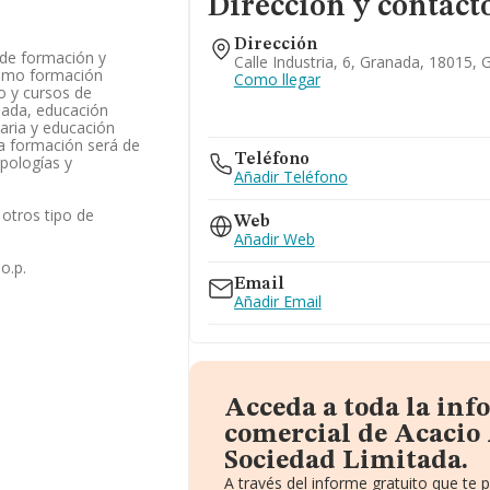
Dirección y contact
Dirección
de formación y
Calle Industria, 6, Granada, 18015,
como formación
Como llegar
o y cursos de
lada, educación
daria y educación
 la formación será de
Teléfono
ipologías y
Añadir Teléfono
otros tipo de
Web
Añadir Web
o.p.
Email
Añadir Email
Acceda a toda la in
comercial de Acaci
Sociedad Limitada.
A través del informe gratuito que t