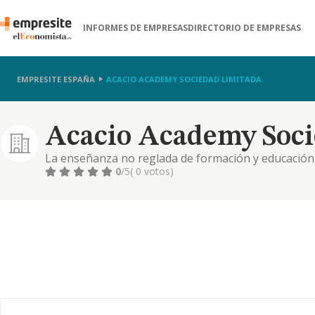
INFORMES DE EMPRESAS
DIRECTORIO DE EMPRESAS
EMPRESITE ESPAÑA
ACACIO ACADEMY SOCIEDAD LIMITADA.
Acacio Academy Soci
La enseñanza no reglada de formación y educación 
empleo y cursos de formación. formación reglada, e
0
/5
( 0 votos)
educación terciaria no universitaria. la formación se
metodologías..