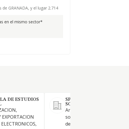
as de GRANADA, y el lugar 2.714
s en el mismo sector*
LA DE ESTUDIOS
SPLASH FUN ENGLISH
L
SOCIEDAD LIMITADA.
ZACION,
Artículo 2.º Objeto social. La
Y EXPORTACION
sociedad tiene por objeto el
 ELECTRONICOS,
desarrollo de las actividades