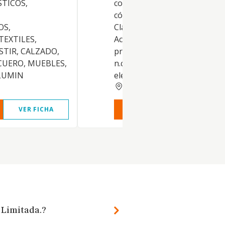
TICOS,
correspondientes a los sigui
códigos y descripciones de la
OS,
Clasificación Nacional de
TEXTILES,
Actividades Económicas: Activ
STIR, CALZADO,
principal: 85.59 / Otra educac
CUERO, MUEBLES,
n.c.o.p. Si alguna de las activi
LUMIN
elegidas..
GRANADA
VER FICHA
VER INFORME
VER FIC
 Limitada.?