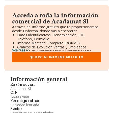
Acceda a toda la información
comercial de Acadamat Sl
A través del informe gratuito que te proporcionamos
desde Einforma, donde vas a encontrar:
Datos identificativos: Denominación, CIF,
Teléfono, Domicilio.
Informe Mercantil Completo (BORME).
Gráficos de Evolución Ventas y Empleados.
Ver más
Consejo de Administración y Administradores.
Directivos y Ejecutivos.
QUIERO MI INFORME GRATUITO
Accionistas.
Participaciones y Vinculaciones en otras empresas.
Artículos de prensa publicados sobre la empresa.
Información oficial y registral complementaria.
Información general
Razón social
Acadamat Sl
CIF
B60037868
Forma jurídica
Sociedad limitada
Sector
Construcción y actividades