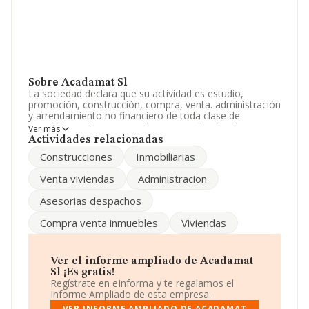
Sobre Acadamat Sl
La sociedad declara que su actividad es estudio,
promoción, construcción, compra, venta. administración
y arrendamiento no financiero de toda clase de
inmuebles, tales como solares. viviendas, locales y
Ver más
edificios. ya en bloques. ya por departamentos
Actividades relacionadas
independie. La sociedad está inscrita en el Registro
Construcciones
Inmobiliarias
Mercantil como Sociedad Limitada. Tiene CNAE: 6820 -
'Alquiler de bienes inmobiliarios por cuenta propia'. No
Venta viviendas
Administracion
realiza actividad de importación y/o exportación.
Asesorias despachos
Ha contado con el mismo número de profesionales y
según las cifras existentes en la base de datos de
Compra venta inmuebles
Viviendas
INFORMA, el número de empleados ha estado por
encima de la media de sector.
La sociedad española
Acadamat S.L
, con CIF
Ver el informe ampliado de Acadamat
B60037868, está situada en Calle San Enrique De Osso
Sl ¡Es gratis!
núm. 219 St, (28055), Madrid, Madrid.
Regístrate en eInforma y te regalamos el
Informe Ampliado de esta empresa.
En relación con el sector y disponiendo de los datos de
VER INFORME AMPLIADO DE ACADAMAT