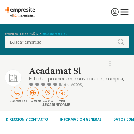
EMPRESITE ESPAÑA
ACADAMAT SL
Buscar
Acadamat Sl
Estudio, promocion, construccion, compra,
venta. administracion y arrendamiento no
0
/5
( 0 votos)
financiero de toda clase de inmuebles, tales
como solares. viviendas, locales y edificios. ya
en bloques. ya por departamentos
LLAMAR
SITIO WEB
CÓMO
VER
LLEGAR
INFORME
independie
DIRECCIÓN Y CONTACTO
INFORMACIÓN GENERAL
DATOS COM