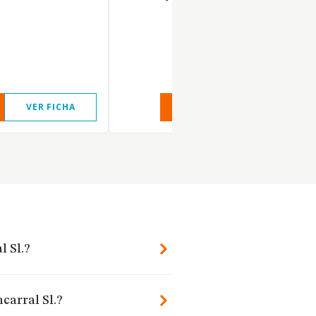
VER FICHA
VER INFORME
VER FIC
l Sl.?
carral Sl.?