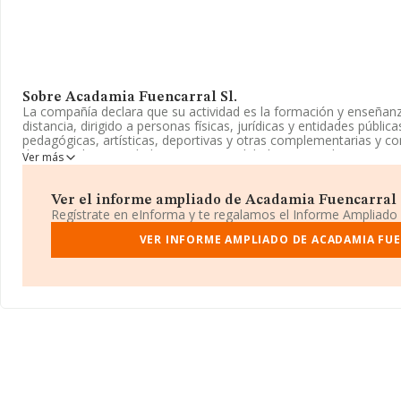
Sobre Acadamia Fuencarral Sl.
La compañía declara que su actividad es la formación y enseñan
distancia, dirigido a personas físicas, jurídicas y entidades públicas
pedagógicas, artísticas, deportivas y otras complementarias y co
docentes. las actividades integrantes del objeto social. La empr
Ver más
Limitada. Clasifica su actividad CNAE como 'Otra educación n.c.o.
tiene actividad en mercados exteriores.
Ver el informe ampliado de Acadamia Fuencarral Sl
La empresa española
Acadamia Fuencarral S.L
, B67784462, es
Regístrate en eInforma y te regalamos el Informe Ampliado
De La Mancha núm. 155, (28034), Madrid, Madrid.
VER INFORME AMPLIADO DE ACADAMIA FUE
En base a la información de la que dispone INFORMA sobre 27.7
nacional la facturación alcanza la cifra de 4.215 millones de euro
de ventas entre todas las compañías asciende a los 151 mil euros
provincia (hablamos de Madrid), en la base de datos de INFOR
ventas de hasta 1.380 millones de euros. Finalmente, para comple
antigüedad alcanza los 14 años desde la constitución. La media
de 3.