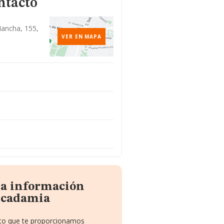
ntacto
ancha, 155,
VER EN MAPA
la información
Acadamia
uito que te proporcionamos