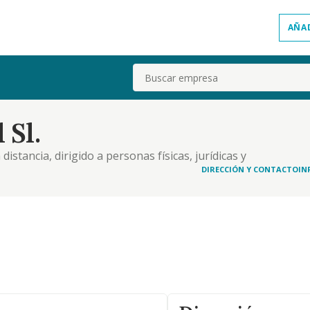
AÑA
Buscar
 Sl.
stancia, dirigido a personas físicas, jurídicas y
ógicas, artísticas, deportivas y otras
DIRECCIÓN Y CONTACTO
IN
tes. las actividades integrantes del objeto social