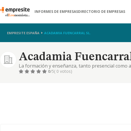
INFORMES DE EMPRESAS
DIRECTORIO DE EMPRESAS
EMPRESITE ESPAÑA
ACADAMIA FUENCARRAL SL.
Acadamia Fuencarral
La formación y enseñanza, tanto presencial como a di
entidades públicas. las actividades culturales, pedag
0
/5
( 0 votos)
complementarias y conexas con las actividades docen
..