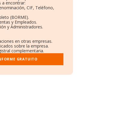
 a encontrar:
Denominación, CIF, Teléfono,
pleto (BORME).
Ventas y Empleados.
ión y Administradores.
laciones en otras empresas.
licados sobre la empresa.
gistral complementaria.
INFORME GRATUITO