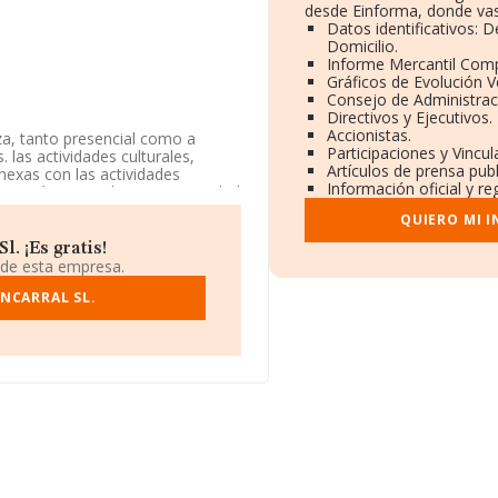
desde Einforma, donde vas
Datos identificativos: 
Domicilio.
Informe Mercantil Com
Gráficos de Evolución 
Consejo de Administrac
Directivos y Ejecutivos.
Accionistas.
za, tanto presencial como a
Participaciones y Vincu
. las actividades culturales,
Artículos de prensa pub
nexas con las actividades
Información oficial y re
esa está registrada como Sociedad
p.', código 8559. La sociedad no
QUIERO MI 
. ¡Es gratis!
tá situada en Ronda Caballero
 de esta empresa.
NCARRAL SL.
84 compañías, en el ámbito
s y el promedio de la facturación
. Respecto a la información de la
MA aparecen 7598 empresas, con
tar los datos de sector la
 de empleados de las empresas es