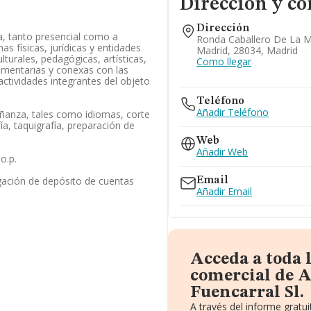
Dirección y co
Dirección
, tanto presencial como a
Ronda Caballero De La M
nas físicas, jurídicas y entidades
Madrid, 28034, Madrid
ulturales, pedagógicas, artísticas,
Como llegar
ementarias y conexas con las
actividades integrantes del objeto
Teléfono
Añadir Teléfono
eñanza, tales como idiomas, corte
a, taquigrafía, preparación de
Web
Añadir Web
o.p.
gación de depósito de cuentas
Email
Añadir Email
Acceda a toda 
comercial de 
Fuencarral Sl.
A través del informe grat