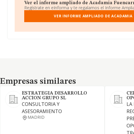
Ver el informe ampliado de Acadamia Fuencarral
Regístrate en eInforma y te regalamos el Informe Ampl
VER INFORME AMPLIADO DE ACADAMIA 
Empresas similares
Empresas similares
ESTRATEGIA DESARROLLO
CE
ACCION GRUPO SL
OP
CONSULTORIA Y
LA
ASESORAMIENTO
RE
MADRID
PR
OP
TR